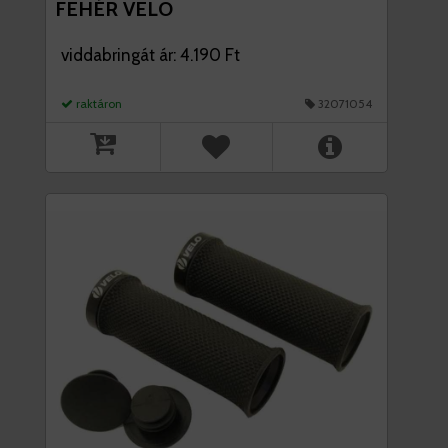
FEHÉR VELO
viddabringát ár: 4.190 Ft
raktáron
32071054