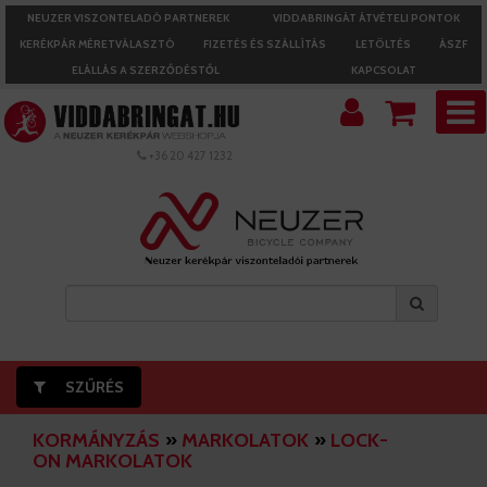
NEUZER VISZONTELADÓ PARTNEREK
VIDDABRINGÁT ÁTVÉTELI PONTOK
KERÉKPÁR MÉRETVÁLASZTÓ
FIZETÉS ÉS SZÁLLÍTÁS
LETÖLTÉS
ÁSZF
ELÁLLÁS A SZERZŐDÉSTŐL
KAPCSOLAT
+36 20 427 1232
SZŰRÉS
KORMÁNYZÁS
»
MARKOLATOK
»
LOCK-
ON MARKOLATOK