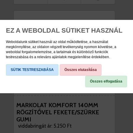
EZ A WEBOLDAL SÜTIKET HASZNÁL
Weboldalunk sütiket használ az oldal működtetése, a használat
megkönnyítése, az oldalon végzett tevékenység nyomon követése, a
weboldal forgalomelemzése, a tartalmak és különböző funkciók
testreszabása és a releváns ajánlatok megjelenítése érdekében.
SÜTIK TESTRESZABÁSA
Összes elutasítása
Összes elfogadása
MARKOLAT KOMFORT 140MM
RÖGZÍTŐVEL FEKETE/SZÜRKE
GUMI
viddabringát ár: 5.250 Ft