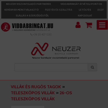
NEUZER VISZONTELADÓ PARTNEREK
VIDDABRINGÁT ÁTVÉTELI PONTOK
KERÉKPÁR MÉRETVÁLASZTÓ
FIZETÉS ÉS SZÁLLÍTÁS
LETÖLTÉS
ÁSZF
ELÁLLÁS A SZERZŐDÉSTŐL
KAPCSOLAT
+36 20 427 1232
VILLÁK ÉS RUGÓS TAGOK
»
TELESZKÓPOS VILLÁK
»
26-OS
TELESZKÓPOS VILLÁK