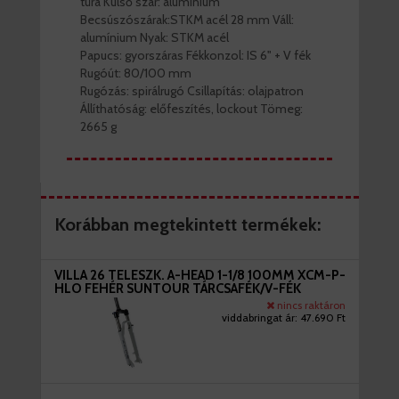
túra Külső szár: alumínium
Becsúszószárak:STKM acél 28 mm Váll:
alumínium Nyak: STKM acél
Papucs: gyorszáras Fékkonzol: IS 6" + V fék
Rugóút: 80/100 mm
Rugózás: spirálrugó Csillapítás: olajpatron
Állíthatóság: előfeszítés, lockout Tömeg:
2665 g
Korábban megtekintett termékek:
VILLA 26 TELESZK. A-HEAD 1-1/8 100MM XCM-P-
HLO FEHÉR SUNTOUR TÁRCSAFÉK/V-FÉK
nincs raktáron
viddabringat ár:
47.690 Ft