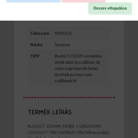
Összes elfogadása
TERMÉK SPECIFIKÁCIÓK
Cikkszám
19212203
Márka
Suntour
TIPP
Bruttó 5.000Ft rendelési
érték alatt (a szállítási díj
nem számítandó bele)
átvételi pontra nem
szállítunk ki!
TERMÉK LEÍRÁS
RUGÓÚT 100MM, FEHÉR, 1-1/8X255MM
LOCKOUT TÁRCSAFÉK/V-FÉK Felhasználás: