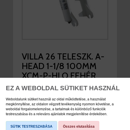
VILLA 26 TELESZK. A-
HEAD 1-1/8 100MM
XCM-P-HLO FEHÉR
SUNTOUR
EZ A WEBOLDAL SÜTIKET HASZNÁL
TÁRCSAFÉK/V-FÉK
Weboldalunk sütiket használ az oldal működtetése, a használat
megkönnyítése, az oldalon végzett tevékenység nyomon követése, a
weboldal forgalomelemzése, a tartalmak és különböző funkciók
viddabringat ár:
47.690 Ft
testreszabása és a releváns ajánlatok megjelenítése érdekében.
nincs raktáron
SÜTIK TESTRESZABÁSA
Összes elutasítása