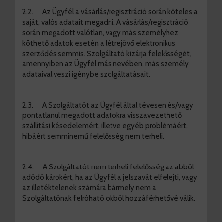
2.2. Az Ügyfél a vásárlás/regisztráció során köteles a
saját, valós adatait megadni. A vásárlás/regisztráció
során megadott valótlan, vagy más személyhez
köthető adatok esetén a létrejövő elektronikus
szerződés semmis. Szolgáltató kizárja felelősségét,
amennyiben az Ügyfél más nevében, más személy
adataival veszi igénybe szolgáltatásait.
2.3. A Szolgáltatót az Ügyfél által tévesen és/vagy
pontatlanul megadott adatokra visszavezethető
szállítási késedelemért, illetve egyéb problémáért,
hibáért semminemű felelősség nem terheli.
2.4. A Szolgáltatót nem terheli felelősség az abból
adódó károkért, ha az Ügyfél a jelszavát elfelejti, vagy
az illetéktelenek számára bármely nem a
Szolgáltatónak felróható okból hozzáférhetővé válik.