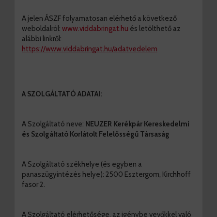
A jelen ÁSZF folyamatosan elérhető a következő
weboldalról:
www.viddabringat.hu
és letölthető az
alábbi linkről:
https://www.viddabringat.hu/adatvedelem
A SZOLGÁLTATÓ ADATAI:
A Szolgáltató neve:
NEUZER Kerékpár Kereskedelmi
és Szolgáltató Korlátolt Felelősségű Társaság
A Szolgáltató székhelye (és egyben a
panaszügyintézés helye): 2500 Esztergom, Kirchhoff
fasor 2.
A Szolgáltató elérhetősége, az igénybe vevőkkel való