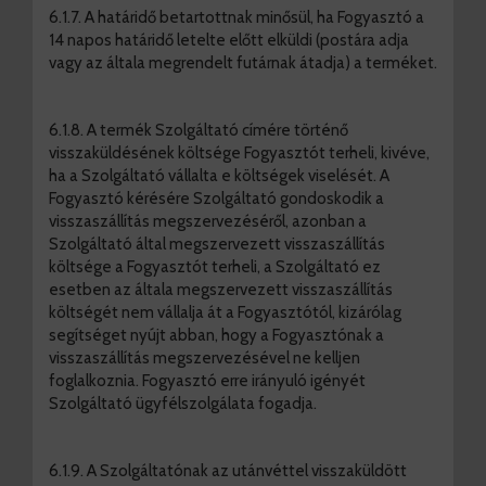
6.1.7. A határidő betartottnak minősül, ha Fogyasztó a
14 napos határidő letelte előtt elküldi (postára adja
vagy az általa megrendelt futárnak átadja) a terméket.
6.1.8. A termék Szolgáltató címére történő
visszaküldésének költsége Fogyasztót terheli, kivéve,
ha a Szolgáltató vállalta e költségek viselését. A
Fogyasztó kérésére Szolgáltató gondoskodik a
visszaszállítás megszervezéséről, azonban a
Szolgáltató által megszervezett visszaszállítás
költsége a Fogyasztót terheli, a Szolgáltató ez
esetben az általa megszervezett visszaszállítás
költségét nem vállalja át a Fogyasztótól, kizárólag
segítséget nyújt abban, hogy a Fogyasztónak a
visszaszállítás megszervezésével ne kelljen
foglalkoznia. Fogyasztó erre irányuló igényét
Szolgáltató ügyfélszolgálata fogadja.
6.1.9. A Szolgáltatónak az utánvéttel visszaküldött