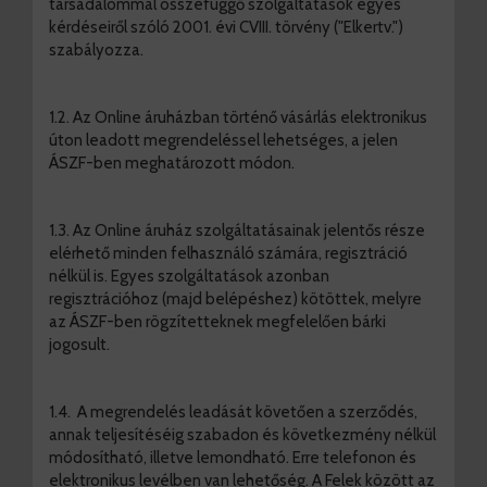
társadalommal összefüggő szolgáltatások egyes
kérdéseiről szóló 2001. évi CVIII. törvény ("Elkertv.")
szabályozza.
1.2. Az Online áruházban történő vásárlás elektronikus
úton leadott megrendeléssel lehetséges, a jelen
ÁSZF-ben meghatározott módon.
1.3. Az Online áruház szolgáltatásainak jelentős része
elérhető minden felhasználó számára, regisztráció
nélkül is. Egyes szolgáltatások azonban
regisztrációhoz (majd belépéshez) kötöttek, melyre
az ÁSZF-ben rögzítetteknek megfelelően bárki
jogosult.
1.4. A megrendelés leadását követően a szerződés,
annak teljesítéséig szabadon és következmény nélkül
módosítható, illetve lemondható. Erre telefonon és
elektronikus levélben van lehetőség. A Felek között az