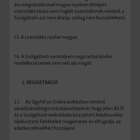
áru megvásárlásával magyar nyelven létrejött
szerződés írásba nem foglalt szerződésnek minősül, a
Szolgáltató azt nem iktatja, utólag nem hozzáférhető.
1.5. A szerződés nyelve magyar.
1.6. A Szolgáltató semmilyen magatartási kódex
rendelkezéseinek nem veti alá magát.
REGISZTRÁCIÓ
2.1. Az Ügyfél az Online áruházban történő
vásárlásával/regisztrációjával kijelenti, hogy jelen ÁSZF,
és a Szolgáltató weboldalán közzétett Adatkezelési
tájékoztató feltételeit megismerte és elfogadja, az
adatkezelésekhez hozzájárul.