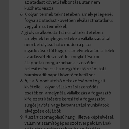
az átadást követő felbontása után nem
küldhető vissza;
f)
olyan termék tekintetében, amely jellegénél
fogva az átadást követően elválaszthatatlanul
vegyül más termékkel;
g)
olyan alkoholtartalmú ital tekintetében,
amelynek tényleges értéke a vállalkozás által
nem befolyásolható módon a piaci
ingadozásoktól függ, és amelynek áráról a felek
az adásvételi szerződés megkötésekor
állapodtak meg, azonban a szerződés
teljesítésére csak a megkötéstől számított
harmincadik napot követően kerül sor;
h)
– a 6. pont utolsó bekezdésében foglalt
kivétellel - olyan vállalkozási szerződés
esetében, amelynél a vállalkozás a fogyasztó
kifejezett kérésére keresi fel a fogyasztót
sürgős javítási vagy karbantartási munkálatok
elvégzése céljából;
i)
lezárt csomagolású hang-, illetve képfelvétel,
valamint számítógépes szoftver példányának