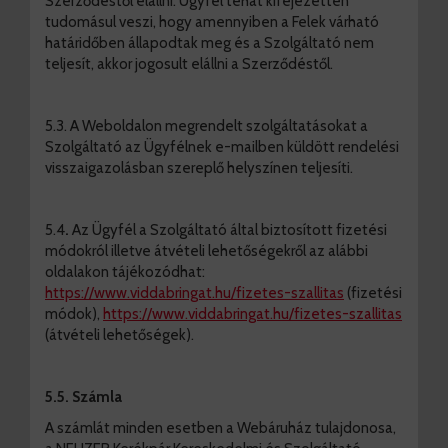
Szerződéstől elállni. Ügyfél tehát kifejezetten
tudomásul veszi, hogy amennyiben a Felek várható
határidőben állapodtak meg és a Szolgáltató nem
teljesít, akkor jogosult elállni a Szerződéstől.
5.3. A Weboldalon megrendelt szolgáltatásokat a
Szolgáltató az Ügyfélnek e-mailben küldött rendelési
visszaigazolásban szereplő helyszínen teljesíti.
5.4
.
Az Ügyfél a Szolgáltató által biztosított fizetési
módokról illetve átvételi lehetőségekről az alábbi
oldalakon tájékozódhat:
https://www.viddabringat.hu/fizetes-szallitas
(fizetési
módok),
https://www.viddabringat.hu/fizetes-szallitas
(átvételi lehetőségek).
5.5. Számla
A számlát minden esetben a Webáruház tulajdonosa,