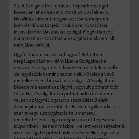
5.2. A Szolgáltató a rendelés teljesíthetőségét
követően lehetőséget biztosít az Ügyfélnek a
kiszállítási időpont megválasztására, mely nem
konkrét időpontot jelöl, csak közelítő szállítási
intervallum kiválasztására szolgál. Meghatározott
órára történő kiszállítást a Szolgáltatónak nem áll
módjában vállalni.
Ügyfél tudomásul veszi, hogy a felek eltérő
megállapodásának hiányában a Szolgáltató a
szerződés megkötését követően késedelem nélkül,
de legkésőbb harminc napon belül köteles a vevő
rendelkezésére bocsátani a dolgot. A Szolgáltató
késedelme esetén az Ügyfél jogosult póthatáridőt
tűzni. Ha a Szolgáltató a póthatáridőn belül nem
teljesít az Ügyfél jogosult a szerződéstől elállni.
Amennyiben a szerződést a Felek megállapodása
szerint vagy a szolgáltatás felismerhető
rendeltetésénél fogva meghatározott teljesítési
időpontban – és nem máskor – kellett volna teljesíteni,
akkor az Ügyfél póthatáridő tűzése nélkül jogosult a