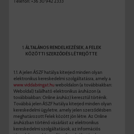
Telefon: +36 30 942 2333
ÁLTALÁNOS RENDELKEZÉSEK, A FELEK
KÖZÖTTI SZERZŐDÉS LÉTREJÖTTE
1.1. A jelen ÁSZF hatálya kiterjed minden olyan
elektronikus kereskedelmi szolgáltatásra, amely a
www.viddabringat.hu
weboldalon (a továbbiakban:
Weboldal) található elektronikus áruházon (a
továbbiakban: Online áruház) keresztül történik.
Továbbá jelen ÁSZF hatálya kiterjed minden olyan
kereskedelmi ügyletre, amely jelen szerződésben
meghatározott Felek között jön létre. Az Online
áruházban történő vásárlást az elektronikus
kereskedelmi szolgáltatások, az információs