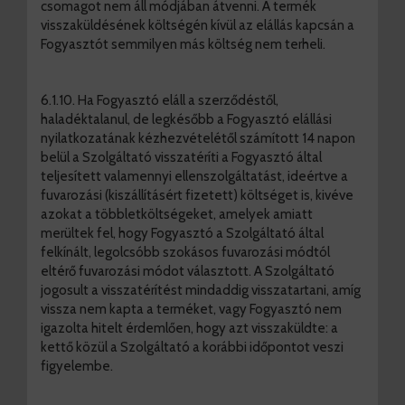
csomagot nem áll módjában átvenni. A termék
visszaküldésének költségén kívül az elállás kapcsán a
Fogyasztót semmilyen más költség nem terheli.
6.1.10. Ha Fogyasztó eláll a szerződéstől,
haladéktalanul, de legkésőbb a Fogyasztó elállási
nyilatkozatának kézhezvételétől számított 14 napon
belül a Szolgáltató visszatéríti a Fogyasztó által
teljesített valamennyi ellenszolgáltatást, ideértve a
fuvarozási (kiszállításért fizetett) költséget is, kivéve
azokat a többletköltségeket, amelyek amiatt
merültek fel, hogy Fogyasztó a Szolgáltató által
felkínált, legolcsóbb szokásos fuvarozási módtól
eltérő fuvarozási módot választott. A Szolgáltató
jogosult a visszatérítést mindaddig visszatartani, amíg
vissza nem kapta a terméket, vagy Fogyasztó nem
igazolta hitelt érdemlően, hogy azt visszaküldte: a
kettő közül a Szolgáltató a korábbi időpontot veszi
figyelembe.