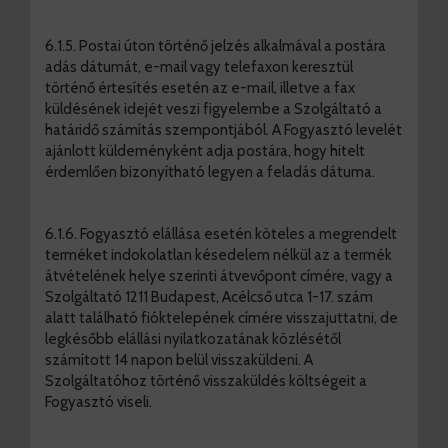
6.1.5. Postai úton történő jelzés alkalmával a postára
adás dátumát, e-mail vagy telefaxon keresztül
történő értesítés esetén az e-mail, illetve a fax
küldésének idejét veszi figyelembe a Szolgáltató a
határidő számítás szempontjából. A Fogyasztó levelét
ajánlott küldeményként adja postára, hogy hitelt
érdemlően bizonyítható legyen a feladás dátuma.
6.1.6. Fogyasztó elállása esetén köteles a megrendelt
terméket indokolatlan késedelem nélkül az a termék
átvételének helye szerinti átvevőpont címére, vagy a
Szolgáltató 1211 Budapest, Acélcső utca 1-17. szám
alatt található fióktelepének címére visszajuttatni, de
legkésőbb elállási nyilatkozatának közlésétől
számított 14 napon belül visszaküldeni. A
Szolgáltatóhoz történő visszaküldés költségeit a
Fogyasztó viseli.