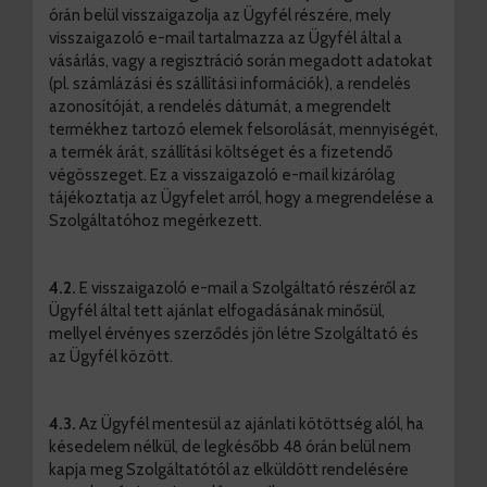
órán belül visszaigazolja az Ügyfél részére, mely
visszaigazoló e-mail tartalmazza az Ügyfél által a
vásárlás, vagy a regisztráció során megadott adatokat
(pl. számlázási és szállítási információk), a rendelés
azonosítóját, a rendelés dátumát, a megrendelt
termékhez tartozó elemek felsorolását, mennyiségét,
a termék árát, szállítási költséget és a fizetendő
végösszeget. Ez a visszaigazoló e-mail kizárólag
tájékoztatja az Ügyfelet arról, hogy a megrendelése a
Szolgáltatóhoz megérkezett.
4.2.
E visszaigazoló e-mail a Szolgáltató részéről az
Ügyfél által tett ajánlat elfogadásának minősül,
mellyel érvényes szerződés jön létre Szolgáltató és
az Ügyfél között.
4.3.
Az Ügyfél mentesül az ajánlati kötöttség alól, ha
késedelem nélkül, de legkésőbb 48 órán belül nem
kapja meg Szolgáltatótól az elküldött rendelésére