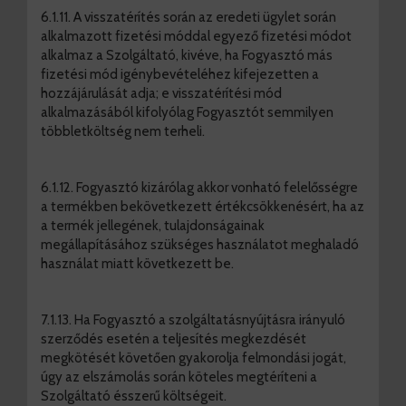
6.1.11. A visszatérítés során az eredeti ügylet során
alkalmazott fizetési móddal egyező fizetési módot
alkalmaz a Szolgáltató, kivéve, ha Fogyasztó más
fizetési mód igénybevételéhez kifejezetten a
hozzájárulását adja; e visszatérítési mód
alkalmazásából kifolyólag Fogyasztót semmilyen
többletköltség nem terheli.
6.1.12. Fogyasztó kizárólag akkor vonható felelősségre
a termékben bekövetkezett értékcsökkenésért, ha az
a termék jellegének, tulajdonságainak
megállapításához szükséges használatot meghaladó
használat miatt következett be.
7.1.13. Ha Fogyasztó a szolgáltatásnyújtásra irányuló
szerződés esetén a teljesítés megkezdését
megkötését követően gyakorolja felmondási jogát,
úgy az elszámolás során köteles megtéríteni a
Szolgáltató ésszerű költségeit.