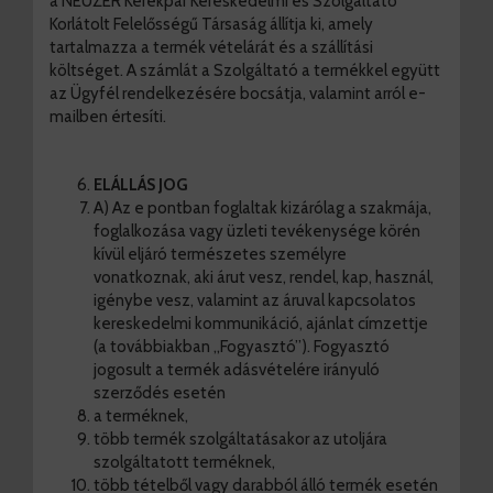
a NEUZER Kerékpár Kereskedelmi és Szolgáltató
Korlátolt Felelősségű Társaság állítja ki, amely
tartalmazza a termék vételárát és a szállítási
költséget. A számlát a Szolgáltató a termékkel együtt
az Ügyfél rendelkezésére bocsátja, valamint arról e-
mailben értesíti.
ELÁLLÁS JOG
A) Az e pontban foglaltak kizárólag a szakmája,
foglalkozása vagy üzleti tevékenysége körén
kívül eljáró természetes személyre
vonatkoznak, aki árut vesz, rendel, kap, használ,
igénybe vesz, valamint az áruval kapcsolatos
kereskedelmi kommunikáció, ajánlat címzettje
(a továbbiakban „Fogyasztó”). Fogyasztó
jogosult a termék adásvételére irányuló
szerződés esetén
a terméknek,
több termék szolgáltatásakor az utoljára
szolgáltatott terméknek,
több tételből vagy darabból álló termék esetén