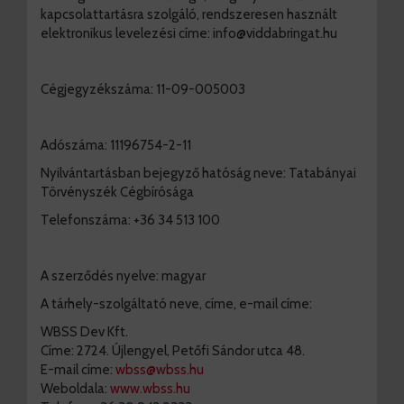
kapcsolattartásra szolgáló, rendszeresen használt
elektronikus levelezési címe: info@viddabringat.hu
Cégjegyzékszáma: 11-09-005003
Adószáma: 11196754-2-11
Nyilvántartásban bejegyző hatóság neve: Tatabányai
Törvényszék Cégbírósága
Telefonszáma: +36 34 513 100
A szerződés nyelve: magyar
A tárhely-szolgáltató neve, címe, e-mail címe:
WBSS Dev Kft.
Címe: 2724. Újlengyel, Petőfi Sándor utca 48.
E-mail címe:
wbss@wbss.hu
Weboldala:
www.wbss.hu