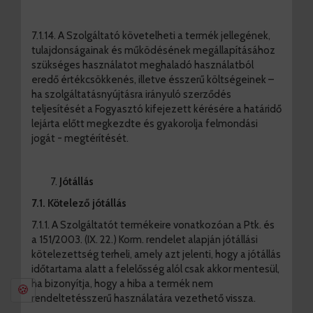
7.1.14. A Szolgáltató követelheti a termék jellegének,
tulajdonságainak és működésének megállapításához
szükséges használatot meghaladó használatból
eredő értékcsökkenés, illetve ésszerű költségeinek –
ha szolgáltatásnyújtásra irányuló szerződés
teljesítését a Fogyasztó kifejezett kérésére a határidő
lejárta előtt megkezdte és gyakorolja felmondási
jogát - megtérítését.
Jótállás
7.1. Kötelező jótállás
7.1.1. A Szolgáltatót termékeire vonatkozóan a Ptk. és
a 151/2003. (IX. 22.) Korm. rendelet alapján jótállási
kötelezettség terheli, amely azt jelenti, hogy a jótállás
időtartama alatt a felelősség alól csak akkor mentesül,
ha bizonyítja, hogy a hiba a termék nem
🍪
rendeltetésszerű használatára vezethető vissza.