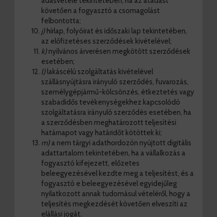
adásvétele tekintetében, ha az átadást
követően a fogyasztó a csomagolást
felbontotta;
j)
hírlap, folyóirat és időszaki lap tekintetében,
az előfizetéses szerződések kivételével;
k)
nyilvános árverésen megkötött szerződések
esetében;
l)
lakáscélú szolgáltatás kivételével
szállásnyújtásra irányuló szerződés, fuvarozás,
személygépjármű-kölcsönzés, étkeztetés vagy
szabadidős tevékenységekhez kapcsolódó
szolgáltatásra irányuló szerződés esetében, ha
a szerződésben meghatározott teljesítési
határnapot vagy határidőt kötöttek ki;
m)
a nem tárgyi adathordozón nyújtott digitális
adattartalom tekintetében, ha a vállalkozás a
fogyasztó kifejezett, előzetes
beleegyezésével kezdte meg a teljesítést, és a
fogyasztó e beleegyezésével egyidejűleg
nyilatkozott annak tudomásul vételéről, hogy a
teljesítés megkezdését követően elveszíti az
elállási jogát.