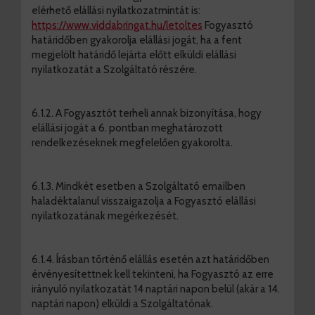
elérhető elállási nyilatkozatmintát is:
https://www.viddabringat.hu/letoltes
Fogyasztó
határidőben gyakorolja elállási jogát, ha a fent
megjelölt határidő lejárta előtt elküldi elállási
nyilatkozatát a Szolgáltató részére.
6.1.2. A Fogyasztót terheli annak bizonyítása, hogy
elállási jogát a 6. pontban meghatározott
rendelkezéseknek megfelelően gyakorolta.
6.1.3. Mindkét esetben a Szolgáltató emailben
haladéktalanul visszaigazolja a Fogyasztó elállási
nyilatkozatának megérkezését.
6.1.4. Írásban történő elállás esetén azt határidőben
érvényesítettnek kell tekinteni, ha Fogyasztó az erre
irányuló nyilatkozatát 14 naptári napon belül (akár a 14.
naptári napon) elküldi a Szolgáltatónak.