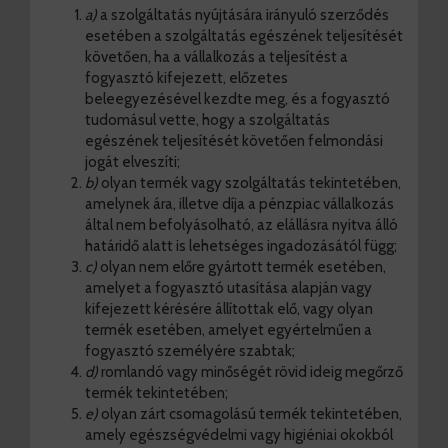
a)
a szolgáltatás nyújtására irányuló szerződés
esetében a szolgáltatás egészének teljesítését
követően, ha a vállalkozás a teljesítést a
fogyasztó kifejezett, előzetes
beleegyezésével kezdte meg, és a fogyasztó
tudomásul vette, hogy a szolgáltatás
egészének teljesítését követően felmondási
jogát elveszíti;
b)
olyan termék vagy szolgáltatás tekintetében,
amelynek ára, illetve díja a pénzpiac vállalkozás
által nem befolyásolható, az elállásra nyitva álló
határidő alatt is lehetséges ingadozásától függ;
c)
olyan nem előre gyártott termék esetében,
amelyet a fogyasztó utasítása alapján vagy
kifejezett kérésére állítottak elő, vagy olyan
termék esetében, amelyet egyértelműen a
fogyasztó személyére szabtak;
d)
romlandó vagy minőségét rövid ideig megőrző
termék tekintetében;
e)
olyan zárt csomagolású termék tekintetében,
amely egészségvédelmi vagy higiéniai okokból