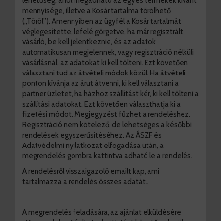
lehetőség, ahol megadható az egyes termékek kívánt
mennyisége, illetve a Kosár tartalma törölhető
(„Töröl”). Amennyiben az ügyfél a Kosár tartalmát
véglegesítette, lefelé görgetve, ha már regisztrált
vásárló, be kell jelentkeznie, és az adatok
automatikusan megjelennek, vagy regisztráció nélküli
vásárlásnál, az adatokat ki kell tölteni. Ezt követően
választani tud az átvételi módok közül. Ha átvételi
ponton kívánja az árut átvenni, ki kell választani a
partner üzletet, ha házhoz szállítást kér, ki kell tölteni a
szállítási adatokat. Ezt követően választhatja ki a
fizetési módot. Megjegyzést fűzhet a rendeléshez.
Regisztráció nem kötelező, de lehetséges a későbbi
rendelések egyszerűsítéséhez. Az ÁSZF és
Adatvédelmi nyilatkozat elfogadása után, a
megrendelés gombra kattintva adható le a rendelés.
A rendelésről visszaigazoló emailt kap, ami
tartalmazza a rendelés összes adatát..
A megrendelés feladására, az ajánlat elküldésére