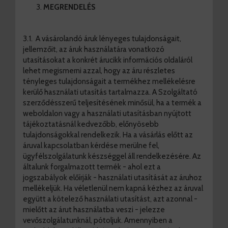
MEGRENDELÉS
3.1. A vásárolandó áruk lényeges tulajdonságait,
jellemzőit, az áruk használatára vonatkozó
utasításokat a konkrét árucikk információs oldaláról
lehet megismerni azzal, hogy az áru részletes
tényleges tulajdonságait a termékhez mellékelésre
kerülő használati utasítás tartalmazza. A Szolgáltató
szerződésszerű teljesítésének minősül, ha a termék a
weboldalon vagy a használati utasításban nyújtott
tájékoztatásnál kedvezőbb, előnyösebb
tulajdonságokkal rendelkezik. Ha a vásárlás előtt az
áruval kapcsolatban kérdése merülne fel,
ügyfélszolgálatunk készséggel áll rendelkezésére. Az
általunk forgalmazott termék - ahol ezt a
jogszabályok előírják - használati utasítását az áruhoz
mellékeljük. Ha véletlenül nem kapná kézhez az áruval
együtt a kötelező használati utasítást, azt azonnal -
mielőtt az árut használatba veszi - jelezze
vevőszolgálatunknál, pótoljuk. Amennyiben a