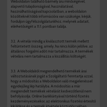
Weboldalon található bármely áru minőségével,
alapvető tulajdonságával, használatával,
használhatóságával kapcsolatban, a weboldalon
közölteknél több információra van szüksége, kérjük,
forduljon ügyfélszolgálatunkhoz, melynek adatait,
elérhetőségét a 11.1. pontban találja.
3.2. A vételár mindig a kiválasztott termék mellett
feltüntetett összeg, amely, ha nincs külön jelölve, az
általános forgalmi adót már tartalmazza. A termékek
vételára nem tartalmazza a kiszállítás költségét.
3.3. A Weboldalról megrendelhető termékek árai
változtatásának jogát a Szolgáltató fenntartja azzal,
hogy a módosítás a Weboldalon való megjelenéssel
egyidejűleg lép hatályba. A módosítás a már
megrendelt termékek vételárát kedvezőtlenül nem
befolyásolja. Online bankkártyával történő fizetés
kezdeményezésekor, az elektronikus fizetési értesítő
kiküldése és a termék átvétele közti időszakban