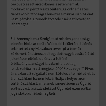
bekövetkezett árcsökkenés esetén nem áll
módunkban pénzt visszatéríteni. Az online fizetési
tranzakció biztonsági ellenőrzése minimálisan 24 órát
vesz igénybe, a termék átvétele csak ezt követően
lehetséges.
3.4. Amennyiben a Szolgáltató minden gondossága
ellenére hibás ár kerül a Weboldal felületére, különös
tekintettel a nyilvánvalóan téves, pl. a termék
közismert, általánosan elfogadott vagy becsült árától
jelentősen eltérő, ide értve a feltűnő
értékaránytalanságot is, valamint esetleg
rendszerhiba miatt megjelenő "0" Ft-os vagy "1" Ft-os
árra, akkor a Szolgáltató nem köteles a terméket hibás
áron szállítani, hanem felajánlhatja a helyes áron
történő szállítást, amelynek ismeretében az Ügyfél
elállhat vásárlási szándékától. Ügyfelet ezen elállási
jog indokolás nélkül megilleti.