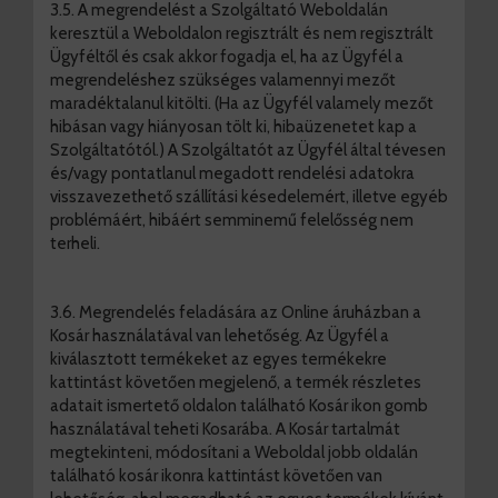
3.5. A megrendelést a Szolgáltató Weboldalán
keresztül a Weboldalon regisztrált és nem regisztrált
Ügyféltől és csak akkor fogadja el, ha az Ügyfél a
megrendeléshez szükséges valamennyi mezőt
maradéktalanul kitölti. (Ha az Ügyfél valamely mezőt
hibásan vagy hiányosan tölt ki, hibaüzenetet kap a
Szolgáltatótól.) A Szolgáltatót az Ügyfél által tévesen
és/vagy pontatlanul megadott rendelési adatokra
visszavezethető szállítási késedelemért, illetve egyéb
problémáért, hibáért semminemű felelősség nem
terheli.
3.6. Megrendelés feladására az Online áruházban a
Kosár használatával van lehetőség. Az Ügyfél a
kiválasztott termékeket az egyes termékekre
kattintást követően megjelenő, a termék részletes
adatait ismertető oldalon található Kosár ikon gomb
használatával teheti Kosarába. A Kosár tartalmát
megtekinteni, módosítani a Weboldal jobb oldalán
található kosár ikonra kattintást követően van