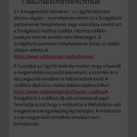
SZÁLLÍTÁSI ÉS FIZETÉSI FELTÉTELEK
5.1. A megrendelt terméket - az Ügyfél előzetes
jelzése alapján - személyesen veheti át a Szolgáltató
partnereinek telephelyein, vagy választása szerint azt
a Szolgáltató házhoz szállítja. Házhozszállítás
kerékpár termék esetén nem lehetséges. A
Szolgáltató partnerei telephelyeinek listája az alábbi
oldalon érhető el:
https://www.viddabringat.hu/boltkereso
A fuvardíjat az Ügyfél viseli oly módon, hogy a fuvardíj
a megrendelés összesítő képernyőn, a számlán és a
visszaigazoló emailben is feltüntetésre kerül. A
szállítási díjakról az alábbi oldalon tájékozódhat:
https://www.viddabringat.hu/fizetes-szallitas
A
Szolgáltató a szállítási díj változtatásának jogát
fenntartja azzal, hogy a módosítás a Weboldalon való
megjelenéssel egyidejűleg lép hatályba. A módosítás
a már megrendelt termékek vételárát nem
befolyásolja.