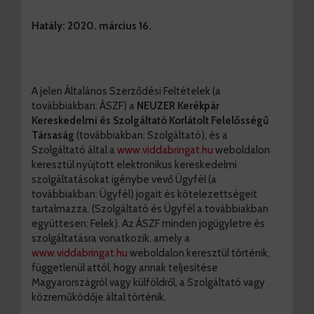
Hatály: 2020. március 16.
A jelen Általános Szerződési Feltételek (a
továbbiakban: ÁSZF) a
NEUZER Kerékpár
Kereskedelmi és Szolgáltató Korlátolt Felelősségű
Társaság
(továbbiakban: Szolgáltató), és a
Szolgáltató által a
www.viddabringat.hu
weboldalon
keresztül nyújtott elektronikus kereskedelmi
szolgáltatásokat igénybe vevő Ügyfél (a
továbbiakban: Ügyfél) jogait és kötelezettségeit
tartalmazza. (Szolgáltató és Ügyfél a továbbiakban
együttesen: Felek). Az ÁSZF minden jogügyletre és
szolgáltatásra vonatkozik, amely a
www.viddabringat.hu
weboldalon keresztül történik,
függetlenül attól, hogy annak teljesítése
Magyarországról vagy külföldről, a Szolgáltató vagy
közreműködője által történik.