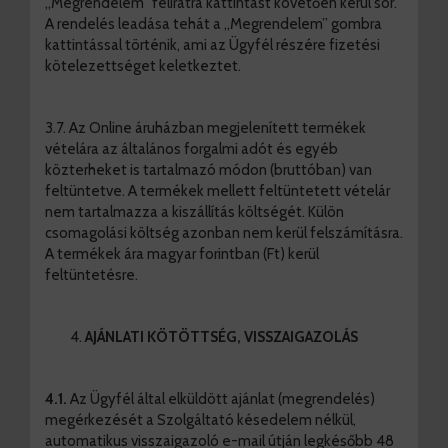
„Megrendelem” feliratra kattintást követően kerül sor.
A rendelés leadása tehát a „Megrendelem” gombra
kattintással történik, ami az Ügyfél részére fizetési
kötelezettséget keletkeztet.
3.7.
Az Online áruházban megjelenített termékek
vételára az általános forgalmi adót és egyéb
közterheket is tartalmazó módon (bruttóban) van
feltüntetve. A termékek mellett feltüntetett vételár
nem tartalmazza a kiszállítás költségét. Külön
csomagolási költség azonban nem kerül felszámításra.
A termékek ára magyar forintban (Ft) kerül
feltüntetésre.
AJÁNLATI KÖTÖTTSÉG, VISSZAIGAZOLÁS
4.1.
Az Ügyfél által elküldött ajánlat (megrendelés)
megérkezését a Szolgáltató késedelem nélkül,
automatikus visszaigazoló e-mail útján legkésőbb 48