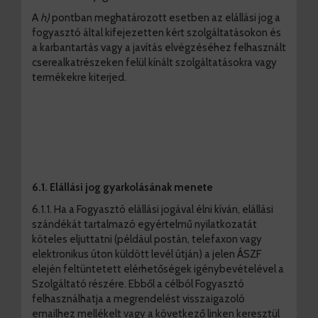
A
h)
pontban meghatározott esetben az elállási jog a
fogyasztó által kifejezetten kért szolgáltatásokon és
a karbantartás vagy a javítás elvégzéséhez felhasznált
cserealkatrészeken felül kínált szolgáltatásokra vagy
termékekre kiterjed.
6.1. Elállási jog gyarkolásának menete
6.1.1. Ha a Fogyasztó elállási jogával élni kíván, elállási
szándékát tartalmazó egyértelmű nyilatkozatát
köteles eljuttatni (például postán, telefaxon vagy
elektronikus úton küldött levél útján) a jelen ÁSZF
elején feltüntetett elérhetőségek igénybevételével a
Szolgáltató részére. Ebből a célból Fogyasztó
felhasználhatja a megrendelést visszaigazoló
emailhez mellékelt vagy a következő linken keresztül