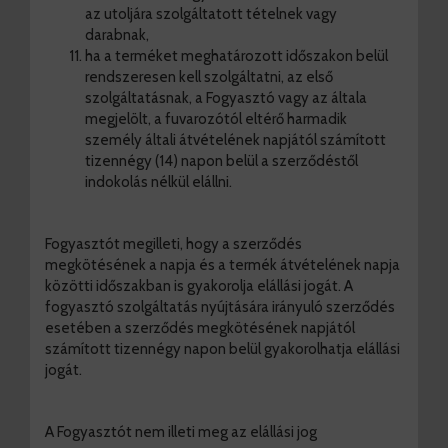
az utoljára szolgáltatott tételnek vagy
darabnak,
ha a terméket meghatározott időszakon belül
rendszeresen kell szolgáltatni, az első
szolgáltatásnak, a Fogyasztó vagy az általa
megjelölt, a fuvarozótól eltérő harmadik
személy általi átvételének napjától számított
tizennégy (14) napon belül a szerződéstől
indokolás nélkül elállni.
Fogyasztót megilleti, hogy a szerződés
megkötésének a napja és a termék átvételének napja
közötti időszakban is gyakorolja elállási jogát. A
fogyasztó szolgáltatás nyújtására irányuló szerződés
esetében a szerződés megkötésének napjától
számított tizennégy napon belül gyakorolhatja elállási
jogát.
A Fogyasztót nem illeti meg az elállási jog