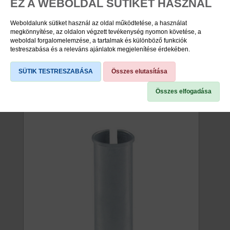
NYEREGCSŐ ADAPTER 27,2/29,2
EZ A WEBOLDAL SÜTIKET HASZNÁL
Weboldalunk sütiket használ az oldal működtetése, a használat
megkönnyítése, az oldalon végzett tevékenység nyomon követése, a
viddabringát ár: 1.290 Ft
weboldal forgalomelemzése, a tartalmak és különböző funkciók
testreszabása és a releváns ajánlatok megjelenítése érdekében.
raktáron
37955100
SÜTIK TESTRESZABÁSA
Összes elutasítása
Összes elfogadása