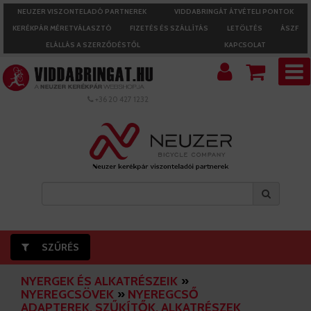
NEUZER VISZONTELADÓ PARTNEREK
VIDDABRINGÁT ÁTVÉTELI PONTOK
KERÉKPÁR MÉRETVÁLASZTÓ
FIZETÉS ÉS SZÁLLÍTÁS
LETÖLTÉS
ÁSZF
ELÁLLÁS A SZERZŐDÉSTŐL
KAPCSOLAT
+36 20 427 1232
SZŰRÉS
NYERGEK ÉS ALKATRÉSZEIK
»
NYEREGCSÖVEK
»
NYEREGCSŐ
ADAPTEREK, SZŰKÍTŐK, ALKATRÉSZEK