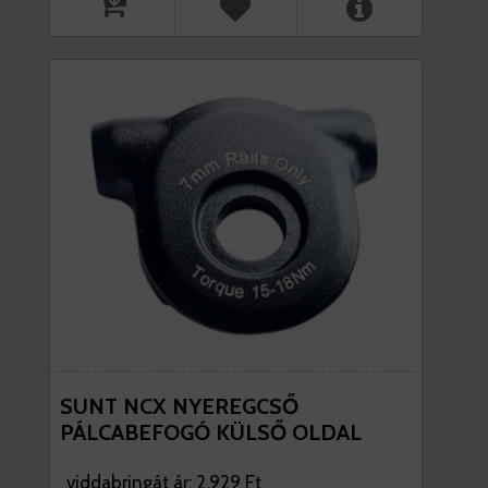
SUNT NCX NYEREGCSŐ
PÁLCABEFOGÓ KÜLSŐ OLDAL
viddabringát ár: 2.929 Ft