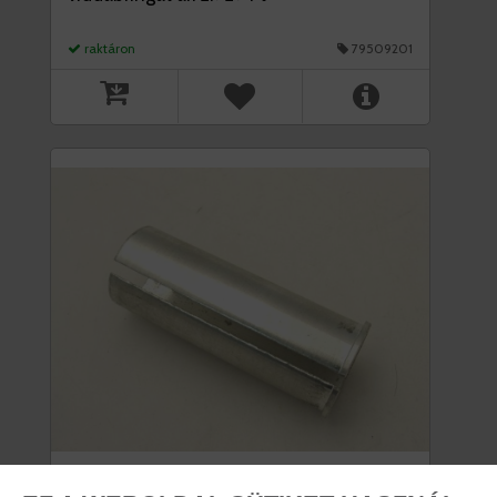
raktáron
79509201