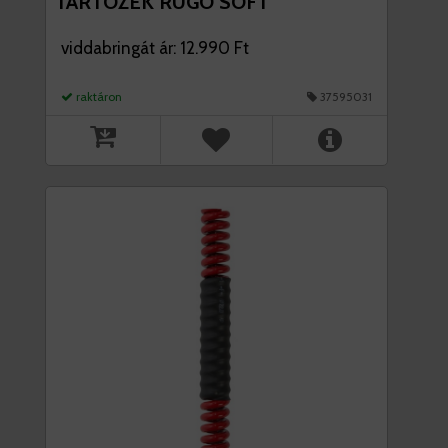
TARTOZÉK RUGÓ SOFT
viddabringát ár: 12.990 Ft
raktáron
37595031