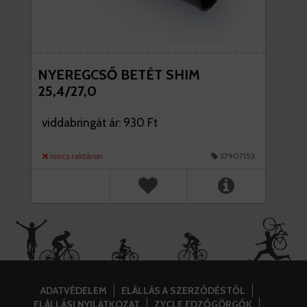
NYEREGCSŐ BETÉT SHIM
25,4/27,0
viddabringát ár: 930 Ft
nincs raktáron
37907153
ADATVÉDELEM
ELÁLLÁS A SZERZŐDÉSTŐL
ELÁLLÁSI NYILATKOZAT
ZYCLE EDZŐGÖRGŐK