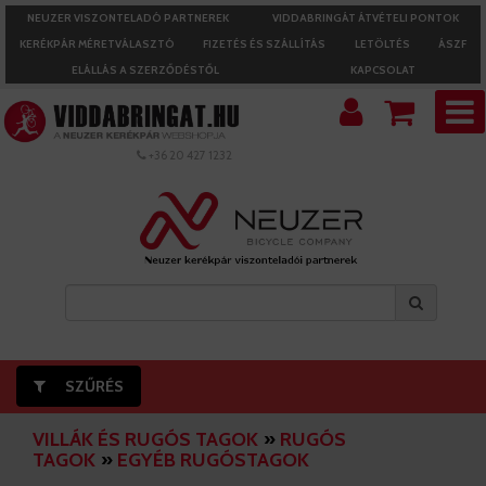
NEUZER VISZONTELADÓ PARTNEREK
VIDDABRINGÁT ÁTVÉTELI PONTOK
KERÉKPÁR MÉRETVÁLASZTÓ
FIZETÉS ÉS SZÁLLÍTÁS
LETÖLTÉS
ÁSZF
ELÁLLÁS A SZERZŐDÉSTŐL
KAPCSOLAT
+36 20 427 1232
SZŰRÉS
VILLÁK ÉS RUGÓS TAGOK
»
RUGÓS
TAGOK
»
EGYÉB RUGÓSTAGOK