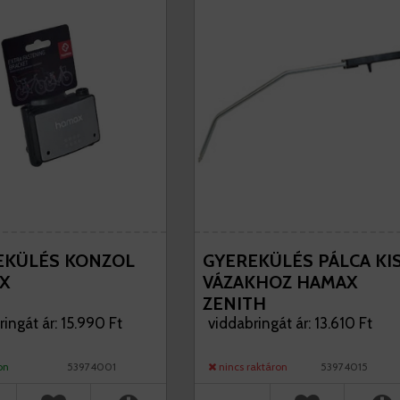
EKÜLÉS KONZOL
GYEREKÜLÉS PÁLCA KI
X
VÁZAKHOZ HAMAX
ZENITH
ingát ár: 15.990 Ft
GYEREKÜLÉSEKHEZ
viddabringát ár: 13.610 Ft
on
53974001
nincs raktáron
53974015