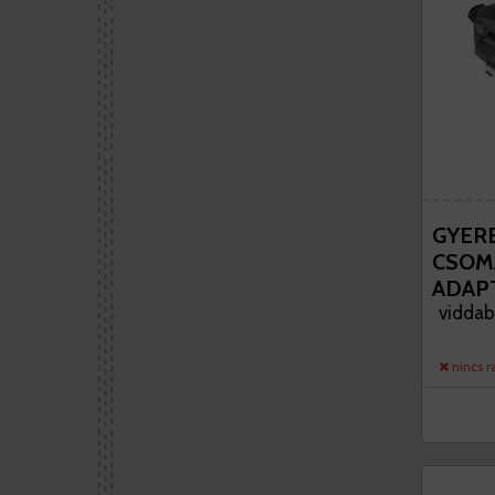
GYER
CSOM
ADAP
viddab
nincs r