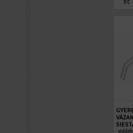
GYERE
VÁZA
SIEST
GYER
viddabr