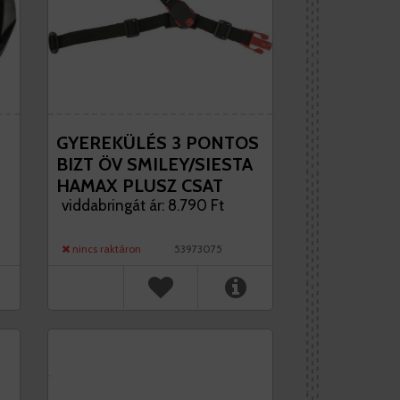
GYEREKÜLÉS 3 PONTOS
BIZT ÖV SMILEY/SIESTA
HAMAX PLUSZ CSAT
FELSŐ RÉSZ
viddabringát ár: 8.790 Ft
nincs raktáron
53973075