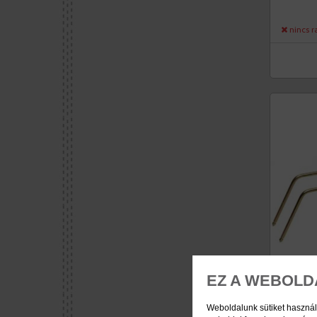
nincs r
EZ A WEBOLD
Weboldalunk sütiket használ