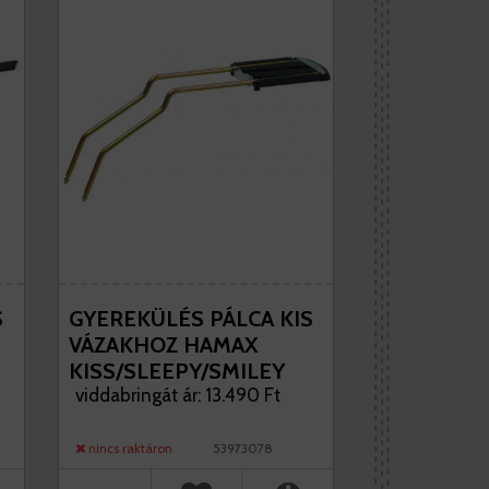
S
GYEREKÜLÉS PÁLCA KIS
VÁZAKHOZ HAMAX
KISS/SLEEPY/SMILEY
GYEREKÜLÉSEKHEZ
viddabringát ár: 13.490 Ft
nincs raktáron
53973078