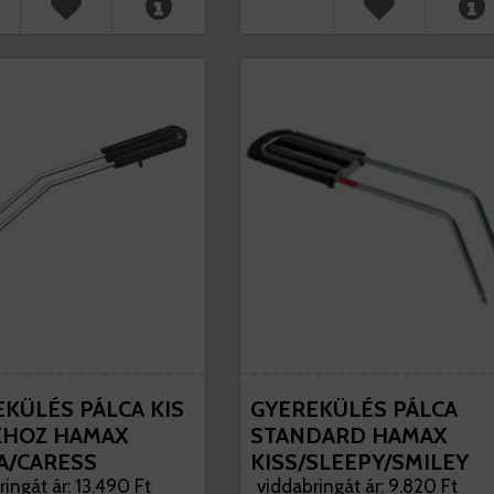
KÜLÉS PÁLCA KIS
GYEREKÜLÉS PÁLCA
KHOZ HAMAX
STANDARD HAMAX
A/CARESS
KISS/SLEEPY/SMILEY
EKÜLÉSEKHEZ
ingát ár: 13.490 Ft
GYEREKÜLÉSEKHEZ
viddabringát ár: 9.820 Ft