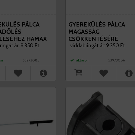
EKÜLÉS PÁLCA
GYEREKÜLÉS PÁLCA
ADŐLÉS
MAGASSÁG
LÉSÉHEZ HAMAX
CSÖKKENTÉSÉRE
A/CARESS
ingát ár: 9.350 Ft
HAMAX SIESTA/CARESS
viddabringát ár: 9.350 Ft
EKÜLÉSEKHEZ
GYEREKÜLÉSEKHEZ
on
53973085
raktáron
53973086