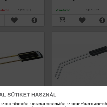
aktáron
53973083
raktáron
53973082
AL SÜTIKET HASZNÁL
 az oldal működtetése, a használat megkönnyítése, az oldalon végzett tevékenys