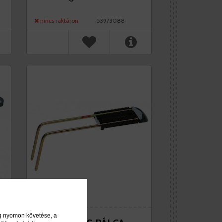
nincs raktáron
53973088
ég nyomon követése, a