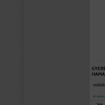
GYER
HAMA
viddabr
raktár