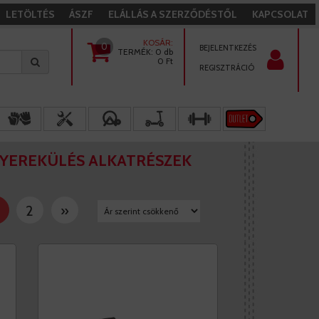
LETÖLTÉS
ÁSZF
ELÁLLÁS A SZERZŐDÉSTŐL
KAPCSOLAT
KOSÁR:
0
BEJELENTKEZÉS
TERMÉK:
0 db
0
Ft
REGISZTRÁCIÓ
YEREKÜLÉS ALKATRÉSZEK
2
»