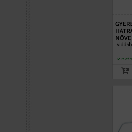
GYER
HÁTR
NÖVE
SIEST
viddabr
GYER
raktár