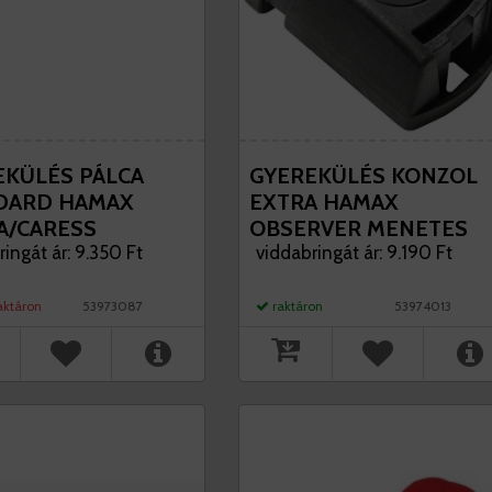
EKÜLÉS PÁLCA
GYEREKÜLÉS KONZOL
DARD HAMAX
EXTRA HAMAX
A/CARESS
OBSERVER MENETES
EKÜLÉSEKHEZ
ingát ár: 9.350 Ft
NYAKHOZ
viddabringát ár: 9.190 Ft
aktáron
53973087
raktáron
53974013