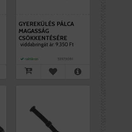
GYEREKÜLÉS PÁLCA
MAGASSÁG
CSÖKKENTÉSÉRE
HAMAX
viddabringát ár: 9.350 Ft
KISS/SLEEPY/SMILEY
GYEREKÜLÉSEKHEZ
raktáron
53973081