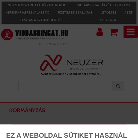
NEUZER VISZONTELADÓ PARTNEREK
VIDDABRINGÁT ÁTVÉTELI PONTOK
KERÉKPÁR MÉRETVÁLASZTÓ
FIZETÉS ÉS SZÁLLÍTÁS
LETÖLTÉS
ÁSZF
ELÁLLÁS A SZERZŐDÉSTŐL
KAPCSOLAT
+36 20 427 1232
KORMÁNYZÁS
Kormányok
EZ A WEBOLDAL SÜTIKET HASZNÁL