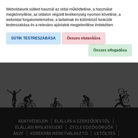
Kormányszárak
Weboldalunk sütiket használ az oldal működtetése, a használat
megkönnyítése, az oldalon végzett tevékenység nyomon követése, a
Markolatok
weboldal forgalomelemzése, a tartalmak és különböző funkciók
testreszabása és a releváns ajánlatok megjelenítése érdekében.
Kormánycsapágyak
SÜTIK TESTRESZABÁSA
Összes elutasítása
Kormányszarvak, kormányvégek
Összes elfogadása
ADATVÉDELEM
ELÁLLÁS A SZERZŐDÉSTŐL
ELÁLLÁSI NYILATKOZAT
ZYCLE EDZŐGÖRGŐK
ÁSZF
KERÉKPÁR MÉRETVÁLASZTÓ
LETÖLTÉS