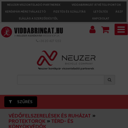
NEUZER VISZONTELADÓ PARTNEREK
VIDDABRINGÁT ÁTVÉTELI PONTOK
KERÉKPÁR MÉRETVÁLASZTÓ
FIZETÉS ÉS SZÁLLÍTÁS
LETÖLTÉS
ÁSZF
ELÁLLÁS A SZERZŐDÉSTŐL
KAPCSOLAT
+36 20 427 1232
SZŰRÉS
VÉDŐFELSZERELÉSEK ÉS RUHÁZAT
»
PROTEKTOROK
»
TÉRD- ÉS
KÖNYÖKVÉDŐK