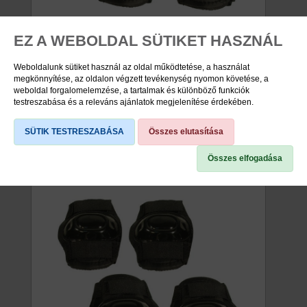
TÉRD KÖNYÖK VÉDŐ FEKETE M
EZ A WEBOLDAL SÜTIKET HASZNÁL
Weboldalunk sütiket használ az oldal működtetése, a használat
megkönnyítése, az oldalon végzett tevékenység nyomon követése, a
viddabringát ár: 4.490 Ft
weboldal forgalomelemzése, a tartalmak és különböző funkciók
testreszabása és a releváns ajánlatok megjelenítése érdekében.
raktáron
62203011
SÜTIK TESTRESZABÁSA
Összes elutasítása
Összes elfogadása