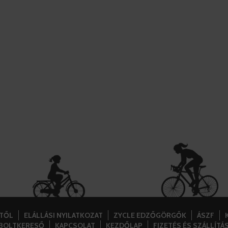
STŐL
ELÁLLÁSI NYILATKOZAT
ZYCLE EDZŐGÖRGŐK
ÁSZF
BOLTKERESŐ
KAPCSOLAT
KEZDŐLAP
FIZETÉS ÉS SZÁLLÍTÁ