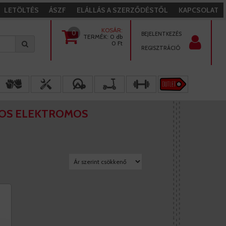
LETÖLTÉS
ÁSZF
ELÁLLÁS A SZERZŐDÉSTŐL
KAPCSOLAT
KOSÁR:
0
BEJELENTKEZÉS
TERMÉK:
0 db
0
Ft
REGISZTRÁCIÓ
OS ELEKTROMOS