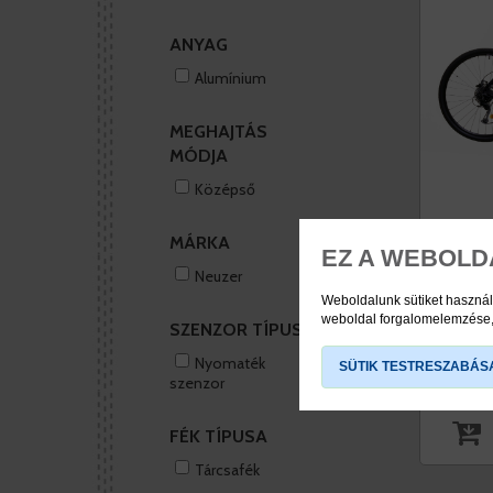
ANYAG
Alumínium
MEGHAJTÁS
MÓDJA
Középső
MÁRKA
EZ A WEBOLD
Novara
Neuzer
sötét 
Weboldalunk sütiket használ
közép
weboldal forgalomelemzése, 
SZENZOR TÍPUSA
régi ár: 
akciós
Nyomaték
SÜTIK TESTRESZABÁS
szenzor
raktár
FÉK TÍPUSA
Tárcsafék