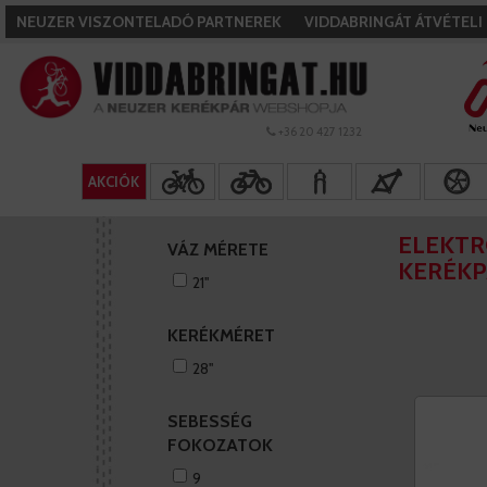
NEUZER VISZONTELADÓ PARTNEREK
VIDDABRINGÁT ÁTVÉTEL
+36 20 427 1232
AKCIÓK
ELEKT
VÁZ MÉRETE
KERÉK
21''
KERÉKMÉRET
28''
SEBESSÉG
FOKOZATOK
9