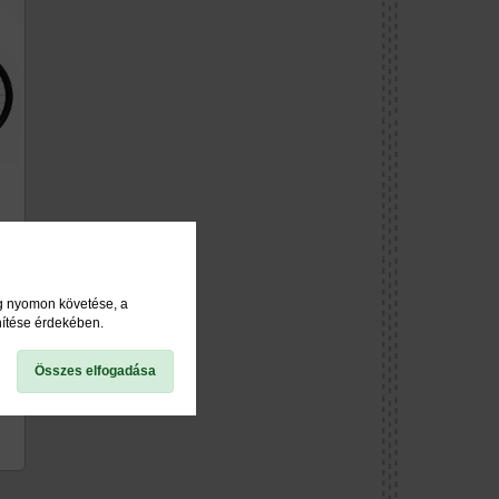
ég nyomon követése, a
nítése érdekében.
Összes elfogadása
4