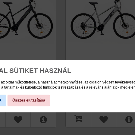
AL SÜTIKET HASZNÁL
 uni 21 E-Cross
Novara uni 21 E-Cross
szürke/zöld
világos szürke/fekete
 az oldal működtetése, a használat megkönnyítése, az oldalon végzett tevékenys
motoros
középmotoros
a tartalmak és különböző funkciók testreszabása és a releváns ajánlatok megjele
857.900 Ft
régi ár: 857.900 Ft
 ár: 740.900 Ft
akciós ár: 740.900 Ft
A
Összes elutasítása
on
NE2200400004
raktáron
NE220040001