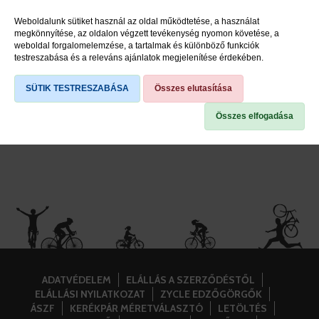
Felnik
Weboldalunk sütiket használ az oldal működtetése, a használat
megkönnyítése, az oldalon végzett tevékenység nyomon követése, a
Agyak
weboldal forgalomelemzése, a tartalmak és különböző funkciók
testreszabása és a releváns ajánlatok megjelenítése érdekében.
Köpenyek - külső gumik
SÜTIK TESTRESZABÁSA
Összes elutasítása
Tömlők és szelepek
Összes elfogadása
Küllők és alkatrészeik
ADATVÉDELEM
ELÁLLÁS A SZERZŐDÉSTŐL
ELÁLLÁSI NYILATKOZAT
ZYCLE EDZŐGÖRGŐK
ÁSZF
KERÉKPÁR MÉRETVÁLASZTÓ
LETÖLTÉS