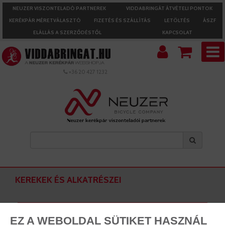
NEUZER VISZONTELADÓ PARTNEREK
VIDDABRINGÁT ÁTVÉTELI PONTOK
KERÉKPÁR MÉRETVÁLASZTÓ
FIZETÉS ÉS SZÁLLÍTÁS
LETÖLTÉS
ÁSZF
ELÁLLÁS A SZERZŐDÉSTŐL
KAPCSOLAT
+36 20 427 1232
KEREKEK ÉS ALKATRÉSZEI
Kerekek
EZ A WEBOLDAL SÜTIKET HASZNÁL