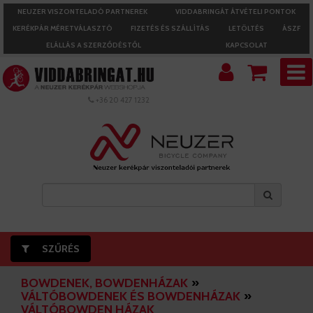
NEUZER VISZONTELADÓ PARTNEREK
VIDDABRINGÁT ÁTVÉTELI PONTOK
KERÉKPÁR MÉRETVÁLASZTÓ
FIZETÉS ÉS SZÁLLÍTÁS
LETÖLTÉS
ÁSZF
ELÁLLÁS A SZERZŐDÉSTŐL
KAPCSOLAT
+36 20 427 1232
SZŰRÉS
BOWDENEK, BOWDENHÁZAK
»
VÁLTÓBOWDENEK ÉS BOWDENHÁZAK
»
VÁLTÓBOWDEN HÁZAK