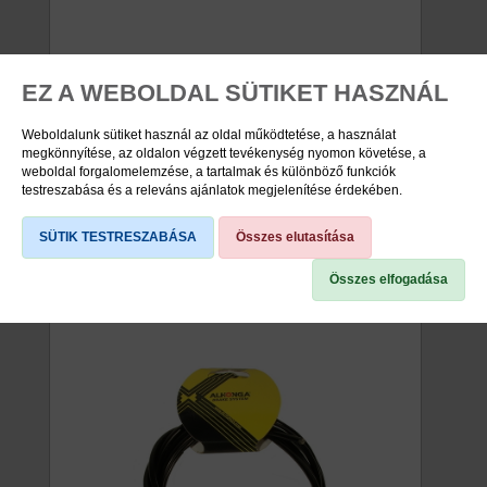
BOWDENHÁZ TEFLONOS 4MM
EZ A WEBOLDAL SÜTIKET HASZNÁL
VÁLTÓHOZ 10M/CSOMAG 2P
Weboldalunk sütiket használ az oldal működtetése, a használat
SPIRÁL
megkönnyítése, az oldalon végzett tevékenység nyomon követése, a
viddabringát ár: 1.730 Ft
weboldal forgalomelemzése, a tartalmak és különböző funkciók
testreszabása és a releváns ajánlatok megjelenítése érdekében.
raktáron
47110100
SÜTIK TESTRESZABÁSA
Összes elutasítása
Összes elfogadása