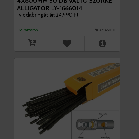
4X600MM 50 DB VÁLTÓ SZÜRKE
ALLIGATOR LY-1666014
viddabringát ár: 24.990 Ft
raktáron
47146001