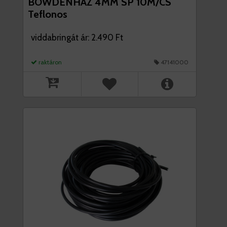
BOWDENHÁZ 4MM SP 10M/CS
Teflonos
viddabringát ár: 2.490 Ft
raktáron
47141000