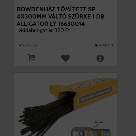
BOWDENHÁZ TÖMÍTETT SP
4X300MM VÁLTÓ SZÜRKE 1 DB
ALLIGATOR LY-16630014
viddabringát ár: 390 Ft
raktáron
47143011