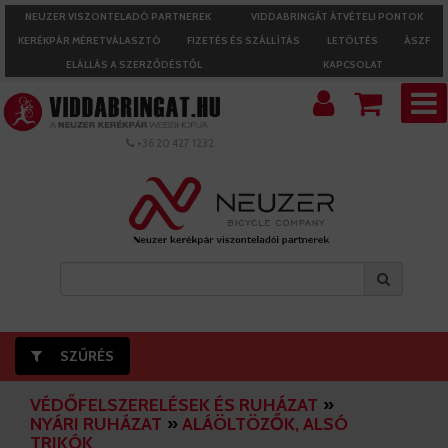
NEUZER VISZONTELADÓ PARTNEREK
VIDDABRINGÁT ÁTVÉTELI PONTOK
KERÉKPÁR MÉRETVÁLASZTÓ
FIZETÉS ÉS SZÁLLÍTÁS
LETÖLTÉS
ÁSZF
ELÁLLÁS A SZERZŐDÉSTŐL
KAPCSOLAT
+36 20 427 1232
SZŰRÉS
VÉDŐFELSZERELÉSEK ÉS RUHÁZAT
»
NYÁRI RUHÁZAT
»
ALÁÖLTÖZŐK, ALSÓ
TRIKÓK