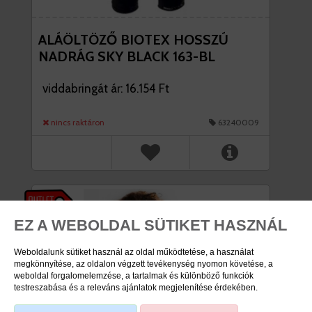
ALÁÖLTÖZŐ BIOTEX HOSSZÚ
NADRÁG SKY BLACK 163-BL
viddabringát ár: 16.154 Ft
nincs raktáron
63240009
EZ A WEBOLDAL SÜTIKET HASZNÁL
Weboldalunk sütiket használ az oldal működtetése, a használat
megkönnyítése, az oldalon végzett tevékenység nyomon követése, a
weboldal forgalomelemzése, a tartalmak és különböző funkciók
testreszabása és a releváns ajánlatok megjelenítése érdekében.