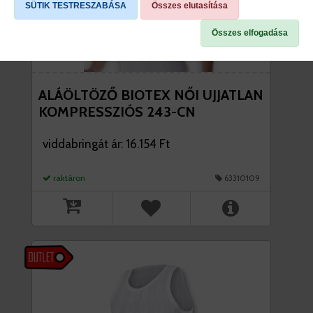
SÜTIK TESTRESZABÁSA
Összes elutasítása
Összes elfogadása
ALÁÖLTÖZŐ BIOTEX NŐI UJJATLAN
KOMPRESSZIÓS 243-CN
viddabringát ár: 16.154 Ft
raktáron
63310109