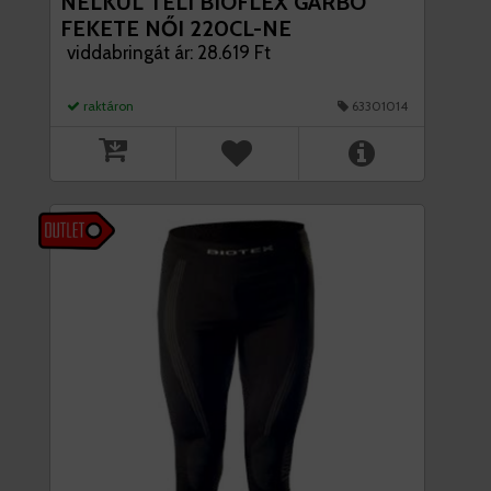
NÉLKÜL TÉLI BIOFLEX GARBÓ
FEKETE NŐI 220CL-NE
viddabringát ár: 28.619 Ft
raktáron
63301014