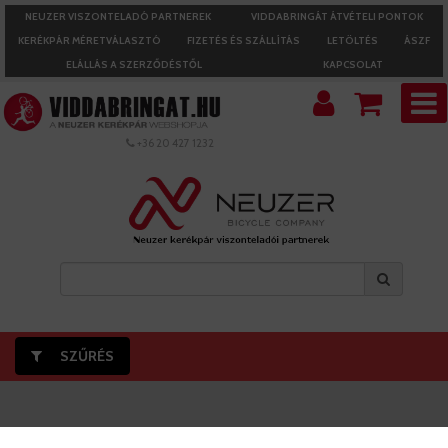
NEUZER VISZONTELADÓ PARTNEREK
VIDDABRINGÁT ÁTVÉTELI PONTOK
KERÉKPÁR MÉRETVÁLASZTÓ
FIZETÉS ÉS SZÁLLÍTÁS
LETÖLTÉS
ÁSZF
ELÁLLÁS A SZERZŐDÉSTŐL
KAPCSOLAT
+36 20 427 1232
SZŰRÉS