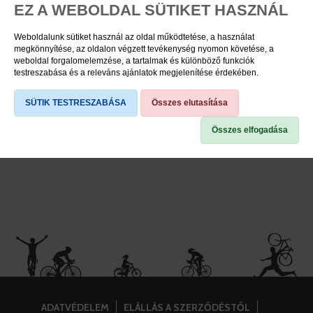
EZ A WEBOLDAL SÜTIKET HASZNÁL
Nincs találat!
Weboldalunk sütiket használ az oldal működtetése, a használat
megkönnyítése, az oldalon végzett tevékenység nyomon követése, a
weboldal forgalomelemzése, a tartalmak és különböző funkciók
testreszabása és a releváns ajánlatok megjelenítése érdekében.
SÜTIK TESTRESZABÁSA
Összes elutasítása
Összes elfogadása
ADATVÉDELEM
ELÁLLÁS A SZERZŐDÉSTŐL