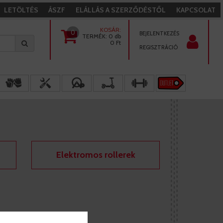
LETÖLTÉS
ÁSZF
ELÁLLÁS A SZERZŐDÉSTŐL
KAPCSOLAT
KOSÁR:
0
BEJELENTKEZÉS
TERMÉK:
0 db
0
Ft
REGISZTRÁCIÓ
Elektromos rollerek