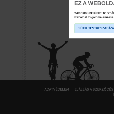
EZ A WEBOLD
Weboldalunk sütiket használ
weboldal forgalomelemzése, 
SÜTIK TESTRESZABÁS
ADATVÉDELEM
ELÁLLÁS A SZERZŐDÉ