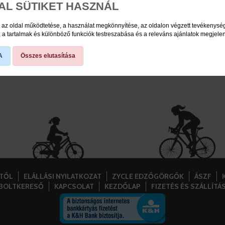
AL SÜTIKET HASZNÁL
 az oldal működtetése, a használat megkönnyítése, az oldalon végzett tevékenys
a tartalmak és különböző funkciók testreszabása és a releváns ajánlatok megjele
A
Összes elutasítása
STŐL
ELÁLLÁSI NYILATKOZAT
ZYCLE EDZŐGÖRGŐK
ÁSZF
BOLTKERESŐ
KAPCSOLAT
KEZDŐLAP
FIZETÉS ÉS SZÁLLÍTÁ