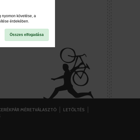
ég nyomon követése, a
nítése érdekében.
Összes elfogadása
KERÉKPÁR MÉRETVÁLASZTÓ
LETÖLTÉS
S