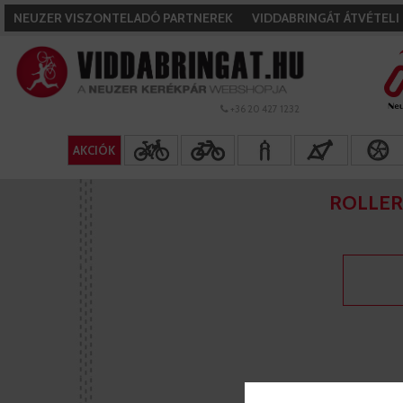
NEUZER VISZONTELADÓ PARTNEREK
VIDDABRINGÁT ÁTVÉTEL
+36 20 427 1232
AKCIÓK
ROLLER