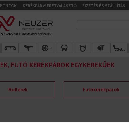
I PONTOK
KERÉKPÁR MÉRETVÁLASZTÓ
FIZETÉS ÉS SZÁLLÍTÁS
EK, FUTÓ KERÉKPÁROK EGYKEREKŰEK
Rollerek
Futókerékpárok