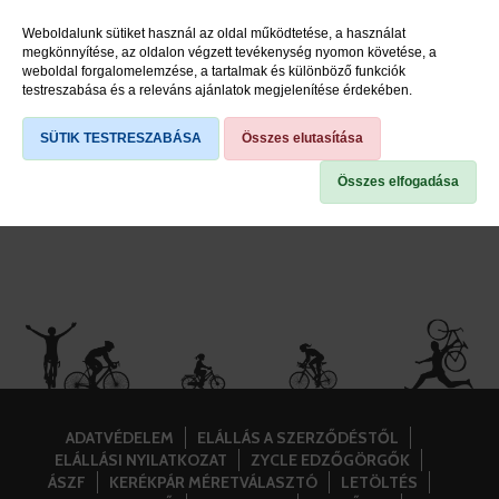
Weboldalunk sütiket használ az oldal működtetése, a használat
Kulacstartók
megkönnyítése, az oldalon végzett tevékenység nyomon követése, a
weboldal forgalomelemzése, a tartalmak és különböző funkciók
Kulacs+kulacstartó szettek
testreszabása és a releváns ajánlatok megjelenítése érdekében.
SÜTIK TESTRESZABÁSA
Összes elutasítása
Összes elfogadása
ADATVÉDELEM
ELÁLLÁS A SZERZŐDÉSTŐL
ELÁLLÁSI NYILATKOZAT
ZYCLE EDZŐGÖRGŐK
ÁSZF
KERÉKPÁR MÉRETVÁLASZTÓ
LETÖLTÉS