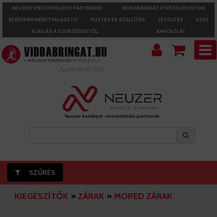
NEUZER VISZONTELADÓ PARTNEREK
VIDDABRINGÁT ÁTVÉTELI PONTOK
KERÉKPÁR MÉRETVÁLASZTÓ
FIZETÉS ÉS SZÁLLÍTÁS
LETÖLTÉS
ÁSZF
ELÁLLÁS A SZERZŐDÉSTŐL
KAPCSOLAT
+36 20 427 1232
SZŰRÉS
KIEGÉSZÍTŐK
»
ZÁRAK
»
MOPED ZÁRAK