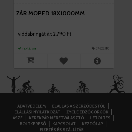
ZÁR MOPED 18X1000MM
viddabringát ár: 2.790 Ft
raktáron
57622110
ADATVÉDELEM
ELÁLLÁS A SZERZŐDÉSTŐL
ELÁLLÁSI NYILATKOZAT
ZYCLE EDZŐGÖRGŐK
ÁSZF
KERÉKPÁR MÉRETVÁLASZTÓ
LETÖLTÉS
BOLTKERESŐ
KAPCSOLAT
KEZDŐLAP
FIZETÉS ÉS SZÁLLÍTÁS