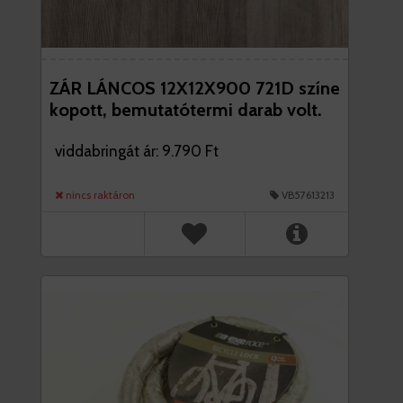
ZÁR LÁNCOS 12X12X900 721D színe
kopott, bemutatótermi darab volt.
viddabringát ár: 9.790 Ft
nincs raktáron
VB57613213