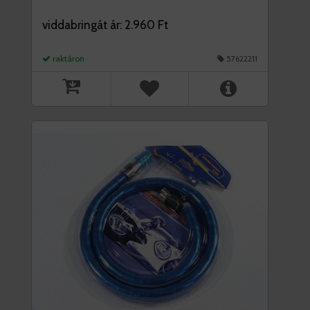
viddabringát ár: 2.960 Ft
raktáron
57622211