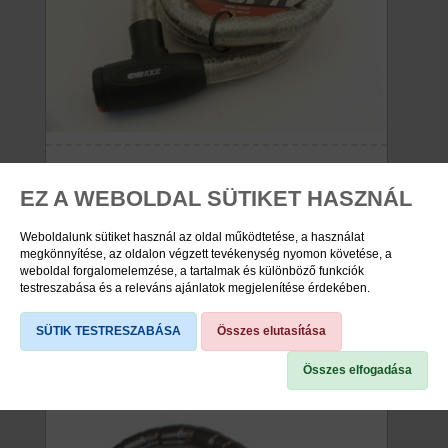
ZÁR MOPED 22X1500MM, 227E
EZ A WEBOLDAL SÜTIKET HASZNÁL
Weboldalunk sütiket használ az oldal működtetése, a használat
viddabringát ár: 5.870 Ft
megkönnyítése, az oldalon végzett tevékenység nyomon követése, a
weboldal forgalomelemzése, a tartalmak és különböző funkciók
testreszabása és a releváns ajánlatok megjelenítése érdekében.
raktáron
57624311
SÜTIK TESTRESZABÁSA
Összes elutasítása
Összes elfogadása