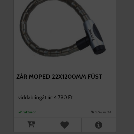
ZÁR MOPED 22X1200MM FÜST
viddabringát ár: 4.790 Ft
raktáron
57624204