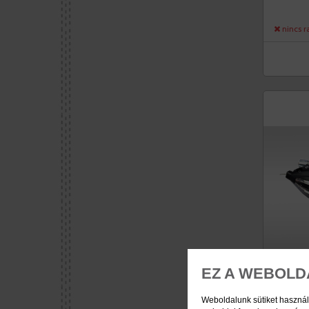
nincs r
EZ A WEBOLD
Weboldalunk sütiket használ