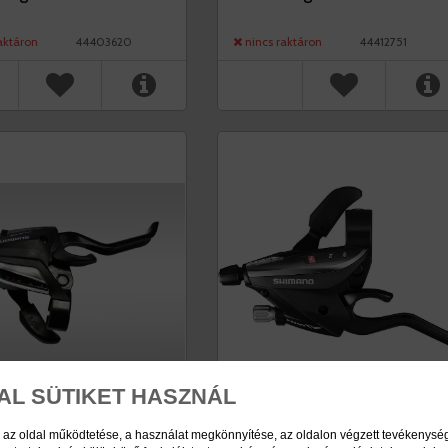
aktáron
44403620
nincs raktáron
44412751
AL SÜTIKET HASZNÁL
 az oldal működtetése, a használat megkönnyítése, az oldalon végzett tevékenys