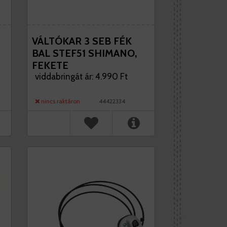
VÁLTÓKAR 3 SEB FÉK
BAL STEF51 SHIMANO,
FEKETE
viddabringát ár: 4.990 Ft
nincs raktáron
44422334