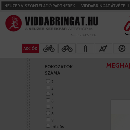
NEUZER VISZONTELADÓ PARTNEREK
VIDDABRINGÁT ÁTVÉTEL
+36 20 427 1232
AKCIÓK
MEGHAJ
FOKOZATOK
SZÁMA
2
3
5
6
7
8
9
frikciós