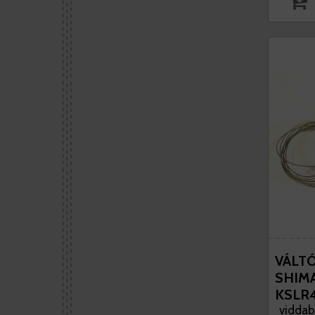
VÁLTÓ
SHIM
KSLR
viddabr