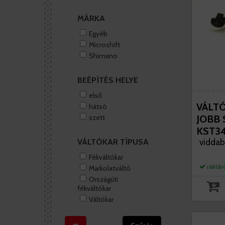
MÁRKA
Egyéb
Microshift
Shimano
BEÉPÍTÉS HELYE
első
VÁLTÓ
hátsó
szett
JOBB
KST3
VÁLTÓKAR TÍPUSA
viddab
Fékváltókar
raktár
Markolatváltó
Országúti
fékváltókar
Váltókar