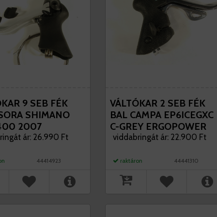
KAR 9 SEB FÉK
VÁLTÓKAR 2 SEB FÉK
 SORA SHIMANO
BAL CAMPA EP6ICEGXC
400 2007
C-GREY ERGOPOWER
ringát ár: 26.990 Ft
CENTAUR
viddabringát ár: 22.900 Ft
on
44414923
raktáron
44441310