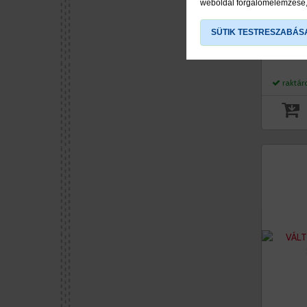
VÁLTÓ
weboldal forgalomelemzése, 
JOBB 
FEKE
SÜTIK TESTRESZABÁS
viddab
raktár