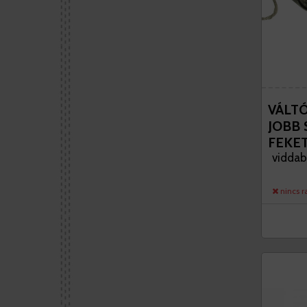
VÁLTÓ
JOBB 
FEKE
viddab
nincs r