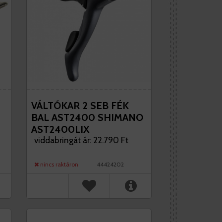
VÁLTÓKAR 2 SEB FÉK
BAL AST2400 SHIMANO
AST2400LIX
viddabringát ár: 22.790 Ft
nincs raktáron
44424202