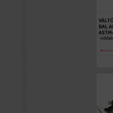
VÁLTÓ
BAL A
ASTM
viddabr
nincs r