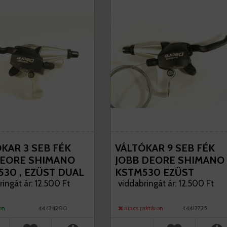
KAR 3 SEB FÉK
VÁLTÓKAR 9 SEB FÉK
DEORE SHIMANO
JOBB DEORE SHIMANO
30 , EZÜST DUAL
KSTM530 EZÜST
ROL
ingát ár: 12.500 Ft
viddabringát ár: 12.500 Ft
on
44424200
nincs raktáron
44412725