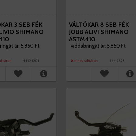
KAR 3 SEB FÉK
VÁLTÓKAR 8 SEB FÉK
LIVIO SHIMANO
JOBB ALIVI SHIMANO
410
ASTM410
ingát ár: 5.850 Ft
viddabringát ár: 5.850 Ft
aktáron
44424201
nincs raktáron
44412823