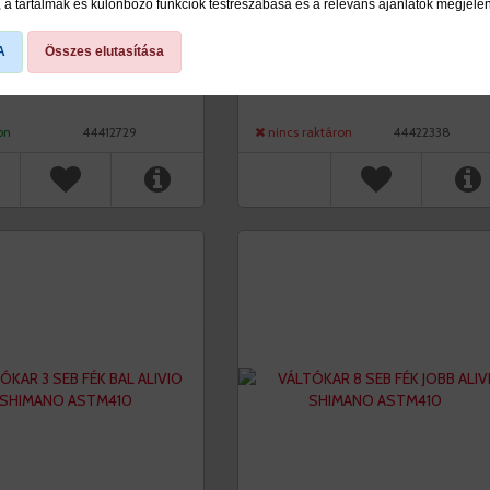
KAR 7 SEB FÉK
VÁLTÓKAR 3 SEB FÉK
a tartalmak és különböző funkciók testreszabása és a releváns ajánlatok megjele
EF500 SHIMANO,
BAL STEF652 SHIMANO
TE
FEKETE
A
Összes elutasítása
ringát ár: 6.490 Ft
viddabringát ár: 6.390 Ft
on
44412729
nincs raktáron
44422338