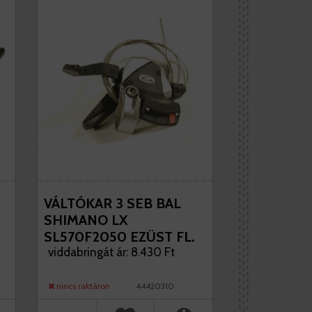
VÁLTÓKAR 3 SEB BAL
SHIMANO LX
SL570F2050 EZÜST FL.
DECK '06
viddabringát ár: 8.430 Ft
nincs raktáron
44420310