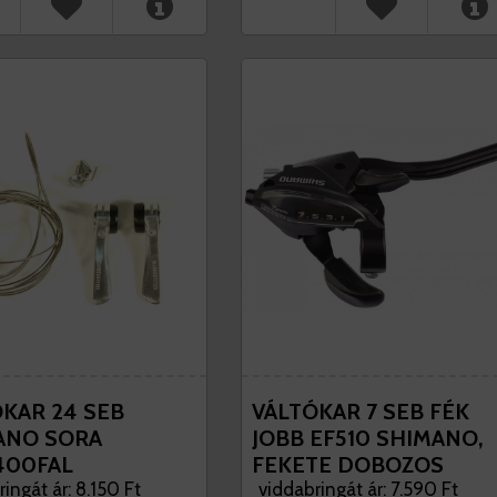
KAR 24 SEB
VÁLTÓKAR 7 SEB FÉK
ANO SORA
JOBB EF510 SHIMANO,
400FAL
FEKETE DOBOZOS
ingát ár: 8.150 Ft
viddabringát ár: 7.590 Ft