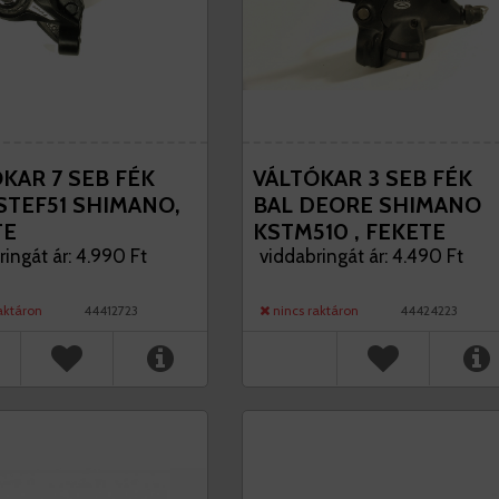
KAR 7 SEB FÉK
VÁLTÓKAR 3 SEB FÉK
STEF51 SHIMANO,
BAL DEORE SHIMANO
TE
KSTM510 , FEKETE
ringát ár: 4.990 Ft
viddabringát ár: 4.490 Ft
aktáron
44412723
nincs raktáron
44424223