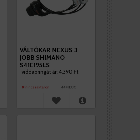
VÁLTÓKAR NEXUS 3
JOBB SHIMANO
S41E195LS
viddabringát ár: 4.390 Ft
nincs raktáron
44411330