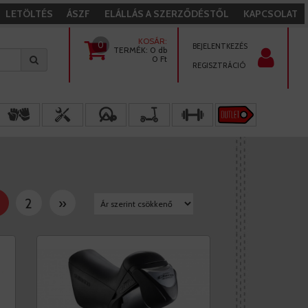
LETÖLTÉS
ÁSZF
ELÁLLÁS A SZERZŐDÉSTŐL
KAPCSOLAT
KOSÁR:
0
BEJELENTKEZÉS
TERMÉK:
0 db
0
Ft
REGISZTRÁCIÓ
2
»