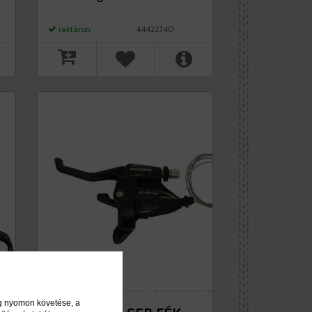
raktáron
44422340
ég nyomon követése, a