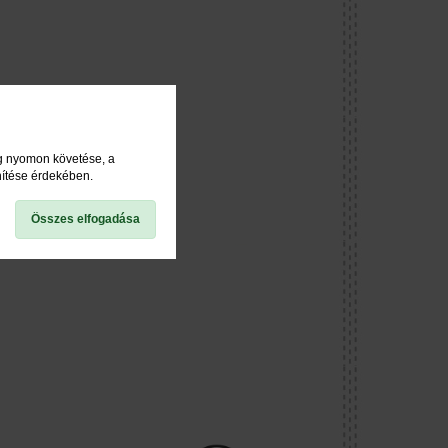
ég nyomon követése, a
nítése érdekében.
Összes elfogadása