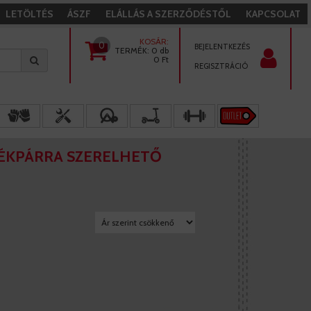
LETÖLTÉS
ÁSZF
ELÁLLÁS A SZERZŐDÉSTŐL
KAPCSOLAT
KOSÁR:
0
BEJELENTKEZÉS
TERMÉK:
0 db
0
Ft
REGISZTRÁCIÓ
ÉKPÁRRA SZERELHETŐ