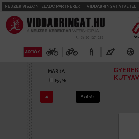
NEUZER VISZONTELADÓ PARTNEREK
VIDDABRINGÁT ÁTVÉTEL
+36 20 427 1232
AKCIÓK
GYEREK
MÁRKA
KUTYA
Egyéb
Szűrés