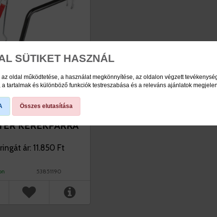
AL SÜTIKET HASZNÁL
 az oldal működtetése, a használat megkönnyítése, az oldalon végzett tevékenys
a tartalmak és különböző funkciók testreszabása és a releváns ajánlatok megjele
A
Összes elutasítása
A VEZETŐ
TER KERÉKPÁRRA
ingát ár: 11.850 Ft
on
53851190