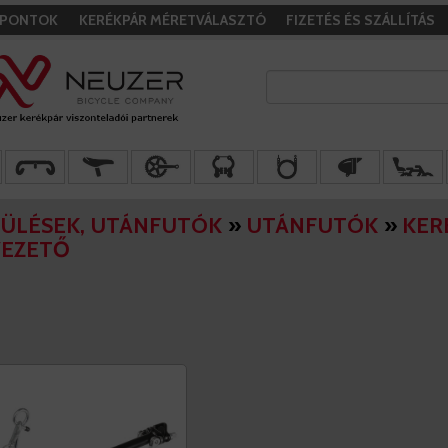
I PONTOK
KERÉKPÁR MÉRETVÁLASZTÓ
FIZETÉS ÉS SZÁLLÍTÁS
ÜLÉSEK, UTÁNFUTÓK
»
UTÁNFUTÓK
»
KER
VEZETŐ