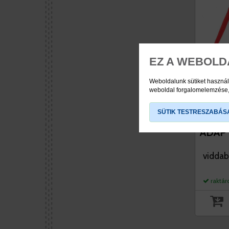
EZ A WEBOLD
Weboldalunk sütiket használ
weboldal forgalomelemzése, 
SÜTIK TESTRESZABÁS
KUTY
ADAP
viddabr
raktár