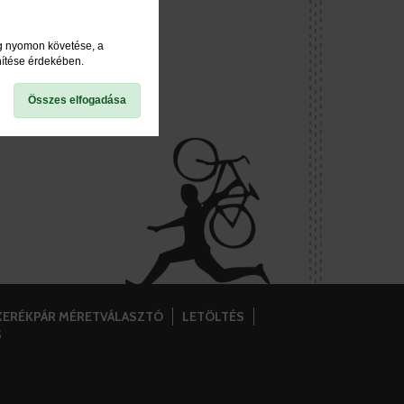
ég nyomon követése, a
nítése érdekében.
Összes elfogadása
KERÉKPÁR MÉRETVÁLASZTÓ
LETÖLTÉS
S