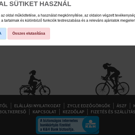
AL SÜTIKET HASZNÁL
felerősítők, konzolok
E-bike akkuzárak
 az oldal működtetése, a használat megkönnyítése, az oldalon végzett tevékenys
a tartalmak és különböző funkciók testreszabása és a releváns ajánlatok megjele
A
Összes elutasítása
STŐL
ELÁLLÁSI NYILATKOZAT
ZYCLE EDZŐGÖRGŐK
ÁSZF
BOLTKERESŐ
KAPCSOLAT
KEZDŐLAP
FIZETÉS ÉS SZÁLLÍTÁ