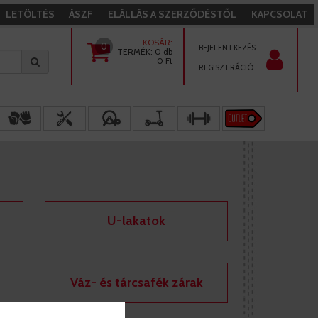
LETÖLTÉS
ÁSZF
ELÁLLÁS A SZERZŐDÉSTŐL
KAPCSOLAT
KOSÁR:
0
BEJELENTKEZÉS
TERMÉK:
0 db
0
Ft
REGISZTRÁCIÓ
U-lakatok
Váz- és tárcsafék zárak