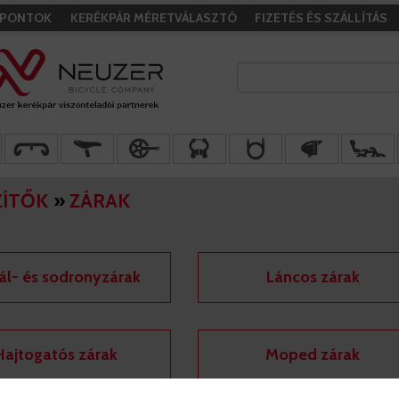
I PONTOK
KERÉKPÁR MÉRETVÁLASZTÓ
FIZETÉS ÉS SZÁLLÍTÁS
ZÍTŐK
»
ZÁRAK
ál- és sodronyzárak
Láncos zárak
Hajtogatós zárak
Moped zárak