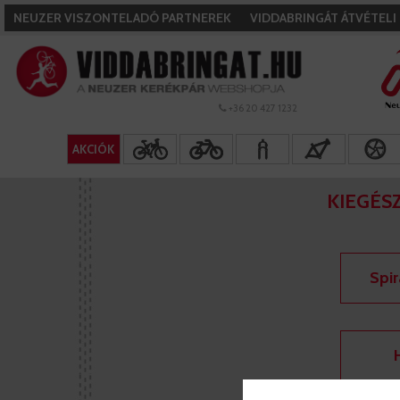
NEUZER VISZONTELADÓ PARTNEREK
VIDDABRINGÁT ÁTVÉTEL
+36 20 427 1232
AKCIÓK
KIEGÉS
Spir