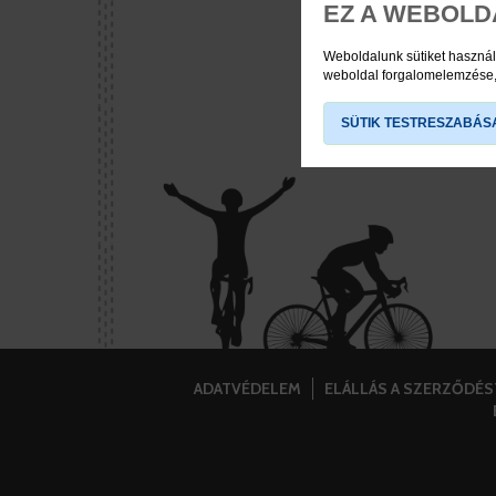
EZ A WEBOLD
Zár 
Weboldalunk sütiket használ
weboldal forgalomelemzése, 
SÜTIK TESTRESZABÁS
ADATVÉDELEM
ELÁLLÁS A SZERZŐDÉ