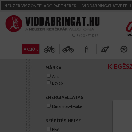
NEUZER VISZONTELADÓ PARTNEREK
VIDDABRINGÁT ÁTVÉTEL
+36 20 427 1232
AKCIÓK
KIEGÉS
MÁRKA
Axa
Egyéb
ENERGIAELLÁTÁS
Dinamós+E-bike
BEÉPÍTÉS HELYE
Első