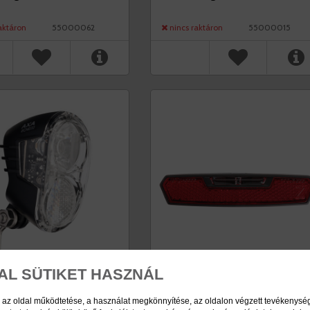
HÁTSÓ LÁMPA
aktáron
55000062
nincs raktáron
55000015
AL SÜTIKET HASZNÁL
 az oldal működtetése, a használat megkönnyítése, az oldalon végzett tevékenys