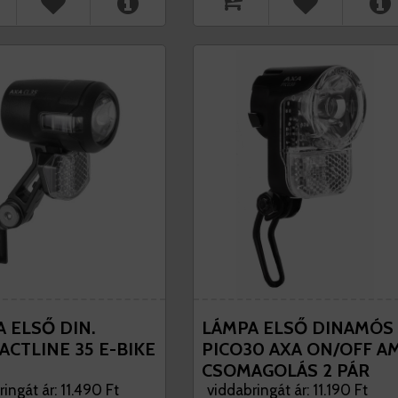
 ELSŐ DIN.
LÁMPA ELSŐ DINAMÓS
CTLINE 35 E-BIKE
PICO30 AXA ON/OFF A
CSOMAGOLÁS 2 PÁR
ingát ár: 11.490 Ft
VEZETÉK, BETÁP +
viddabringát ár: 11.190 Ft