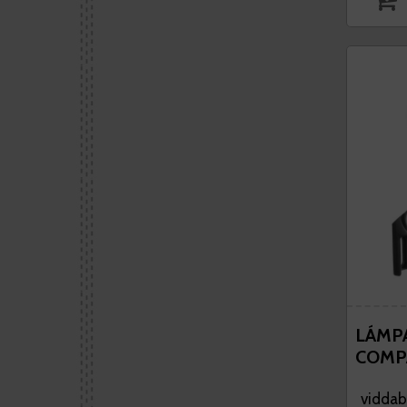
LÁMPA
COMPA
viddabr