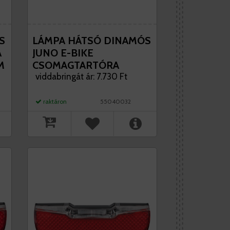
S
LÁMPA HÁTSÓ DINAMÓS
A
JUNO E-BIKE
M
CSOMAGTARTÓRA
80MM AM KARTONON
viddabringát ár: 7.730 Ft
AXA
raktáron
55040032