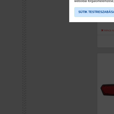
LÁMP
weboldal forgalomelemzése, 
ECHO
AM C
SÜTIK TESTRESZABÁS
viddab
nincs r