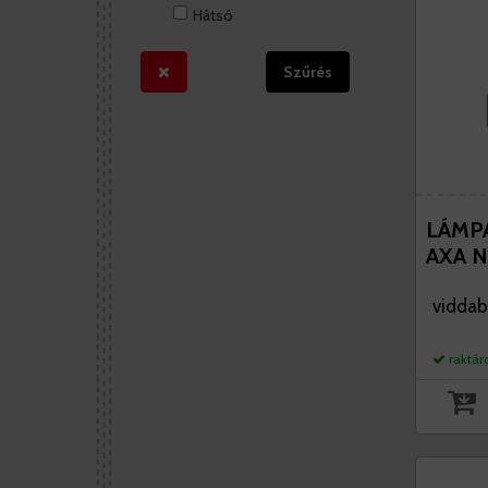
Hátsó
Szűrés
LÁMP
AXA N
viddab
raktár