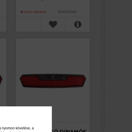
nincs raktáron
55000060
ég nyomon követése, a