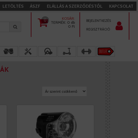
LETÖLTÉS
ÁSZF
ELÁLLÁS A SZERZŐDÉSTŐL
KAPCSOLAT
KOSÁR:
0
BEJELENTKEZÉS
TERMÉK:
0 db
0
Ft
REGISZTRÁCIÓ
PÁK