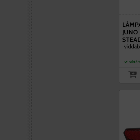
LÁMP
JUNO
STEA
viddabr
raktár