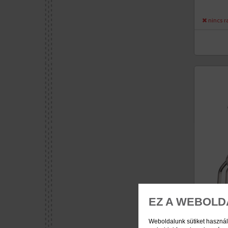
nincs r
EZ A WEBOLD
Weboldalunk sütiket használ