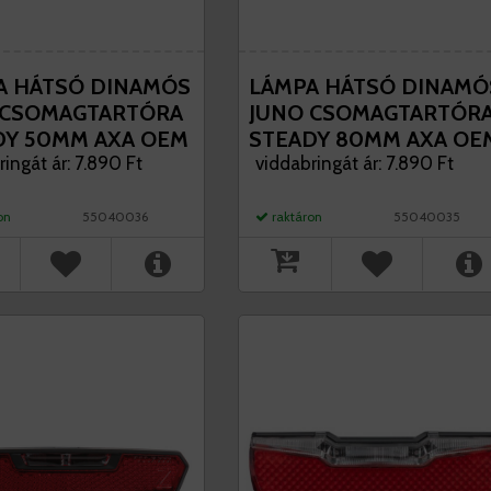
A HÁTSÓ DINAMÓS
LÁMPA HÁTSÓ DINAMÓ
 CSOMAGTARTÓRA
JUNO CSOMAGTARTÓR
DY 50MM AXA OEM
STEADY 80MM AXA OE
ingát ár: 7.890 Ft
viddabringát ár: 7.890 Ft
on
55040036
raktáron
55040035