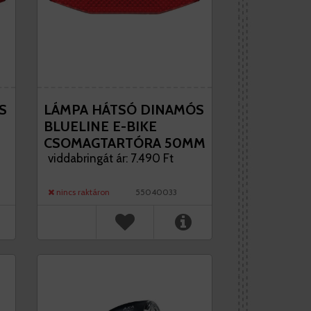
S
LÁMPA HÁTSÓ DINAMÓS
BLUELINE E-BIKE
CSOMAGTARTÓRA 50MM
AM KARTONON AXA
viddabringát ár: 7.490 Ft
nincs raktáron
55040033