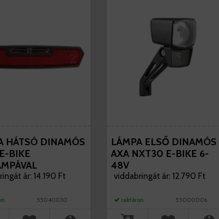
A HÁTSÓ DINAMÓS
LÁMPA ELSŐ DINAMÓS
E-BIKE
AXA NXT30 E-BIKE 6-
ÁMPÁVAL
48V
AGTARTÓRA 50MM
ingát ár: 14.190 Ft
viddabringát ár: 12.790 Ft
ARTONON AXA
on
55040030
raktáron
55000006