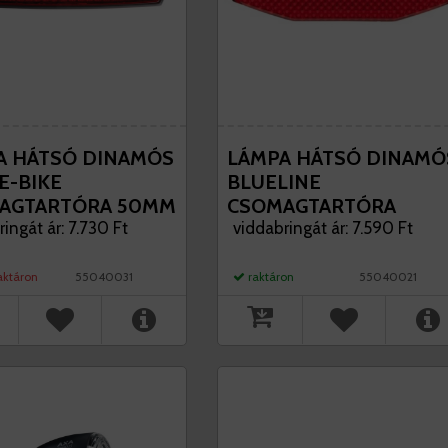
A HÁTSÓ DINAMÓS
LÁMPA HÁTSÓ DINAMÓ
E-BIKE
BLUELINE
AGTARTÓRA 50MM
CSOMAGTARTÓRA
ARTONON AXA
ingát ár: 7.730 Ft
STEADY 50 MM AXA AM
viddabringát ár: 7.590 Ft
CSOMAG
aktáron
55040031
raktáron
55040021