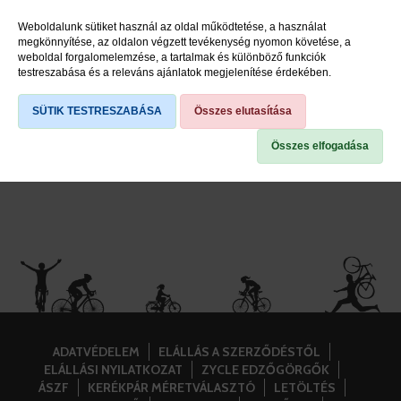
Weboldalunk sütiket használ az oldal működtetése, a használat
Hajtókarok
megkönnyítése, az oldalon végzett tevékenység nyomon követése, a
weboldal forgalomelemzése, a tartalmak és különböző funkciók
Lánctányérok
testreszabása és a releváns ajánlatok megjelenítése érdekében.
Hajtóművédők
SÜTIK TESTRESZABÁSA
Összes elutasítása
Összes elfogadása
ADATVÉDELEM
ELÁLLÁS A SZERZŐDÉSTŐL
ELÁLLÁSI NYILATKOZAT
ZYCLE EDZŐGÖRGŐK
ÁSZF
KERÉKPÁR MÉRETVÁLASZTÓ
LETÖLTÉS