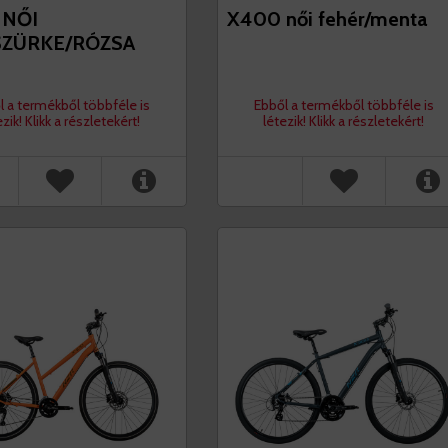
 NŐI
X400 női fehér/menta
SZÜRKE/RÓZSA
l a termékből többféle is
Ebből a termékből többféle is
ezik! Klikk a részletekért!
létezik! Klikk a részletekért!