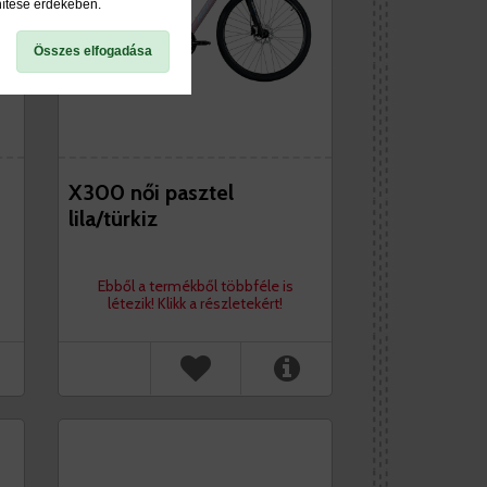
nítése érdekében.
Összes elfogadása
X300 női pasztel
lila/türkiz
Ebből a termékből többféle is
létezik! Klikk a részletekért!