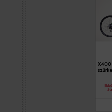
X400 f
szürk
Ebbő
lét