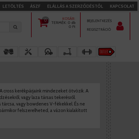
LETÖLTÉS
ÁSZF
ELÁLLÁS A SZERZŐDÉSTŐL
KAPCSOLAT
KOSÁR:
0
BEJELENTKEZÉS
TERMÉK:
0 db
0
Ft
REGISZTRÁCIÓ
A cross kerékpárjaink mindezeket ötvözik. A
dzésekről, vagy laza társas tekerésről.
us tárcsa, vagy bowdenes V-fékekkel. És ne
 bármikor felszerelheted, a vázon kialakított