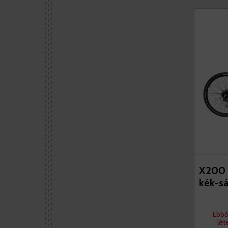
X200 D
kék-s
Ebbő
lét