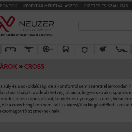
I PONTOK
KERÉKPÁR MÉRETVÁLASZTÓ
FIZETÉS ÉS SZÁLLÍTÁS
PÁROK
»
CROSS
a súly és a sokoldalúság, de a komfortról sem szeretnél lemondani? 
lasztást kínálják rövidebb hétvégi túráidra, legyen szó akár sportos e
modell teleszkópos villával, kényelmes nyereggel szerelt, hidraulik
l, bár a cross bringákon nem találsz városi/túra kiegészítőket, azokat
s csomagtartó szemeknek hála.