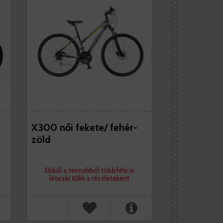
X300 női fekete/ fehér-
zöld
Ebből a termékből többféle is
létezik! Klikk a részletekért!