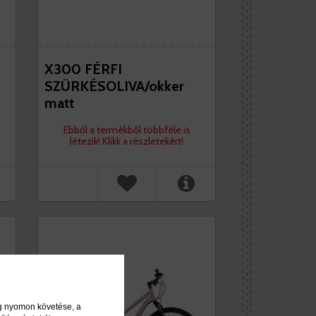
X300 FÉRFI
SZÜRKÉSOLIVA/okker
matt
Ebből a termékből többféle is
létezik! Klikk a részletekért!
ég nyomon követése, a