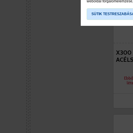
weboldal forgalomelemzése, 
SÜTIK TESTRESZABÁS
X300
ACÉL
Ebbő
lét