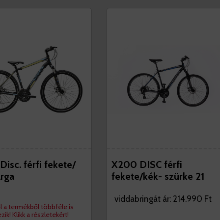
isc. férfi fekete/
X200 DISC férfi
árga
fekete/kék- szürke 21
viddabringát ár: 214.990 Ft
l a termékből többféle is
ezik! Klikk a részletekért!