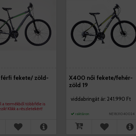
érfi fekete/ zöld-
X400 női fekete/fehér-
e
zöld 19
viddabringát ár: 241.990 Ft
l a termékből többféle is
ezik! Klikk a részletekért!
raktáron
NE1831040024