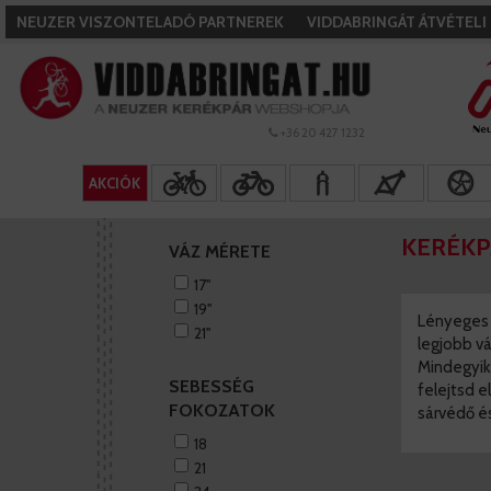
NEUZER VISZONTELADÓ PARTNEREK
VIDDABRINGÁT ÁTVÉTEL
+36 20 427 1232
AKCIÓK
KERÉK
VÁZ MÉRETE
17''
19''
Lényeges 
21''
legjobb vá
Mindegyik 
SEBESSÉG
felejtsd e
FOKOZATOK
sárvédő é
18
21