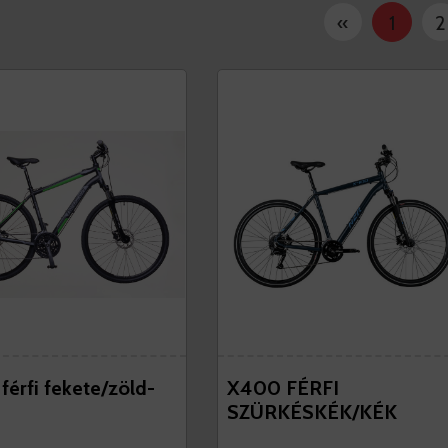
«
1
2
érfi fekete/zöld-
X400 FÉRFI
e
SZÜRKÉSKÉK/KÉK