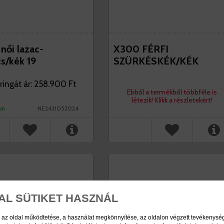
női lazac-
X300 FÉRFI
s/kék 19
SZÜRKÉSKÉK/KÉK
ringát ár: 258.900 Ft
Ebből a termékből többféle is
létezik! Klikk a részletekért!
on
NE2431052024
AL SÜTIKET HASZNÁL
 az oldal működtetése, a használat megkönnyítése, az oldalon végzett tevékenys