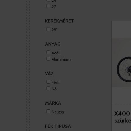
24
27
KERÉKMÉRET
28''
ANYAG
Acél
Alumínium
VÁZ
Férfi
Női
MÁRKA
Neuzer
X400 f
szürk
FÉK TÍPUSA