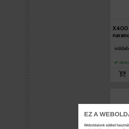
X400 
naranc
viddab
raktár
EZ A WEBOLD
Weboldalunk sütiket használ