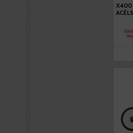
X400
ACÉL
Ebbő
lét