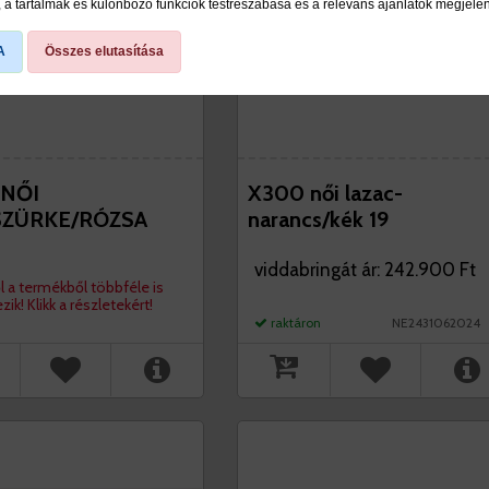
a tartalmak és különböző funkciók testreszabása és a releváns ajánlatok megjele
A
Összes elutasítása
 NŐI
X300 női lazac-
SZÜRKE/RÓZSA
narancs/kék 19
viddabringát ár: 242.900 Ft
l a termékből többféle is
ezik! Klikk a részletekért!
raktáron
NE2431062024