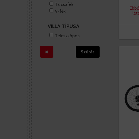
Tárcsafék
Ebbő
V-fék
lét
VILLA TÍPUSA
Teleszkópos
Szűrés