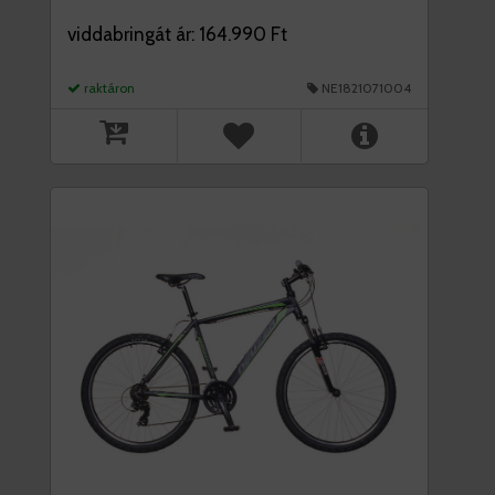
viddabringát ár: 164.990 Ft
raktáron
NE1821071004