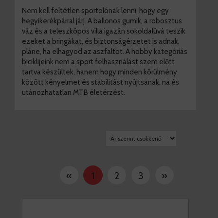
Nem kell feltétlen sportolónak lenni, hogy egy
hegyikerékpárral járj. A ballonos gumik, a robosztus
váz és a teleszkópos villa igazán sokoldalúvá teszik
ezeket a bringákat, és biztonságérzetet is adnak,
pláne, ha elhagyod az aszfaltot. A hobby kategóriás
biciklijeink nem a sport felhasználást szem előtt
tartva készültek, hanem hogy minden körülmény
között kényelmet és stabilitást nyújtsanak, na és
utánozhatatlan MTB életérzést.
«
1
2
3
»