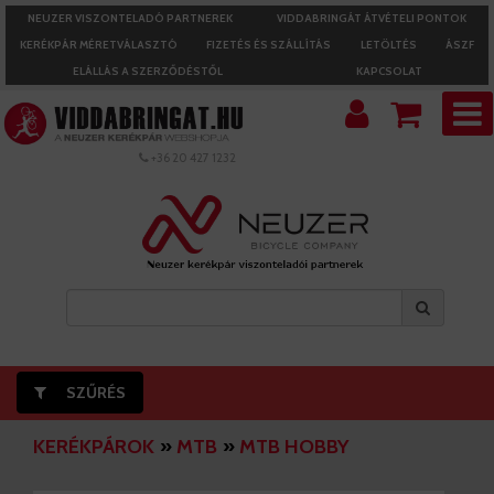
NEUZER VISZONTELADÓ PARTNEREK
VIDDABRINGÁT ÁTVÉTELI PONTOK
KERÉKPÁR MÉRETVÁLASZTÓ
FIZETÉS ÉS SZÁLLÍTÁS
LETÖLTÉS
ÁSZF
ELÁLLÁS A SZERZŐDÉSTŐL
KAPCSOLAT
+36 20 427 1232
SZŰRÉS
KERÉKPÁROK
»
MTB
»
MTB HOBBY