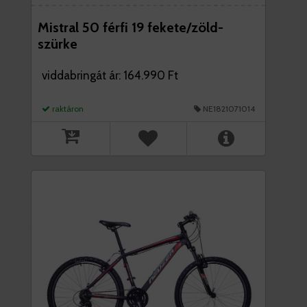
Mistral 50 férfi 19 fekete/zöld-
szürke
viddabringát ár: 164.990 Ft
raktáron
NE1821071014