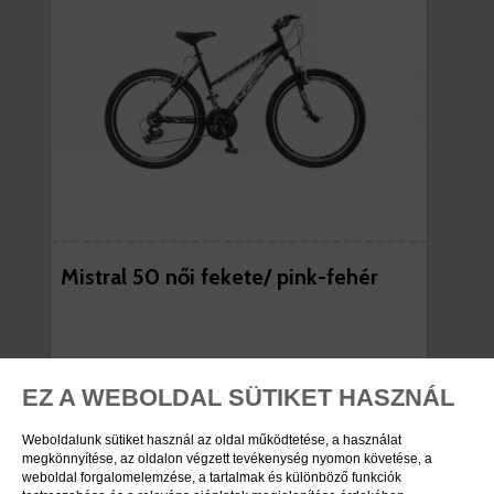
Mistral 50 női fekete/ pink-fehér
Ebből a termékből többféle is létezik! Klikk a
részletekért!
EZ A WEBOLDAL SÜTIKET HASZNÁL
Weboldalunk sütiket használ az oldal működtetése, a használat
megkönnyítése, az oldalon végzett tevékenység nyomon követése, a
weboldal forgalomelemzése, a tartalmak és különböző funkciók