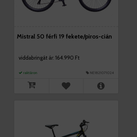
Mistral 50 férfi 19 fekete/piros-cián
viddabringát ár: 164.990 Ft
raktáron
NE1821071024