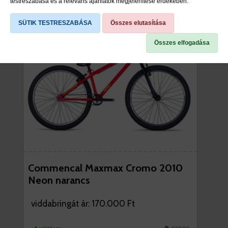
testreszabása és a releváns ajánlatok megjelenítése érdekében.
SÜTIK TESTRESZABÁSA
Összes elutasítása
Összes elfogadása
Commencal Maxmax Cromo 2010
Neon narancs
viddabringát ár: 170.000 Ft