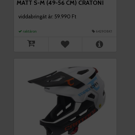
MATT S-M (49-56 CM) CRATONI
viddabringát ár: 59.990 Ft
raktáron
642908K1