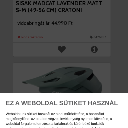
SISAK MADCAT LAVENDER MATT
S-M (49-56 CM) CRATONI
viddabringát ár: 44.990 Ft
nincs raktáron
642613L1
EZ A WEBOLDAL SÜTIKET HASZNÁL
Weboldalunk sütiket használ az oldal működtetése, a használat
megkönnyítése, az oldalon végzett tevékenység nyomon követése, a
weboldal forgalomelemzése, a tartalmak és különböző funkciók