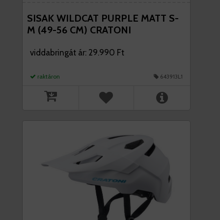
SISAK WILDCAT PURPLE MATT S-
M (49-56 CM) CRATONI
viddabringát ár: 29.990 Ft
raktáron
643913L1