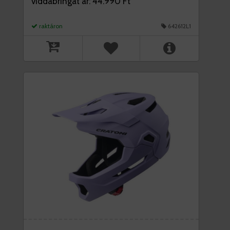
viddabringát ár: 44.990 Ft
raktáron
642612L1