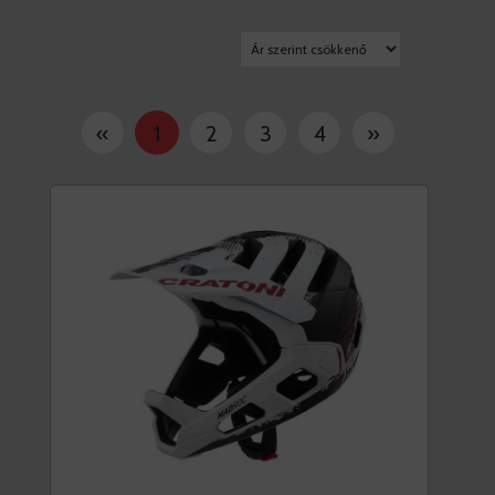
«
1
2
3
4
»