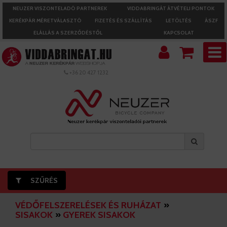
NEUZER VISZONTELADÓ PARTNEREK
VIDDABRINGÁT ÁTVÉTELI PONTOK
KERÉKPÁR MÉRETVÁLASZTÓ
FIZETÉS ÉS SZÁLLÍTÁS
LETÖLTÉS
ÁSZF
ELÁLLÁS A SZERZŐDÉSTŐL
KAPCSOLAT
+36 20 427 1232
SZŰRÉS
VÉDŐFELSZERELÉSEK ÉS RUHÁZAT
»
SISAKOK
»
GYEREK SISAKOK