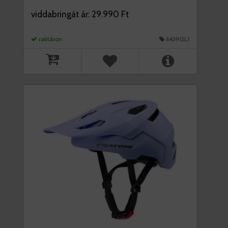
viddabringát ár: 29.990 Ft
raktáron
643912L1