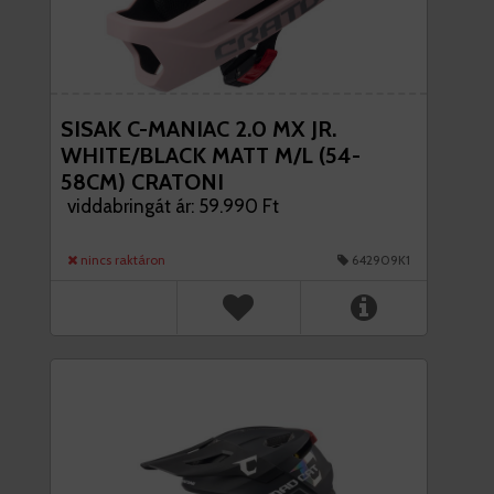
SISAK C-MANIAC 2.0 MX JR.
WHITE/BLACK MATT M/L (54-
58CM) CRATONI
viddabringát ár: 59.990 Ft
nincs raktáron
642909K1