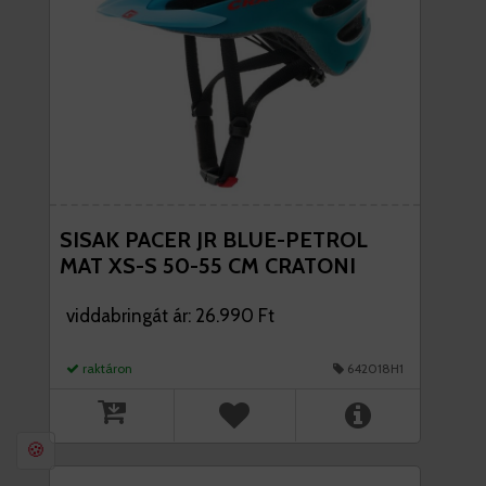
SISAK PACER JR BLUE-PETROL
MAT XS-S 50-55 CM CRATONI
viddabringát ár: 26.990 Ft
raktáron
642018H1
🍪