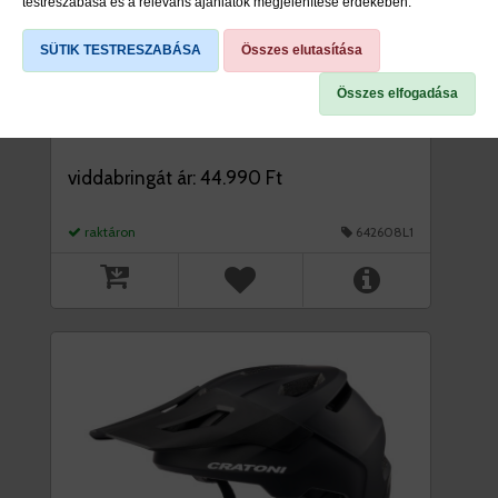
testreszabása és a releváns ajánlatok megjelenítése érdekében.
SÜTIK TESTRESZABÁSA
Összes elutasítása
Összes elfogadása
SISAK MADCAT SAGE MATT S-M
(49-56 CM) CRATONI
viddabringát ár: 44.990 Ft
raktáron
642608L1