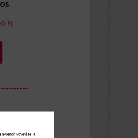
os
0 Ft
ég nyomon követése, a