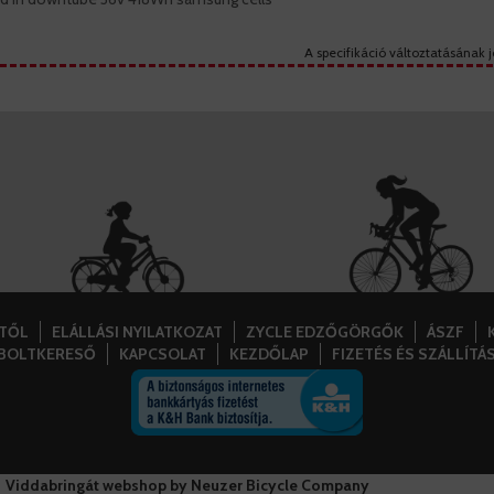
A specifikáció változtatásának j
STŐL
ELÁLLÁSI NYILATKOZAT
ZYCLE EDZŐGÖRGŐK
ÁSZF
BOLTKERESŐ
KAPCSOLAT
KEZDŐLAP
FIZETÉS ÉS SZÁLLÍTÁ
Viddabringát webshop by Neuzer Bicycle Company
+36 20 427 1232