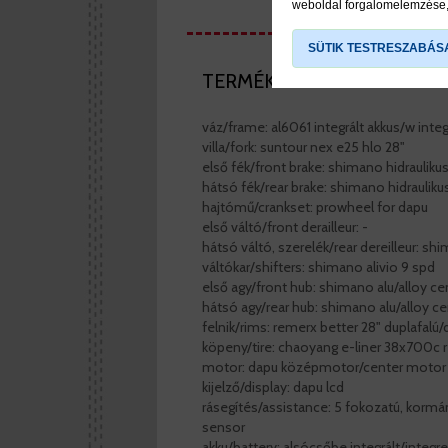
weboldal forgalomelemzése, 
SÜTIK TESTRESZABÁS
TERMÉK LEÍRÁS
váz/frame: al6061 integrált akkus/w inte
villa/fork: suntour nex e25 hlo 28"
első fék/front brake: shimano hidraulikus
hátsó fék/rear brake: shimano hidraulikus
hajtómű/crankset: prowheel for dapu
első váltó/front derailleur: -
hátsó váltó, szerelék/rear dereilleur: s
váltókar/shifters: shimano alivio 9 spd
első agy/front hub: shimano alu/alloy ce
hátsó agy/rear hub: shimano alu/alloy ce
felnik/rims: remerx better 28" duplafalú/
köpeny/tire: chaoyang e-liner 38x700c re
motor: dapu középmotor/center moto
kijelző/display: dapu lcd
rásegítés/assistance: 5 fokozatú, korm
sensor
akku/battery: alsócsőbe integrált/inte