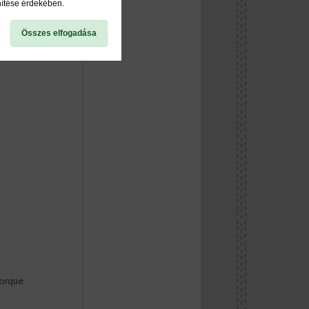
nítése érdekében.
Összes elfogadása
torque