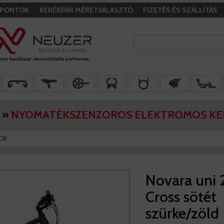
I PONTOK
KERÉKPÁR MÉRETVÁLASZTÓ
FIZETÉS ÉS SZÁLLÍTÁS
»
NYOMATÉKSZENZOROS ELEKTROMOS K
OK
Novara uni 
Cross sötét
szürke/zöld