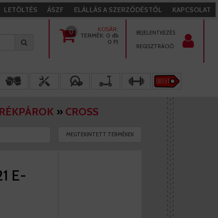
LETÖLTÉS
ÁSZF
ELÁLLÁS A SZERZŐDÉSTŐL
KAPCSOLAT
KOSÁR:
0
BEJELENTKEZÉS
TERMÉK:
0 db
0
Ft
REGISZTRÁCIÓ
ERÉKPÁROK
»
CROSS
MEGTEKINTETT TERMÉKEK
21 E-