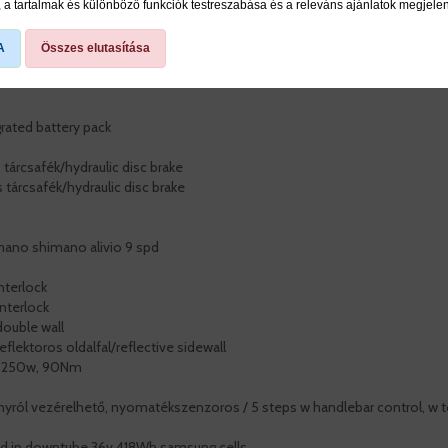
a tartalmak és különböző funkciók testreszabása és a releváns ajánlatok megjele
A
Összes elutasítása
grated battery pack
 tárcsafék/hydraulic disc brake
 tárcsafék/hydraulic disc brake
himano shimano alivio 9 spd
nterlock
nterlock
double wall
flektoros oldalfal/reflective sidewall
r 250w, 90Nm
ányról vezérelhető, nyomatékszenzoros / 5 steps w handlebar control, w 
gred in downtube 36v 418Wh samsung cells