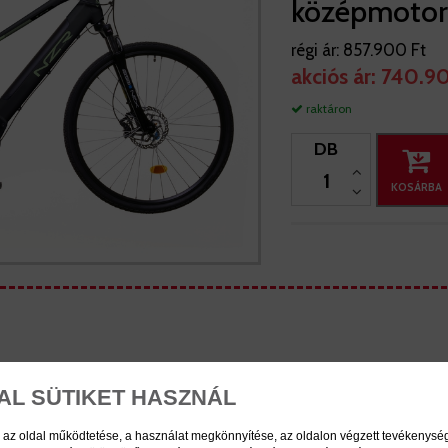
középmotor
régi ár:
857.900 Ft
akciós ár:
740.90
raktáron
DB
KOSÁRBA
NE2200400004
AL SÜTIKET HASZNÁL
euzer
 az oldal működtetése, a használat megkönnyítése, az oldalon végzett tevékenys