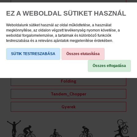
Cross
EZ A WEBOLDAL SÜTIKET HASZNÁL
Országúti, fittness
Weboldalunk sütiket használ az oldal működtetése, a használat
Gravel
megkönnyítése, az oldalon végzett tevékenység nyomon követése, a
weboldal forgalomelemzése, a tartalmak és különböző funkciók
testreszabása és a releváns ajánlatok megjelenítése érdekében.
Trekking
SÜTIK TESTRESZABÁSA
Összes elutasítása
City/Urban
Összes elfogadása
Cruiser
Folding
Tandem_Chopper
Gyerek