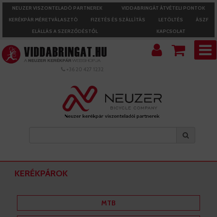
NEUZER VISZONTELADÓ PARTNEREK
VIDDABRINGÁT ÁTVÉTELI PONTOK
KERÉKPÁR MÉRETVÁLASZTÓ
FIZETÉS ÉS SZÁLLÍTÁS
LETÖLTÉS
ÁSZF
ELÁLLÁS A SZERZŐDÉSTŐL
KAPCSOLAT
+36 20 427 1232
KERÉKPÁROK
MTB