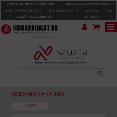
NEUZER VISZONTELADÓ PARTNEREK
VIDDABRINGÁT ÁTVÉTELI PONTOK
KERÉKPÁR MÉRETVÁLASZTÓ
FIZETÉS ÉS SZÁLLÍTÁS
LETÖLTÉS
ÁSZF
ELÁLLÁS A SZERZŐDÉSTŐL
KAPCSOLAT
+36 20 427 1232
KERÉKPÁROK
»
CRUISER
« VISSZA