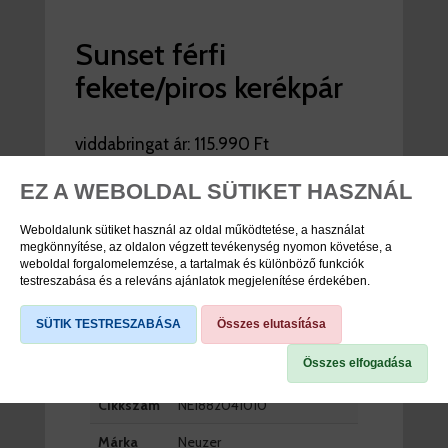
Sunset férfi
fekete/piros kerékpár
viddabringat ár:
115.990 Ft
raktáron
EZ A WEBOLDAL SÜTIKET HASZNÁL
DB
Weboldalunk sütiket használ az oldal működtetése, a használat
megkönnyítése, az oldalon végzett tevékenység nyomon követése, a
KOSÁRBA
weboldal forgalomelemzése, a tartalmak és különböző funkciók
testreszabása és a releváns ajánlatok megjelenítése érdekében.
SÜTIK TESTRESZABÁSA
Összes elutasítása
TERMÉK SPECIFIKÁCIÓK
Összes elfogadása
Cikkszám
NE1882041010
Márka
Neuzer