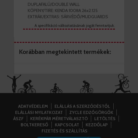
DUPLAFALÚ/DOUBLE WALL
KÖPENY/TIRE: KENDA 1008A 26x2.125
EXTRÁK/EXTRAS: SÁRVÉDŐ/MUDGUARDS
A specifikáció változtatásának jogát fenntartjuk.
Korábban megtekintett termékek:
ADATVÉDELEM
ELÁLLÁS A SZERZŐDÉSTŐL
ELÁLLÁSI NYILATKOZAT
ZYCLE EDZŐGÖRGŐK
ÁSZF
KERÉKPÁR MÉRETVÁLASZTÓ
LETÖLTÉS
BOLTKERESŐ
KAPCSOLAT
KEZDŐLAP
FIZETÉS ÉS SZÁLLÍTÁS