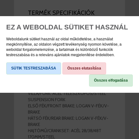
TERMÉK SPECIFIKÁCIÓK
EZ A WEBOLDAL SÜTIKET HASZNÁL
Cikkszám
VB2522001004
Weboldalunk sütiket használ az oldal működtetése, a használat
Márka
Neuzer
megkönnyítése, az oldalon végzett tevékenység nyomon követése, a
weboldal forgalomelemzése, a tartalmak és különböző funkciók
testreszabása és a releváns ajánlatok megjelenítése érdekében.
SÜTIK TESTRESZABÁSA
Összes elutasítása
TERMÉK LEÍRÁS
Összes elfogadása
VÁZ/FRAME: ACÉL/STEEL
VILLA/FORK: ACÉL TELESZKÓPOS/STEEL
SUSPENSION FORK
ELSŐ FÉK/FRONT BRAKE: LOGAN V-FÉK/V-
BRAKE
HÁTSÓ FÉK/REAR BRAKE: LOGAN V-FÉK/V-
BRAKE
HAJTÓMŰ/CRANKSET: ACÉL 28/38/48T
170MM/STEEL