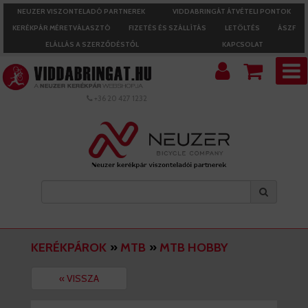
NEUZER VISZONTELADÓ PARTNEREK
VIDDABRINGÁT ÁTVÉTELI PONTOK
KERÉKPÁR MÉRETVÁLASZTÓ
FIZETÉS ÉS SZÁLLÍTÁS
LETÖLTÉS
ÁSZF
ELÁLLÁS A SZERZŐDÉSTŐL
KAPCSOLAT
+36 20 427 1232
KERÉKPÁROK
»
MTB
»
MTB HOBBY
« VISSZA