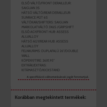
ELSŐ VÁLTÓ/FRONT DERAILLEUR:
SAIGUAN 3S
HÁTSÓ VÁLTÓ/REAR DERAILLEUR:
SUNRACE M2T 6S
VÁLTÓKAR/SHIFTERS: SAIGUAN
MARKOLATVÁLTÓ 3X6S /GRIPSHIFT
ELSŐ AGY/FRONT HUB: ASSESS
ALU/ALLOY
HÁTSÓ AGY/REAR HUB: ASSESS
ALU/ALLOY
FELNIK/RIMS: DUPLAFALÚ 26"/DOUBLE
WALL
KÖPENY/TIRE: 26X1,95"
EXTRÁK/EXTRAS:
KITÁMASZTÓ/KICKSTAND
A specifikáció változtatásának jogát fenntartjuk.
Korábban megtekintett termékek: