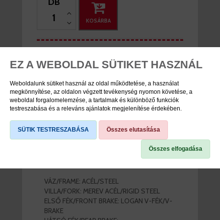
DB
KOSÁRBA
TERMÉK SPECIFIKÁCIÓK
EZ A WEBOLDAL SÜTIKET HASZNÁL
Weboldalunk sütiket használ az oldal működtetése, a használat
Cikkszám
VB2562022044
megkönnyítése, az oldalon végzett tevékenység nyomon követése, a
weboldal forgalomelemzése, a tartalmak és különböző funkciók
Márka
Neuzer
testreszabása és a releváns ajánlatok megjelenítése érdekében.
SÜTIK TESTRESZABÁSA
Összes elutasítása
Összes elfogadása
TERMÉK LEÍRÁS
VÁZ/FRAME: ACÉL/STEEL
VILLA/FORK: MEREV ACÉL/RIGID STEEL
ELSŐ FÉK/FRONT BRAKE: LOGAN V-FÉK/V-
BRAKE