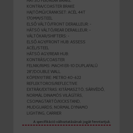
HÁTSÓ FÉK/REAR BRAKE:
KONTRA/COASTER BRAKE
HAJTÓMŰ/CRANKSET: ACÉL 44T
170MM/STEEL
ELSŐ VÁLTÓ/FRONT DERAILLEUR: -
HÁTSÓ VÁLTÓ/REAR DERAILLEUR: -
VÁLTÓKAR/SHIFTERS: -
ELSŐ AGY/FRONT HUB: ASSESS
ACÉL/STEEL
HÁTSÓ AGY/REAR HUB:
KONTRÁS/COASTER
FELNIK/RIMS: MACH1 ER-10 DUPLAFALÚ
28"/DOUBLE WALL
KÖPENY/TIRE: METRO 40-622
REFLEKTOROS/REFLECTIVE
EXTRÁK/EXTRAS: KITÁMASZTÓ, SÁRVÉDŐ,
NORMÁL DINAMÓS VILÁGÍTÁS,
CSOMAGTARTÓ/KICKSTAND,
MUDGUARDS, NORMAL DYNAMO
LIGHTING, CARRIER
A specifikáció változtatásának jogát fenntartjuk.