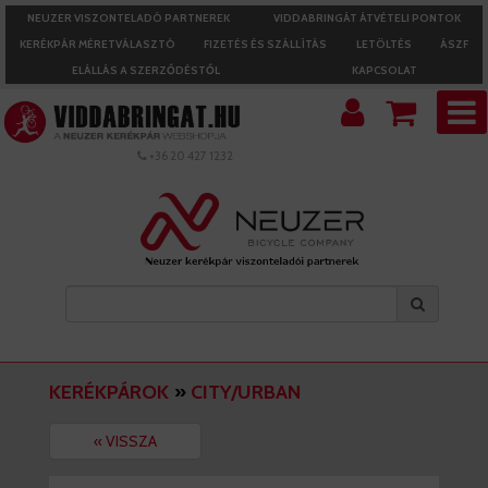
NEUZER VISZONTELADÓ PARTNEREK
VIDDABRINGÁT ÁTVÉTELI PONTOK
KERÉKPÁR MÉRETVÁLASZTÓ
FIZETÉS ÉS SZÁLLÍTÁS
LETÖLTÉS
ÁSZF
ELÁLLÁS A SZERZŐDÉSTŐL
KAPCSOLAT
+36 20 427 1232
KERÉKPÁROK
»
CITY/URBAN
« VISSZA