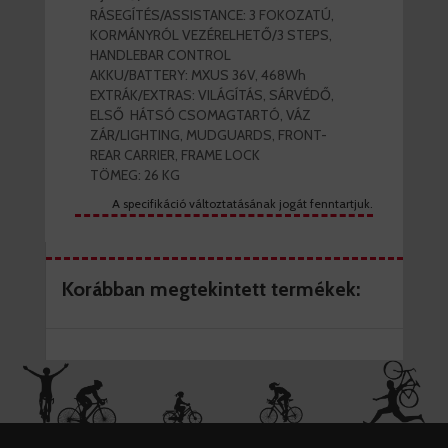
RÁSEGÍTÉS/ASSISTANCE: 3 FOKOZATÚ,
KORMÁNYRÓL VEZÉRELHETŐ/3 STEPS,
HANDLEBAR CONTROL
AKKU/BATTERY: MXUS 36V, 468Wh
EXTRÁK/EXTRAS: VILÁGÍTÁS, SÁRVÉDŐ,
ELSŐ  HÁTSÓ CSOMAGTARTÓ, VÁZ
ZÁR/LIGHTING, MUDGUARDS, FRONT-
REAR CARRIER, FRAME LOCK
TÖMEG: 26 KG
A specifikáció változtatásának jogát fenntartjuk.
Korábban megtekintett termékek: