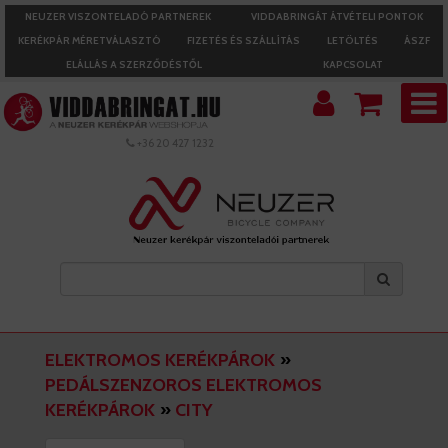
NEUZER VISZONTELADÓ PARTNEREK
VIDDABRINGÁT ÁTVÉTELI PONTOK
KERÉKPÁR MÉRETVÁLASZTÓ
FIZETÉS ÉS SZÁLLÍTÁS
LETÖLTÉS
ÁSZF
ELÁLLÁS A SZERZŐDÉSTŐL
KAPCSOLAT
+36 20 427 1232
ELEKTROMOS KERÉKPÁROK
»
PEDÁLSZENZOROS ELEKTROMOS
KERÉKPÁROK
»
CITY