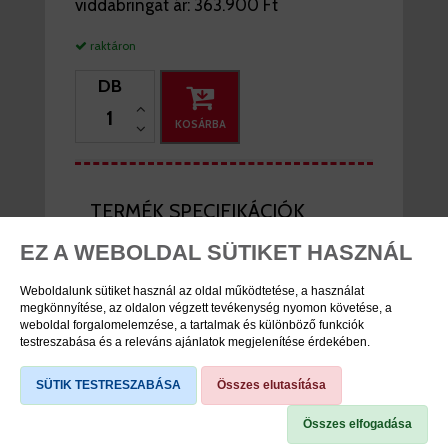
viddabringat ár:
363.900 Ft
raktáron
DB
KOSÁRBA
TERMÉK SPECIFIKÁCIÓK
EZ A WEBOLDAL SÜTIKET HASZNÁL
Cikkszám
NE2404370065
Weboldalunk sütiket használ az oldal működtetése, a használat
Márka
Neuzer
megkönnyítése, az oldalon végzett tevékenység nyomon követése, a
weboldal forgalomelemzése, a tartalmak és különböző funkciók
testreszabása és a releváns ajánlatok megjelenítése érdekében.
SÜTIK TESTRESZABÁSA
Összes elutasítása
TERMÉK LEÍRÁS
Összes elfogadása