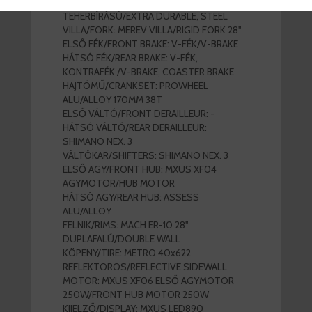
VÁZ/FRAME: ACÉL, NAGY
TEHERBÍRÁSÚ/EXTRA DURABLE, STEEL
VILLA/FORK: MEREV VILLA/RIGID FORK 28"
ELSŐ FÉK/FRONT BRAKE: V-FÉK/V-BRAKE
HÁTSÓ FÉK/REAR BRAKE: V-FÉK,
KONTRAFÉK /V-BRAKE, COASTER BRAKE
HAJTÓMŰ/CRANKSET: PROWHEEL
ALU/ALLOY 170MM 38T
ELSŐ VÁLTÓ/FRONT DERAILLEUR: -
HÁTSÓ VÁLTÓ/REAR DERAILLEUR:
SHIMANO NEX. 3
VÁLTÓKAR/SHIFTERS: SHIMANO NEX. 3
ELSŐ AGY/FRONT HUB: MXUS XF04
AGYMOTOR/HUB MOTOR
HÁTSÓ AGY/REAR HUB: ASSESS
ALU/ALLOY
FELNIK/RIMS: MACH ER-10 28"
DUPLAFALÚ/DOUBLE WALL
KÖPENY/TIRE: METRO 40x622
REFLEKTOROS/REFLECTIVE SIDEWALL
MOTOR: MXUS XF06 ELSŐ AGYMOTOR
250W/FRONT HUB MOTOR 250W
KIJELZŐ/DISPLAY: MXUS LED890