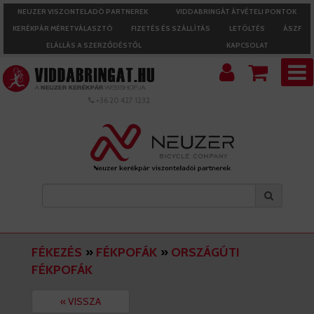
NEUZER VISZONTELADÓ PARTNEREK
VIDDABRINGÁT ÁTVÉTELI PONTOK
KERÉKPÁR MÉRETVÁLASZTÓ
FIZETÉS ÉS SZÁLLÍTÁS
LETÖLTÉS
ÁSZF
ELÁLLÁS A SZERZŐDÉSTŐL
KAPCSOLAT
+36 20 427 1232
FÉKEZÉS
»
FÉKPOFÁK
»
ORSZÁGÚTI
FÉKPOFÁK
« VISSZA