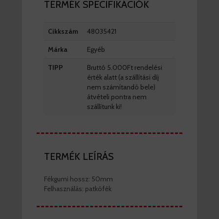
TERMÉK SPECIFIKÁCIÓK
Cikkszám
48035421
Márka
Egyéb
TIPP
Bruttó 5.000Ft rendelési
érték alatt (a szállítási díj
nem számítandó bele)
átvételi pontra nem
szállítunk ki!
TERMÉK LEÍRÁS
Fékgumi hossz: 50mm
Felhasználás: patkófék