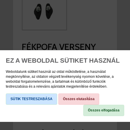
FÉKPOFA VERSENY
50MM
EZ A WEBOLDAL SÜTIKET HASZNÁL
Weboldalunk sütiket használ az oldal működtetése, a használat
viddabringat ár:
590 Ft
megkönnyítése, az oldalon végzett tevékenység nyomon követése, a
weboldal forgalomelemzése, a tartalmak és különböző funkciók
raktáron
testreszabása és a releváns ajánlatok megjelenítése érdekében.
PR
SÜTIK TESTRESZABÁSA
Összes elutasítása
KOSÁRBA
Összes elfogadása