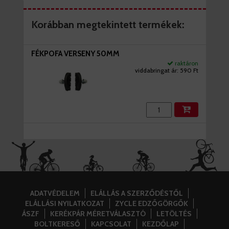
Korábban megtekintett termékek:
FÉKPOFA VERSENY 50MM
raktáron
viddabringat ár:
590 Ft
ADATVÉDELEM
ELÁLLÁS A SZERZŐDÉSTŐL
ELÁLLÁSI NYILATKOZAT
ZYCLE EDZŐGÖRGŐK
ÁSZF
KERÉKPÁR MÉRETVÁLASZTÓ
LETÖLTÉS
BOLTKERESŐ
KAPCSOLAT
KEZDŐLAP