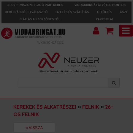
NEUZER VISZONTELADÓ PARTNEREK
VIDDABRINGÁT ÁTVÉTELI PONTOK
KERÉKPÁR MÉRETVÁLASZTÓ
FIZETÉS ÉS SZÁLLÍTÁS
LETÖLTÉS
ÁSZF
ELÁLLÁS A SZERZŐDÉSTŐL
KAPCSOLAT
+36 20 427 1232
KEREKEK ÉS ALKATRÉSZEI
»
FELNIK
»
26-
OS FELNIK
« VISSZA