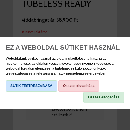
TUBELESS READY
viddabringat ár:
38.900 Ft
nincs raktáron
EZ A WEBOLDAL SÜTIKET HASZNÁL
TERMÉK SPECIFIKÁCIÓK
Weboldalunk sütiket használ az oldal működtetése, a használat
megkönnyítése, az oldalon végzett tevékenység nyomon követése, a
weboldal forgalomelemzése, a tartalmak és különböző funkciók
Cikkszám
20613911
testreszabása és a releváns ajánlatok megjelenítése érdekében.
Márka
Sun-Ringle
SÜTIK TESTRESZABÁSA
Összes elutasítása
TIPP
Bruttó 5.000Ft rendelési
érték alatt (a szállítási díj
Összes elfogadása
nem számítandó bele)
átvételi pontra nem
szállítunk ki!