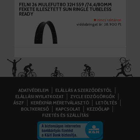
FELNI 26 MULEFUT80 32H 559 /74,4/80MM
FEKETE ILLESZTETT SUN RINGLÉ TUBELESS
READY
nincs raktáron
viddabringat ár:
38.900 Ft
ADATVÉDELEM
ELÁLLÁS A SZERZŐDÉSTŐL
ELÁLLÁSI NYILATKOZAT
ZYCLE EDZŐGÖRGŐK
ÁSZF
KERÉKPÁR MÉRETVÁLASZTÓ
LETÖLTÉS
BOLTKERESŐ
KAPCSOLAT
KEZDŐLAP
FIZETÉS ÉS SZÁLLÍTÁS