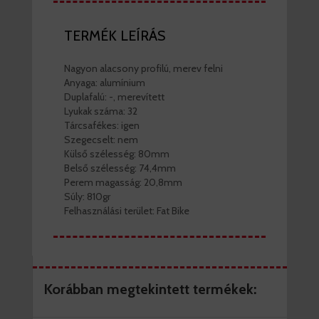
TERMÉK LEÍRÁS
Nagyon alacsony profilú, merev felni
Anyaga: alumínium
Duplafalú: -, merevített
Lyukak száma: 32
Tárcsafékes: igen
Szegecselt: nem
Külső szélesség: 80mm
Belső szélesség: 74,4mm
Perem magasság: 20,8mm
Súly: 810gr
Felhasználási terület: Fat Bike
Korábban megtekintett termékek: