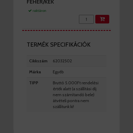
FEHÉR/KÉK
raktáron
TERMÉK SPECIFIKÁCIÓK
Cikkszám
62032502
Márka
Egyéb
TIPP
Bruttó 5.000Ft rendelési
érték alatt (a szállítási díj
nem számítandó bele)
átvételi pontra nem
szállítunk ki!