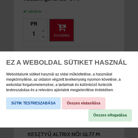
raktáron
PR
KOSÁRBA
KESZTYŰ ALTRIX NŐI GL77 S
FEHÉR/KÉK
EZ A WEBOLDAL SÜTIKET HASZNÁL
raktáron
Weboldalunk sütiket használ az oldal működtetése, a használat
megkönnyítése, az oldalon végzett tevékenység nyomon követése, a
weboldal forgalomelemzése, a tartalmak és különböző funkciók
testreszabása és a releváns ajánlatok megjelenítése érdekében.
KESZTYŰ ALTRIX NŐI GL77 L
FEHÉR/KÉK
SÜTIK TESTRESZABÁSA
Összes elutasítása
raktáron
Összes elfogadása
KESZTYŰ ALTRIX NŐI GL77 M