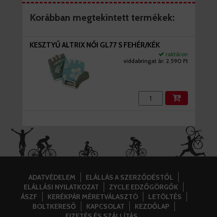
Korábban megtekintett termékek:
KESZTYŰ ALTRIX NŐI GL77 S FEHÉR/KÉK
raktáron
viddabringat ár:
2.590 Ft
ADATVÉDELEM
ELÁLLÁS A SZERZŐDÉSTŐL
ELÁLLÁSI NYILATKOZAT
ZYCLE EDZŐGÖRGŐK
ÁSZF
KERÉKPÁR MÉRETVÁLASZTÓ
LETÖLTÉS
BOLTKERESŐ
KAPCSOLAT
KEZDŐLAP
FIZETÉS ÉS SZÁLLÍTÁS