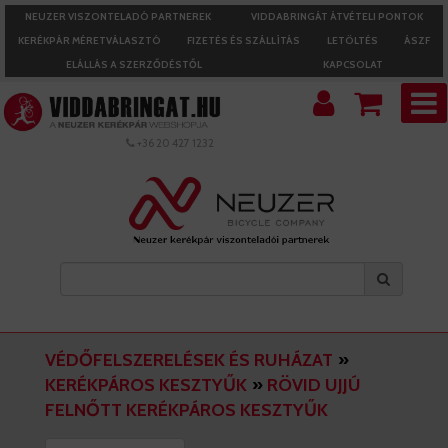
NEUZER VISZONTELADÓ PARTNEREK
VIDDABRINGÁT ÁTVÉTELI PONTOK
KERÉKPÁR MÉRETVÁLASZTÓ
FIZETÉS ÉS SZÁLLÍTÁS
LETÖLTÉS
ÁSZF
ELÁLLÁS A SZERZŐDÉSTŐL
KAPCSOLAT
+36 20 427 1232
VÉDŐFELSZERELÉSEK ÉS RUHÁZAT
»
KERÉKPÁROS KESZTYŰK
»
RÖVID UJJÚ
FELNŐTT KERÉKPÁROS KESZTYŰK