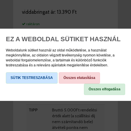
viddabringat ár:
13.390 Ft
raktáron
DB
EZ A WEBOLDAL SÜTIKET HASZNÁL
KOSÁRBA
Weboldalunk sütiket használ az oldal működtetése, a használat
megkönnyítése, az oldalon végzett tevékenység nyomon követése, a
weboldal forgalomelemzése, a tartalmak és különböző funkciók
testreszabása és a releváns ajánlatok megjelenítése érdekében.
TERMÉK SPECIFIKÁCIÓK
SÜTIK TESTRESZABÁSA
Összes elutasítása
Cikkszám
23029554
Összes elfogadása
Márka
Michelin
TIPP
Bruttó 5.000Ft rendelési
érték alatt (a szállítási díj
nem számítandó bele)
átvételi pontra nem