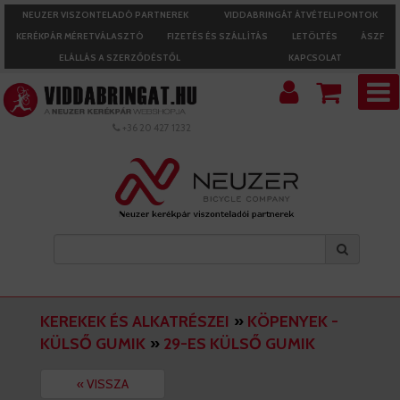
NEUZER VISZONTELADÓ PARTNEREK
VIDDABRINGÁT ÁTVÉTELI PONTOK
KERÉKPÁR MÉRETVÁLASZTÓ
FIZETÉS ÉS SZÁLLÍTÁS
LETÖLTÉS
ÁSZF
ELÁLLÁS A SZERZŐDÉSTŐL
KAPCSOLAT
+36 20 427 1232
KEREKEK ÉS ALKATRÉSZEI
»
KÖPENYEK -
KÜLSŐ GUMIK
»
29-ES KÜLSŐ GUMIK
« VISSZA