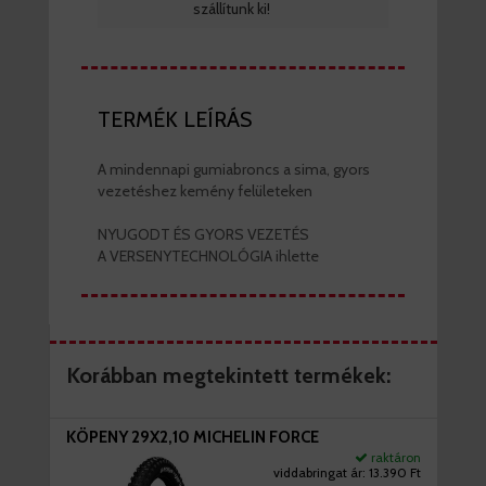
szállítunk ki!
TERMÉK LEÍRÁS
A mindennapi gumiabroncs a sima, gyors
vezetéshez kemény felületeken
NYUGODT ÉS GYORS VEZETÉS
A VERSENYTECHNOLÓGIA ihlette
Korábban megtekintett termékek:
KÖPENY 29X2,10 MICHELIN FORCE
raktáron
viddabringat ár:
13.390 Ft