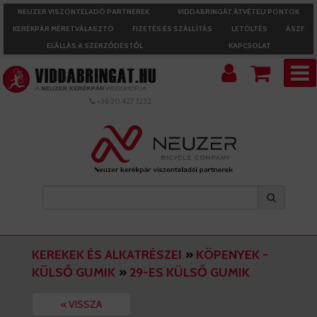
NEUZER VISZONTELADÓ PARTNEREK
VIDDABRINGÁT ÁTVÉTELI PONTOK
KERÉKPÁR MÉRETVÁLASZTÓ
FIZETÉS ÉS SZÁLLÍTÁS
LETÖLTÉS
ÁSZF
ELÁLLÁS A SZERZŐDÉSTŐL
KAPCSOLAT
+36 20 427 1232
KEREKEK ÉS ALKATRÉSZEI
»
KÖPENYEK -
KÜLSŐ GUMIK
»
29-ES KÜLSŐ GUMIK
« VISSZA