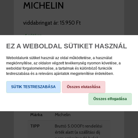
MICHELIN
viddabringat ár:
15.950 Ft
raktáron
EZ A WEBOLDAL SÜTIKET HASZNÁL
DB
Weboldalunk sütiket használ az oldal működtetése, a használat
KOSÁRBA
megkönnyítése, az oldalon végzett tevékenység nyomon követése, a
weboldal forgalomelemzése, a tartalmak és különböző funkciók
testreszabása és a releváns ajánlatok megjelenítése érdekében.
TERMÉK SPECIFIKÁCIÓK
SÜTIK TESTRESZABÁSA
Összes elutasítása
Összes elfogadása
Cikkszám
23029556
Márka
Michelin
TIPP
Bruttó 5.000Ft rendelési
érték alatt (a szállítási díj