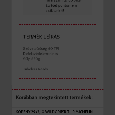
nem számítandó bele)
átvételi pontra nem
szállítunk ki!
TERMÉK LEÍRÁS
Szövetsűrűség: 60 TPI
Defektvédelem: nincs
Súly: 650g
Tubeless Ready
Korábban megtekintett termékek:
KÖPENY 29x2,10 WILDGRIP'R TL R MICHELIN