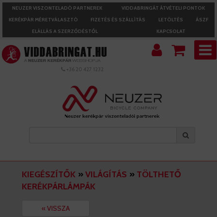
NEUZER VISZONTELADÓ PARTNEREK
VIDDABRINGÁT ÁTVÉTELI PONTOK
KERÉKPÁR MÉRETVÁLASZTÓ
FIZETÉS ÉS SZÁLLÍTÁS
LETÖLTÉS
ÁSZF
ELÁLLÁS A SZERZŐDÉSTŐL
KAPCSOLAT
+36 20 427 1232
KIEGÉSZÍTŐK
»
VILÁGÍTÁS
»
TÖLTHETŐ
KERÉKPÁRLÁMPÁK
« VISSZA