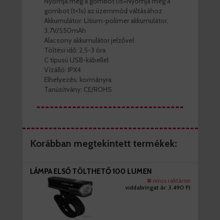
Nyomja meg a gombot (1s=
Nyomja meg a
gombot (t<1s) az üzemmód váltásához
Akkumulátor: Lítium-polimer akkumulátor,
3,7V/550mAh
Alacsony akkumulátor jelzővel
Töltési idő: 2,5-3 óra
C típusú USB-kábellel
Vízálló: IPX4
Elhelyezés: kormányra
Tanúsítvány: CE/ROHS
Korábban megtekintett termékek:
LÁMPA ELSŐ TÖLTHETŐ 100 LUMEN
nincs raktáron
viddabringat ár:
3.490 Ft