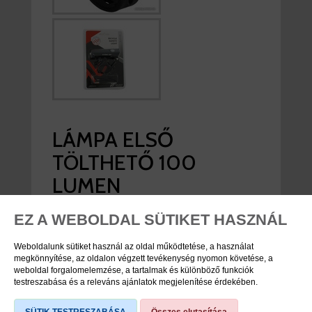
LÁMPA ELSŐ
TÖLTHETŐ 100
LUMEN
EZ A WEBOLDAL SÜTIKET HASZNÁL
viddabringat ár:
3.490 Ft
Weboldalunk sütiket használ az oldal működtetése, a használat
nincs raktáron
megkönnyítése, az oldalon végzett tevékenység nyomon követése, a
weboldal forgalomelemzése, a tartalmak és különböző funkciók
testreszabása és a releváns ajánlatok megjelenítése érdekében.
TERMÉK SPECIFIKÁCIÓK