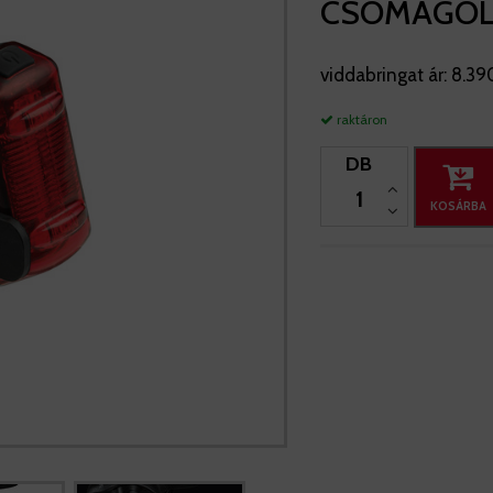
CSOMAGO
viddabringat ár:
8.39
raktáron
DB
KOSÁRBA