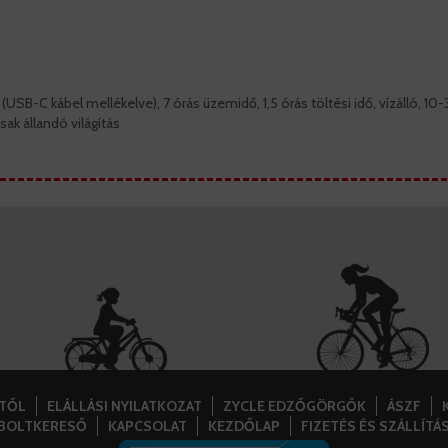
 (USB-C kábel mellékelve), 7 órás üzemidő, 1,5 órás töltési idő, vízálló, 
sak állandó világítás
STŐL
ELÁLLÁSI NYILATKOZAT
ZYCLE EDZŐGÖRGŐK
ÁSZF
BOLTKERESŐ
KAPCSOLAT
KEZDŐLAP
FIZETÉS ÉS SZÁLLÍTÁ