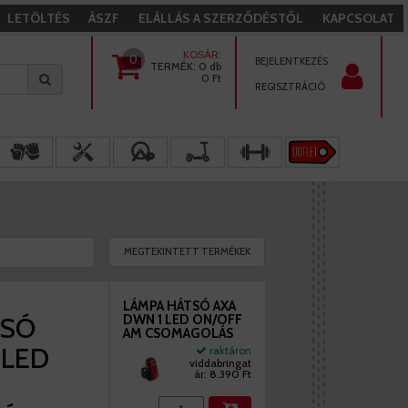
LETÖLTÉS
ÁSZF
ELÁLLÁS A SZERZŐDÉSTŐL
KAPCSOLAT
KOSÁR:
0
BEJELENTKEZÉS
TERMÉK:
0 db
0
Ft
REGISZTRÁCIÓ
MEGTEKINTETT TERMÉKEK
LÁMPA HÁTSÓ AXA
TSÓ
DWN 1 LED ON/OFF
AM CSOMAGOLÁS
 LED
raktáron
viddabringat
ár:
8.390 Ft
M