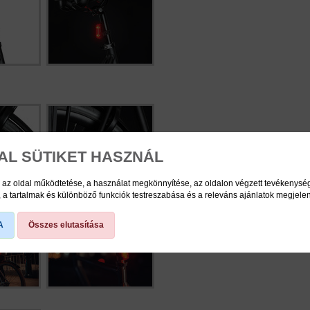
AL SÜTIKET HASZNÁL
 az oldal működtetése, a használat megkönnyítése, az oldalon végzett tevékenys
a tartalmak és különböző funkciók testreszabása és a releváns ajánlatok megjele
A
Összes elutasítása