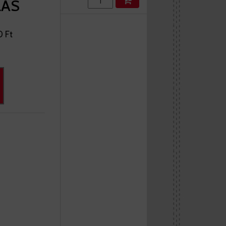
LÁS
0 Ft