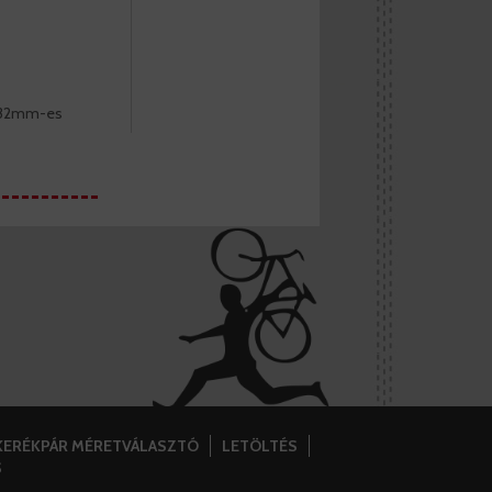
10-32mm-es
KERÉKPÁR MÉRETVÁLASZTÓ
LETÖLTÉS
S