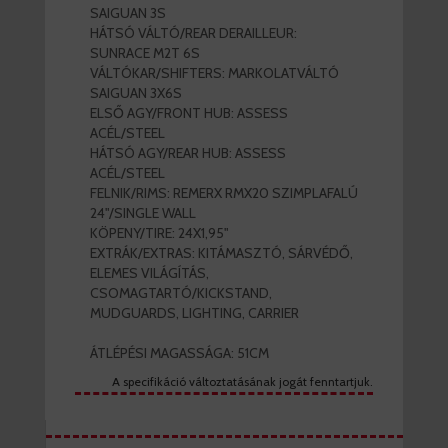
SAIGUAN 3S
HÁTSÓ VÁLTÓ/REAR DERAILLEUR:
SUNRACE M2T 6S
VÁLTÓKAR/SHIFTERS: MARKOLATVÁLTÓ
SAIGUAN 3X6S
ELSŐ AGY/FRONT HUB: ASSESS
ACÉL/STEEL
HÁTSÓ AGY/REAR HUB: ASSESS
ACÉL/STEEL
FELNIK/RIMS: REMERX RMX20 SZIMPLAFALÚ
24"/SINGLE WALL
KÖPENY/TIRE: 24X1,95"
EXTRÁK/EXTRAS: KITÁMASZTÓ, SÁRVÉDŐ,
ELEMES VILÁGÍTÁS,
CSOMAGTARTÓ/KICKSTAND,
MUDGUARDS, LIGHTING, CARRIER
ÁTLÉPÉSI MAGASSÁGA: 51CM
A specifikáció változtatásának jogát fenntartjuk.