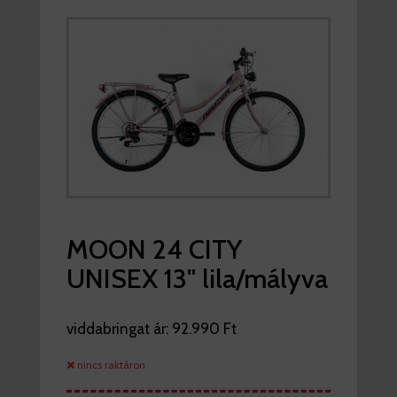
MOON 24 CITY
UNISEX 13" lila/mályva
viddabringat ár:
92.990 Ft
nincs raktáron