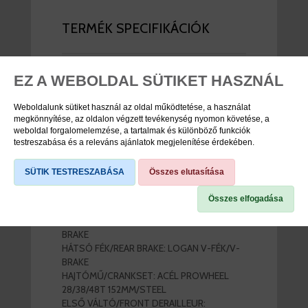
TERMÉK SPECIFIKÁCIÓK
Cikkszám
VB2592000011
EZ A WEBOLDAL SÜTIKET HASZNÁL
Márka
Neuzer
Weboldalunk sütiket használ az oldal működtetése, a használat
megkönnyítése, az oldalon végzett tevékenység nyomon követése, a
weboldal forgalomelemzése, a tartalmak és különböző funkciók
testreszabása és a releváns ajánlatok megjelenítése érdekében.
TERMÉK LEÍRÁS
SÜTIK TESTRESZABÁSA
Összes elutasítása
VÁZ/FRAME: ACÉL/STEEL
Összes elfogadása
VILLA/FORK: MEREV ACÉL/RIGID STEEL
ELSŐ FÉK/FRONT BRAKE: LOGAN V-FÉK/V-
BRAKE
HÁTSÓ FÉK/REAR BRAKE: LOGAN V-FÉK/V-
BRAKE
HAJTÓMŰ/CRANKSET: ACÉL PROWHEEL
28/38/48T 152MM/STEEL
ELSŐ VÁLTÓ/FRONT DERAILLEUR: