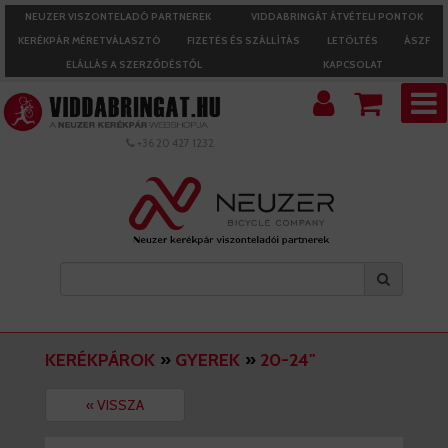
NEUZER VISZONTELADÓ PARTNEREK
VIDDABRINGÁT ÁTVÉTELI PONTOK
KERÉKPÁR MÉRETVÁLASZTÓ
FIZETÉS ÉS SZÁLLÍTÁS
LETÖLTÉS
ÁSZF
ELÁLLÁS A SZERZŐDÉSTŐL
KAPCSOLAT
+36 20 427 1232
KERÉKPÁROK
»
GYEREK
»
20-24"
« VISSZA