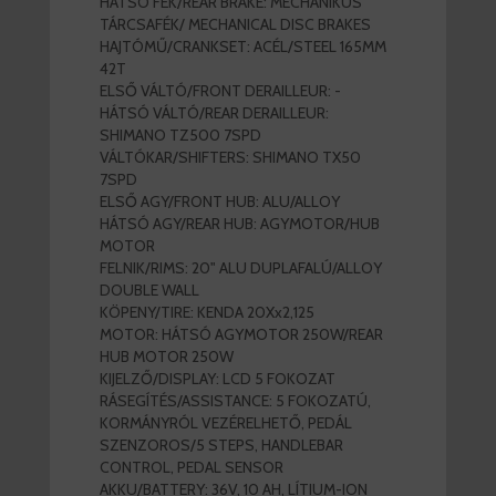
HÁTSÓ FÉK/REAR BRAKE: MECHANIKUS
TÁRCSAFÉK/ MECHANICAL DISC BRAKES
HAJTÓMŰ/CRANKSET: ACÉL/STEEL 165MM
42T
ELSŐ VÁLTÓ/FRONT DERAILLEUR: -
HÁTSÓ VÁLTÓ/REAR DERAILLEUR:
SHIMANO TZ500 7SPD
VÁLTÓKAR/SHIFTERS: SHIMANO TX50
7SPD
ELSŐ AGY/FRONT HUB: ALU/ALLOY
HÁTSÓ AGY/REAR HUB: AGYMOTOR/HUB
MOTOR
FELNIK/RIMS: 20" ALU DUPLAFALÚ/ALLOY
DOUBLE WALL
KÖPENY/TIRE: KENDA 20Xx2,125
MOTOR: HÁTSÓ AGYMOTOR 250W/REAR
HUB MOTOR 250W
KIJELZŐ/DISPLAY: LCD 5 FOKOZAT
RÁSEGÍTÉS/ASSISTANCE: 5 FOKOZATÚ,
KORMÁNYRÓL VEZÉRELHETŐ, PEDÁL
SZENZOROS/5 STEPS, HANDLEBAR
CONTROL, PEDAL SENSOR
AKKU/BATTERY: 36V, 10 AH, LÍTIUM-ION