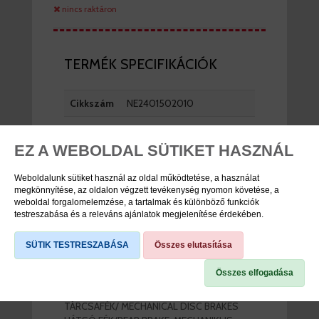
nincs raktáron
TERMÉK SPECIFIKÁCIÓK
Cikkszám
NE2401502010
Márka
Neuzer
EZ A WEBOLDAL SÜTIKET HASZNÁL
Weboldalunk sütiket használ az oldal működtetése, a használat
megkönnyítése, az oldalon végzett tevékenység nyomon követése, a
TERMÉK LEÍRÁS
weboldal forgalomelemzése, a tartalmak és különböző funkciók
testreszabása és a releváns ajánlatok megjelenítése érdekében.
VÁZ/FRAME: ALUMÍNIUM NAGY
SÜTIK TESTRESZABÁSA
Összes elutasítása
TEHERBÍRÁSÚ/EXTRA DURABLE ALLOY
VILLA/FORK: MEREV ALU 20" /RIGID ALLOY
Összes elfogadása
20"
ELSŐ FÉK/FRONT BRAKE: MECHANIKUS
TÁRCSAFÉK/ MECHANICAL DISC BRAKES