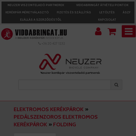
NEUZER VISZONTELADÓ PARTNEREK
VIDDABRINGÁT ÁTVÉTELI PONTOK
KERÉKPÁR MÉRETVÁLASZTÓ
FIZETÉS ÉS SZÁLLÍTÁS
LETÖLTÉS
ÁSZF
ELÁLLÁS A SZERZŐDÉSTŐL
KAPCSOLAT
+36 20 427 1232
ELEKTROMOS KERÉKPÁROK
»
PEDÁLSZENZOROS ELEKTROMOS
KERÉKPÁROK
»
FOLDING