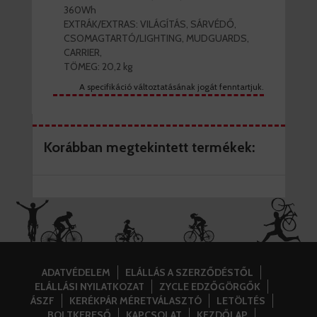
360Wh
EXTRÁK/EXTRAS: VILÁGÍTÁS, SÁRVÉDŐ,
CSOMAGTARTÓ/LIGHTING, MUDGUARDS,
CARRIER,
TÖMEG: 20,2 kg
A specifikáció változtatásának jogát fenntartjuk.
Korábban megtekintett termékek:
ADATVÉDELEM
ELÁLLÁS A SZERZŐDÉSTŐL
ELÁLLÁSI NYILATKOZAT
ZYCLE EDZŐGÖRGŐK
ÁSZF
KERÉKPÁR MÉRETVÁLASZTÓ
LETÖLTÉS
BOLTKERESŐ
KAPCSOLAT
KEZDŐLAP