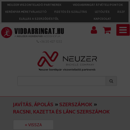
NEUZER VISZONTELADÓ PARTNEREK
VIDDABRINGÁT ÁTVÉTELI PONTOK
KERÉKPÁR MÉRETVÁLASZTÓ
FIZETÉS ÉS SZÁLLÍTÁS
LETÖLTÉS
ÁSZF
ELÁLLÁS A SZERZŐDÉSTŐL
KAPCSOLAT
+36 20 427 1232
JAVÍTÁS, ÁPOLÁS
»
SZERSZÁMOK
»
RACSNI, KAZETTA ÉS LÁNC SZERSZÁMOK
« VISSZA