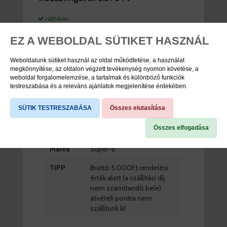
raktáron
DB
EZ A WEBOLDAL SÜTIKET HASZNÁL
KOSÁRBA
Weboldalunk sütiket használ az oldal működtetése, a használat
megkönnyítése, az oldalon végzett tevékenység nyomon követése, a
weboldal forgalomelemzése, a tartalmak és különböző funkciók
testreszabása és a releváns ajánlatok megjelenítése érdekében.
TERMÉK SPECIFIKÁCIÓK
SÜTIK TESTRESZABÁSA
Összes elutasítása
Összes elfogadása
Cikkszám
70174101
Márka
Super-B
TIPP
Bruttó 5.000Ft rendelési
érték alatt (a szállítási díj
nem számítandó bele)
átvételi pontra nem
szállítunk ki!