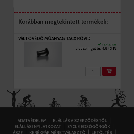
Korábban megtekintett termékek:
VÁLTÓVÉDŐ MŰANYAG TACX RÖVID
raktáron
viddabringat ár:
4.840 Ft
ADATVÉDELEM
ELÁLLÁS A SZERZŐDÉSTŐL
ELÁLLÁSI NYILATKOZAT
ZYCLE EDZŐGÖRGŐK
ÁSZF
KERÉKPÁR MÉRETVÁLASZTÓ
LETÖLTÉS