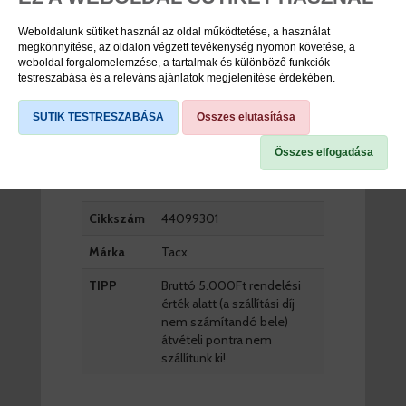
raktáron
Weboldalunk sütiket használ az oldal működtetése, a használat
megkönnyítése, az oldalon végzett tevékenység nyomon követése, a
DB
weboldal forgalomelemzése, a tartalmak és különböző funkciók
testreszabása és a releváns ajánlatok megjelenítése érdekében.
KOSÁRBA
SÜTIK TESTRESZABÁSA
Összes elutasítása
Összes elfogadása
TERMÉK SPECIFIKÁCIÓK
Cikkszám
44099301
Márka
Tacx
TIPP
Bruttó 5.000Ft rendelési
érték alatt (a szállítási díj
nem számítandó bele)
átvételi pontra nem
szállítunk ki!