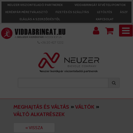
NEUZER VISZONTELADÓ PARTNEREK
VIDDABRINGÁT ÁTVÉTELI PONTOK
KERÉKPÁR MÉRETVÁLASZTÓ
FIZETÉS ÉS SZÁLLÍTÁS
LETÖLTÉS
ÁSZF
ELÁLLÁS A SZERZŐDÉSTŐL
KAPCSOLAT
+36 20 427 1232
MEGHAJTÁS ÉS VÁLTÁS
»
VÁLTÓK
»
VÁLTÓ ALKATRÉSZEK
« VISSZA