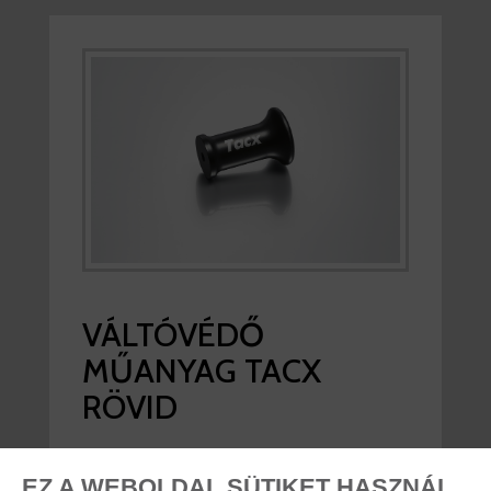
VÁLTÓVÉDŐ
MŰANYAG TACX
RÖVID
viddabringat ár:
4.840 Ft
EZ A WEBOLDAL SÜTIKET HASZNÁL