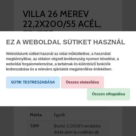
VILLA 26 MEREV
22,2X200/55 ACÉL,
FEKETE
EZ A WEBOLDAL SÜTIKET HASZNÁL
viddabringat ár:
4.400 Ft
Weboldalunk sütiket használ az oldal működtetése, a használat
megkönnyítése, az oldalon végzett tevékenység nyomon követése, a
nincs raktáron
weboldal forgalomelemzése, a tartalmak és különböző funkciók
testreszabása és a releváns ajánlatok megjelenítése érdekében.
SÜTIK TESTRESZABÁSA
Összes elutasítása
TERMÉK SPECIFIKÁCIÓK
Összes elfogadása
Cikkszám
18762001
Márka
Egyéb
TIPP
Bruttó 5.000Ft rendelési
érték alatt (a szállítási díj