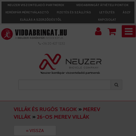
NEUZER VISZONTELADÓ PARTNEREK
VIDDABRINGÁT ÁTVÉTELI PONTOK
KERÉKPÁR MÉRETVÁLASZTÓ
FIZETÉS ÉS SZÁLLÍTÁS
LETÖLTÉS
ÁSZF
ELÁLLÁS A SZERZŐDÉSTŐL
KAPCSOLAT
+36 20 427 1232
VILLÁK ÉS RUGÓS TAGOK
»
MEREV
VILLÁK
»
26-OS MEREV VILLÁK
« VISSZA