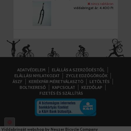
nincs raktáron
viddabringat ár:
4.400 Ft
ADATVÉDELEM
ELÁLLÁS A SZERZŐDÉSTŐL
ELÁLLÁSI NYILATKOZAT
ZYCLE EDZŐGÖRGŐK
ÁSZF
KERÉKPÁR MÉRETVÁLASZTÓ
LETÖLTÉS
BOLTKERESŐ
KAPCSOLAT
KEZDŐLAP
FIZETÉS ÉS SZÁLLÍTÁS
🍪
Viddabringát webshop by Neuzer Bicycle Company
+36 20 427 1232