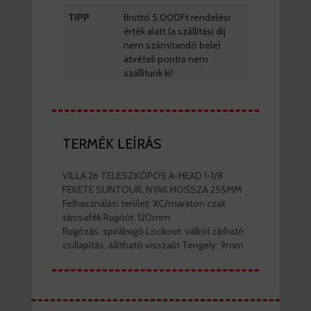
TIPP
Bruttó 5.000Ft rendelési
érték alatt (a szállítási díj
nem számítandó bele)
átvételi pontra nem
szállítunk ki!
TERMÉK LEÍRÁS
VILLA 26 TELESZKÓPOS A-HEAD 1-1/8
FEKETE SUNTOUR, NYAK HOSSZA 255MM
Felhasználási terület: XC/maraton csak
tárcsafék Rugóút: 120mm
Rugózás: spirálrugó Lockout: vállról zárható
csillapítás: állítható visszaút Tengely: 9mm