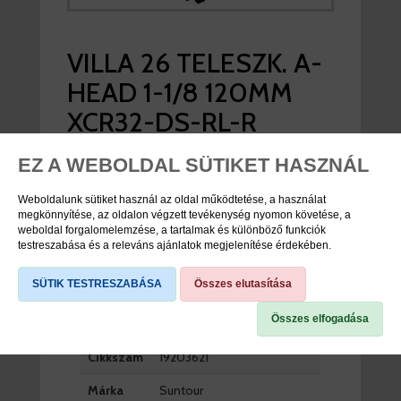
VILLA 26 TELESZK. A-
HEAD 1-1/8 120MM
XCR32-DS-RL-R
FEKETE SUNTOUR
EZ A WEBOLDAL SÜTIKET HASZNÁL
Weboldalunk sütiket használ az oldal működtetése, a használat
viddabringat ár:
67.990 Ft
megkönnyítése, az oldalon végzett tevékenység nyomon követése, a
weboldal forgalomelemzése, a tartalmak és különböző funkciók
nincs raktáron
testreszabása és a releváns ajánlatok megjelenítése érdekében.
SÜTIK TESTRESZABÁSA
Összes elutasítása
TERMÉK SPECIFIKÁCIÓK
Összes elfogadása
Cikkszám
19203621
Márka
Suntour