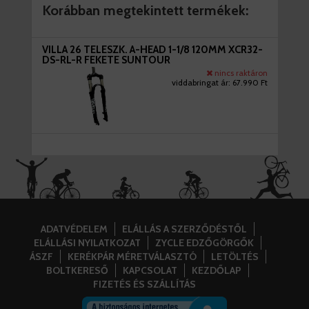
Korábban megtekintett termékek:
VILLA 26 TELESZK. A-HEAD 1-1/8 120MM XCR32-
DS-RL-R FEKETE SUNTOUR
nincs raktáron
viddabringat ár:
67.990 Ft
ADATVÉDELEM
ELÁLLÁS A SZERZŐDÉSTŐL
ELÁLLÁSI NYILATKOZAT
ZYCLE EDZŐGÖRGŐK
ÁSZF
KERÉKPÁR MÉRETVÁLASZTÓ
LETÖLTÉS
BOLTKERESŐ
KAPCSOLAT
KEZDŐLAP
FIZETÉS ÉS SZÁLLÍTÁS