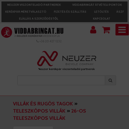
NEUZER VISZONTELADÓ PARTNEREK
VIDDABRINGÁT ÁTVÉTELI PONTOK
KERÉKPÁR MÉRETVÁLASZTÓ
FIZETÉS ÉS SZÁLLÍTÁS
LETÖLTÉS
ÁSZF
ELÁLLÁS A SZERZŐDÉSTŐL
KAPCSOLAT
+36 20 427 1232
VILLÁK ÉS RUGÓS TAGOK
»
TELESZKÓPOS VILLÁK
»
26-OS
TELESZKÓPOS VILLÁK