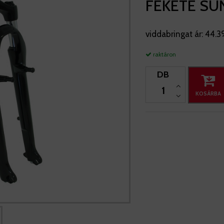
FEKETE S
viddabringat ár:
44.3
raktáron
DB
KOSÁRBA