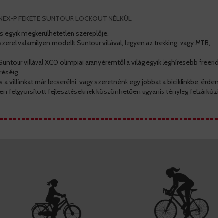
MM NEX-P FEKETE SUNTOUR LOCKOUT NÉLKÜL
ás egyik megkerülhetetlen szereplője.
zerel valamilyen modellt Suntour villával, legyen az trekking, vagy MTB,
ntour villával XCO olimpiai aranyéremtől a világ egyik leghíresebb freeri
éséig.
s a villánkat már lecserélni, vagy szeretnénk egy jobbat a biciklinkbe, ér
ben felgyorsított fejlesztéseknek köszönhetően ugyanis tényleg felzárkózi