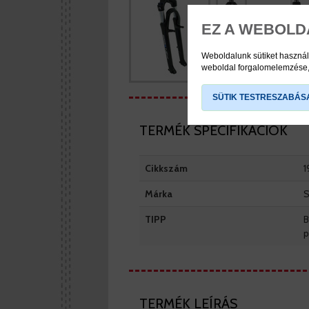
EZ A WEBOLD
Weboldalunk sütiket használ
weboldal forgalomelemzése, 
SÜTIK TESTRESZABÁS
TERMÉK SPECIFIKÁCIÓK
Cikkszám
1
Márka
S
TIPP
B
p
TERMÉK LEÍRÁS