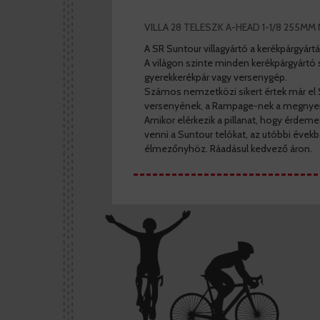
VILLA 28 TELESZK A-HEAD 1-1/8 255
A SR Suntour villagyártó a kerékpárgyárt
A világon szinte minden kerékpárgyártó s
gyerekkerékpár vagy versenygép.
Számos nemzetközi sikert értek már el Su
versenyének, a Rampage-nek a megnyer
Amikor elérkezik a pillanat, hogy érdeme
venni a Suntour telókat, az utóbbi évek
élmezőnyhöz. Ráadásul kedvező áron.