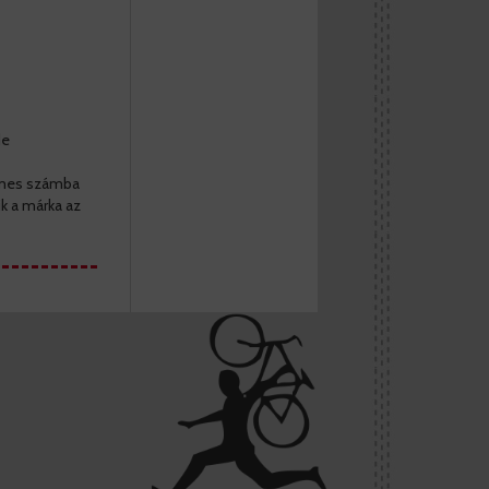
de
demes számba
k a márka az