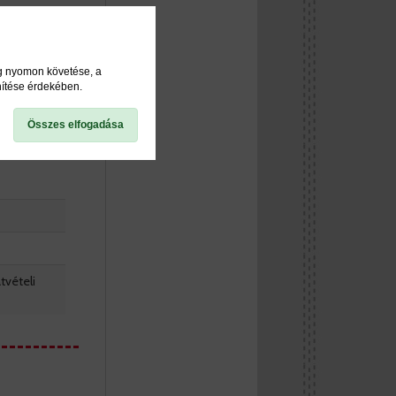
ég nyomon követése, a
nítése érdekében.
Összes elfogadása
tvételi