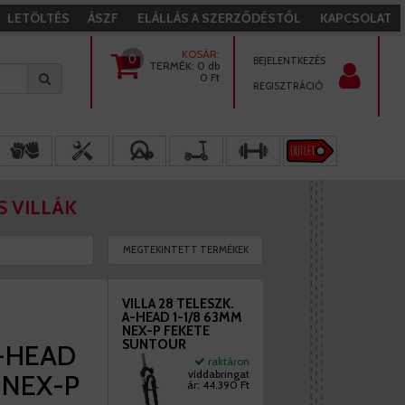
LETÖLTÉS
ÁSZF
ELÁLLÁS A SZERZŐDÉSTŐL
KAPCSOLAT
KOSÁR:
0
BEJELENTKEZÉS
TERMÉK:
0 db
0
Ft
REGISZTRÁCIÓ
S VILLÁK
MEGTEKINTETT TERMÉKEK
VILLA 28 TELESZK.
A-HEAD 1-1/8 63MM
NEX-P FEKETE
SUNTOUR
A-HEAD
raktáron
viddabringat
 NEX-P
ár:
44.390 Ft