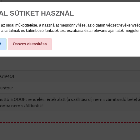
AL SÜTIKET HASZNÁL
 az oldal működtetése, a használat megkönnyítése, az oldalon végzett tevékenys
a tartalmak és különböző funkciók testreszabása és a releváns ajánlatok megjele
A
Összes elutasítása
9319401
untour
ruttó 5.000Ft rendelési érték alatt (a szállítási díj nem számítandó bele) á
ontra nem szállítunk ki!