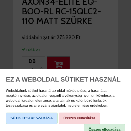
AXON34-ELITE EQ-
BOO-RL RC-15QLC2-
110 MATT SZÜRKE
viddabringat ár:
275.990 Ft
raktáron
DB
KOSÁRBA
EZ A WEBOLDAL SÜTIKET HASZNÁL
Weboldalunk sütiket használ az oldal működtetése, a használat
megkönnyítése, az oldalon végzett tevékenység nyomon követése, a
TERMÉK SPECIFIKÁCIÓK
weboldal forgalomelemzése, a tartalmak és különböző funkciók
testreszabása és a releváns ajánlatok megjelenítése érdekében.
Cikkszám
19506342
SÜTIK TESTRESZABÁSA
Összes elutasítása
Márka
Suntour
Összes elfogadása