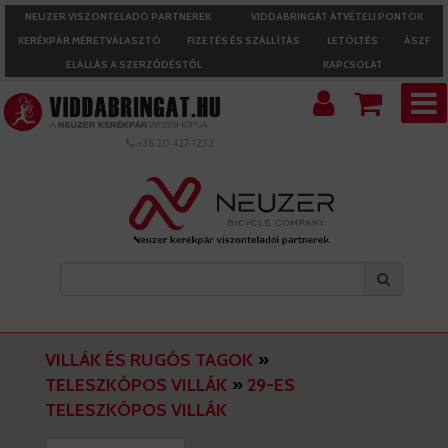
NEUZER VISZONTELADÓ PARTNEREK
VIDDABRINGÁT ÁTVÉTELI PONTOK
KERÉKPÁR MÉRETVÁLASZTÓ
FIZETÉS ÉS SZÁLLÍTÁS
LETÖLTÉS
ÁSZF
ELÁLLÁS A SZERZŐDÉSTŐL
KAPCSOLAT
+36 20 427 1232
VILLÁK ÉS RUGÓS TAGOK
»
TELESZKÓPOS VILLÁK
»
29-ES
TELESZKÓPOS VILLÁK