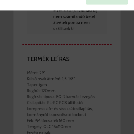
TIPP
Bruttó 5.000Ft rendelési
érték alatt (a szállítási díj
nem számítandó bele)
átvételi pontra nem
szállítunk ki!
TERMÉK LEÍRÁS
Méret: 29"
Külső nyak átmérő: 1,5-1/8"
Taper: igen
Rugóút: 120mm
Rugózás típusa: EQ: 2 kamrás levegős
Csillapítás: RL-RC PCS állítható
kompresszió- és visszaútcsillapítás,
kormányról kapcsolható lockout
Fék: PM tárcsafék 160 mm
Tengely: QLC 15x110mm
Egyéb extrák: