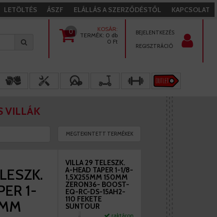
LETÖLTÉS
ÁSZF
ELÁLLÁS A SZERZŐDÉSTŐL
KAPCSOLAT
KOSÁR:
0
BEJELENTKEZÉS
TERMÉK:
0 db
0
Ft
REGISZTRÁCIÓ
 VILLÁK
MEGTEKINTETT TERMÉKEK
VILLA 29 TELESZK.
ELESZK.
A-HEAD TAPER 1-1/8-
1,5X255MM 150MM
ZERON36- BOOST-
ER 1-
EQ-RC-DS-15AH2-
110 FEKETE
5MM
SUNTOUR
raktáron