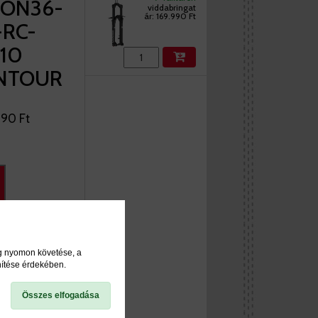
RON36-
viddabringat
ár:
169.990 Ft
RC-
110
UNTOUR
990 Ft
ég nyomon követése, a
nítése érdekében.
Összes elfogadása