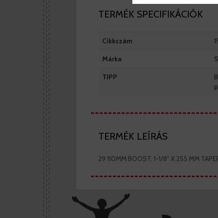
TERMÉK SPECIFIKÁCIÓK
Cikkszám
1
Márka
S
TIPP
B
p
TERMÉK LEÍRÁS
29 110MM BOOST, 1-1/8" X 255 MM TAP