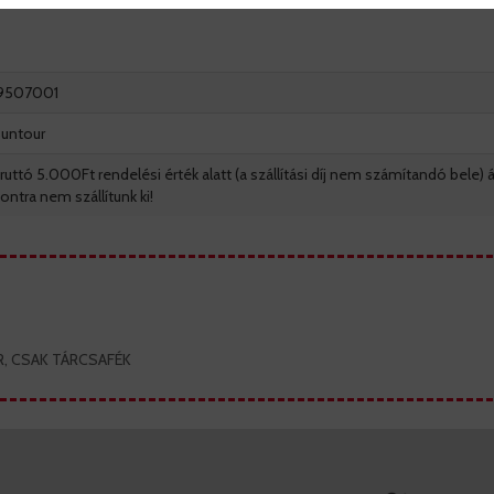
9507001
untour
ruttó 5.000Ft rendelési érték alatt (a szállítási díj nem számítandó bele) á
ontra nem szállítunk ki!
ER, CSAK TÁRCSAFÉK