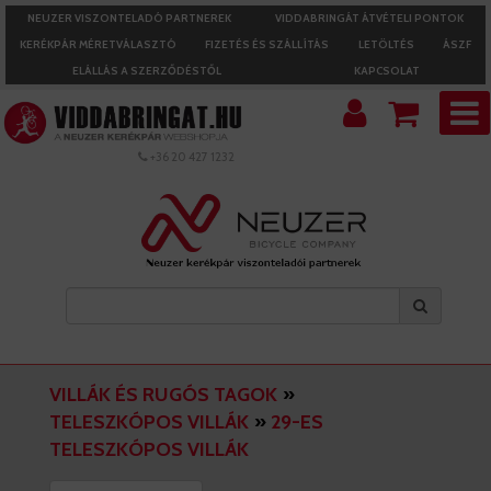
NEUZER VISZONTELADÓ PARTNEREK
VIDDABRINGÁT ÁTVÉTELI PONTOK
KERÉKPÁR MÉRETVÁLASZTÓ
FIZETÉS ÉS SZÁLLÍTÁS
LETÖLTÉS
ÁSZF
ELÁLLÁS A SZERZŐDÉSTŐL
KAPCSOLAT
+36 20 427 1232
VILLÁK ÉS RUGÓS TAGOK
»
TELESZKÓPOS VILLÁK
»
29-ES
TELESZKÓPOS VILLÁK