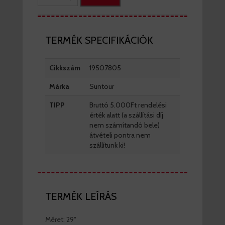
TERMÉK SPECIFIKÁCIÓK
Cikkszám
19507805
Márka
Suntour
TIPP
Bruttó 5.000Ft rendelési
érték alatt (a szállítási díj
nem számítandó bele)
átvételi pontra nem
szállítunk ki!
TERMÉK LEÍRÁS
Méret: 29"