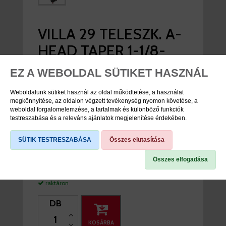
VILLA 29 TELESZK. A-
HEAD TAPER 1-1/8-
1,5X255MM 180MM
EZ A WEBOLDAL SÜTIKET HASZNÁL
DUROLUX38-EQ
Weboldalunk sütiket használ az oldal működtetése, a használat
BOOST-DS-R2C2
megkönnyítése, az oldalon végzett tevékenység nyomon követése, a
weboldal forgalomelemzése, a tartalmak és különböző funkciók
15MM ÁTÜTŐS
testreszabása és a releváns ajánlatok megjelenítése érdekében.
SZÜRKE SUNTOUR
SÜTIK TESTRESZABÁSA
Összes elutasítása
Összes elfogadása
viddabringat ár:
303.990 Ft
raktáron
DB
KOSÁRBA