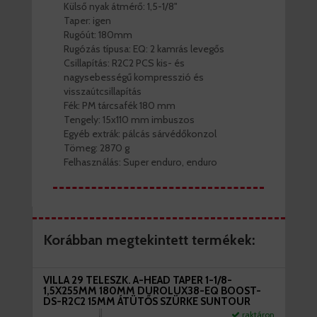
Külső nyak átmérő: 1,5-1/8"
Taper: igen
Rugóút: 180mm
Rugózás típusa: EQ: 2 kamrás levegős
Csillapítás: R2C2 PCS kis- és
nagysebességű kompresszió és
visszaútcsillapítás
Fék: PM tárcsafék 180 mm
Tengely: 15x110 mm imbuszos
Egyéb extrák: pálcás sárvédőkonzol
Tömeg: 2870 g
Felhasználás: Super enduro, enduro
Korábban megtekintett termékek:
VILLA 29 TELESZK. A-HEAD TAPER 1-1/8-
1,5X255MM 180MM DUROLUX38-EQ BOOST-
DS-R2C2 15MM ÁTÜTŐS SZÜRKE SUNTOUR
raktáron