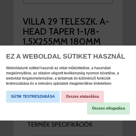
VILLA 29 TELESZK. A-
HEAD TAPER 1-1/8-
1,5X255MM 180MM
DUROLUX36- EQ-
EZ A WEBOLDAL SÜTIKET HASZNÁL
BOOST-R2C2 15QLC2-
Weboldalunk sütiket használ az oldal működtetése, a használat
TI-110 MATT FEKETE
megkönnyítése, az oldalon végzett tevékenység nyomon követése, a
weboldal forgalomelemzése, a tartalmak és különböző funkciók
testreszabása és a releváns ajánlatok megjelenítése érdekében.
viddabringat ár:
272.900 Ft
SÜTIK TESTRESZABÁSA
Összes elutasítása
nincs raktáron
Összes elfogadása
TERMÉK SPECIFIKÁCIÓK