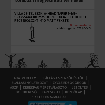
Korábban megtekintett termékek:
VILLA 29 TELESZK. A-HEAD TAPER 1-1/8-
1,5X255MM 180MM DUROLUX36- EQ-BOOST-
R2C2 15QLC2-TI-110 MATT FEKETE
nincs raktáron
viddabringat ár:
272.900 Ft
ADATVÉDELEM
ELÁLLÁS A SZERZŐDÉSTŐL
ELÁLLÁSI NYILATKOZAT
ZYCLE EDZŐGÖRGŐK
ÁSZF
KERÉKPÁR MÉRETVÁLASZTÓ
LETÖLTÉS
BOLTKERESŐ
KAPCSOLAT
KEZDŐLAP
FIZETÉS ÉS SZÁLLÍTÁS