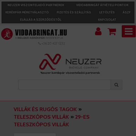
NEUZER VISZONTELADÓ PARTNEREK
VIDDABRINGÁT ÁTVÉTELI PONTOK
KERÉKPÁR MÉRETVÁLASZTÓ
FIZETÉS ÉS SZÁLLÍTÁS
LETÖLTÉS
ÁSZF
ELÁLLÁS A SZERZŐDÉSTŐL
KAPCSOLAT
+36 20 427 1232
VILLÁK ÉS RUGÓS TAGOK
»
TELESZKÓPOS VILLÁK
»
29-ES
TELESZKÓPOS VILLÁK