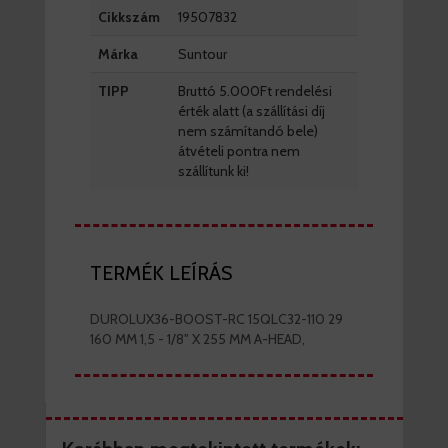
Cikkszám
19507832
Márka
Suntour
TIPP
Bruttó 5.000Ft rendelési
érték alatt (a szállítási díj
nem számítandó bele)
átvételi pontra nem
szállítunk ki!
TERMÉK LEÍRÁS
DUROLUX36-BOOST-RC 15QLC32-110 29
160 MM 1,5 - 1/8" X 255 MM A-HEAD,