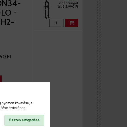
ON34-
viddabringat
ár:
213.990 Ft
LO -
AH2-
990 Ft
ég nyomon követése, a
nítése érdekében.
Összes elfogadása