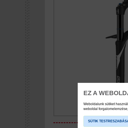
EZ A WEBOLD
Weboldalunk sütiket használ
weboldal forgalomelemzése, 
SÜTIK TESTRESZABÁS