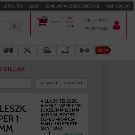
LETÖLTÉS
ÁSZF
ELÁLLÁS A SZERZŐDÉSTŐL
KAPCSOLAT
KOSÁR:
0
BEJELENTKEZÉS
TERMÉK:
0 db
0
Ft
REGISZTRÁCIÓ
 VILLÁK
MEGTEKINTETT TERMÉKEK
VILLA 29 TELESZK.
ELESZK.
A-HEAD TAPER 1-1/8-
1,5X255MM 130MM
AXON34-BOOST-
ER 1-
EQ-LO -RC-PCS-
15AH2-110 FEKETE
5MM
SUNTOUR
raktáron