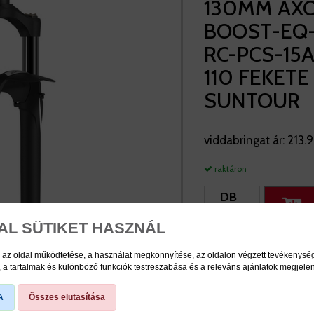
130MM AX
BOOST-EQ-
RC-PCS-15
110 FEKETE
SUNTOUR
viddabringat ár:
213.
raktáron
DB
KOSÁRBA
AL SÜTIKET HASZNÁL
 az oldal működtetése, a használat megkönnyítése, az oldalon végzett tevékenys
a tartalmak és különböző funkciók testreszabása és a releváns ajánlatok megjele
A
Összes elutasítása