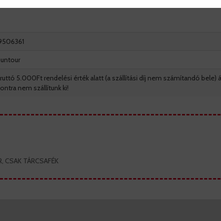
9506361
untour
ruttó 5.000Ft rendelési érték alatt (a szállítási díj nem számítandó bele) á
ontra nem szállítunk ki!
ER, CSAK TÁRCSAFÉK