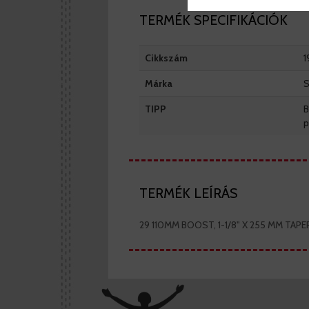
TERMÉK SPECIFIKÁCIÓK
Cikkszám
1
Márka
S
TIPP
B
p
TERMÉK LEÍRÁS
29 110MM BOOST, 1-1/8" X 255 MM TAP