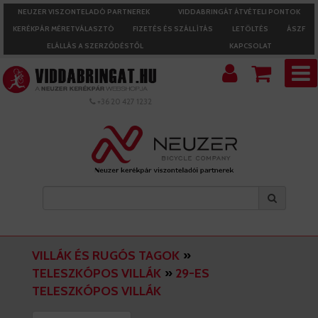
NEUZER VISZONTELADÓ PARTNEREK
VIDDABRINGÁT ÁTVÉTELI PONTOK
KERÉKPÁR MÉRETVÁLASZTÓ
FIZETÉS ÉS SZÁLLÍTÁS
LETÖLTÉS
ÁSZF
ELÁLLÁS A SZERZŐDÉSTŐL
KAPCSOLAT
+36 20 427 1232
VILLÁK ÉS RUGÓS TAGOK
»
TELESZKÓPOS VILLÁK
»
29-ES
TELESZKÓPOS VILLÁK