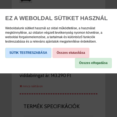
VILLA 29 TELESZK A-
EZ A WEBOLDAL SÜTIKET HASZNÁL
HEAD TAPER 1-1/8-
Weboldalunk sütiket használ az oldal működtetése, a használat
1,5X250M
megkönnyítése, az oldalon végzett tevékenység nyomon követése, a
weboldal forgalomelemzése, a tartalmak és különböző funkciók
RAIDON34X-BOOST-
testreszabása és a releváns ajánlatok megjelenítése érdekében.
EQ-2CR-DS 15LH-110
SÜTIK TESTRESZABÁSA
Összes elutasítása
120MM MATT FEKETE
Összes elfogadása
viddabringat ár:
143.290 Ft
nincs raktáron
TERMÉK SPECIFIKÁCIÓK