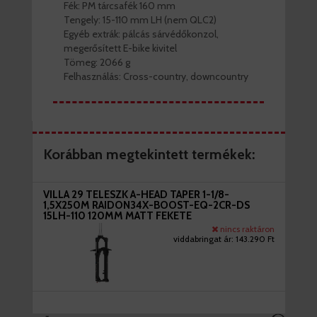
Fék: PM tárcsafék 160 mm
Tengely: 15-110 mm LH (nem QLC2)
Egyéb extrák: pálcás sárvédőkonzol,
megerősített E-bike kivitel
Tömeg: 2066 g
Felhasználás: Cross-country, downcountry
Korábban megtekintett termékek:
VILLA 29 TELESZK A-HEAD TAPER 1-1/8-
1,5X250M RAIDON34X-BOOST-EQ-2CR-DS
15LH-110 120MM MATT FEKETE
nincs raktáron
viddabringat ár:
143.290 Ft