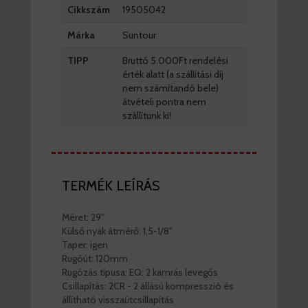
Cikkszám
19505042
Márka
Suntour
TIPP
Bruttó 5.000Ft rendelési
érték alatt (a szállítási díj
nem számítandó bele)
átvételi pontra nem
szállítunk ki!
TERMÉK LEÍRÁS
Méret: 29"
Külső nyak átmérő: 1,5-1/8"
Taper: igen
Rugóút: 120mm
Rugózás típusa: EQ: 2 kamrás levegős
Csillapítás: 2CR - 2 állású kompresszió és
állítható visszaútcsillapítás